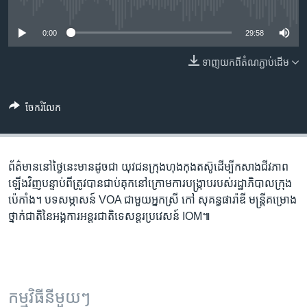
រចនា
No media source currently available
សម្ព័ន្ធ​
Khmer English
0:00
29:58
រំលង​
និង​
បណ្តាញ​សង្គម
ទាញ​យក​ពី​តំណភ្ជាប់​ដើម
ចូល​
ទៅ​
កាន់​
ចែករំលែក
ទំព័រ​
ភាសា
ស្វែង​
រក
ព័ត៌មាន​នៅ​ថ្ងៃនេះ​មាន​ដូចជា យុវជន​ក្រុង​ហុងកុង​តស៊ូ​ដើម្បី​កសាង​ជីវភាព​​
ឡើងវិញ​បន្ទាប់ពី​ត្រូវ​បាន​ជាប់​គុក​នៅ​ក្រោម​ការបង្ក្រាប​របស់​រដ្ឋាភិបាល​ក្រុង​
ប៉េកាំង។ បទសម្ភាសន៍ VOA ជាមួយ​អ្នកស្រី កៅ សុគន្ធផារ៉ាឌី មន្រ្តី​គម្រោង​
ថ្នាក់​ជាតិ​នៃ​​អង្គការអន្តរជាតិទេសន្តរប្រវេសន៍ IOM៕
កម្មវិធី​នីមួយៗ