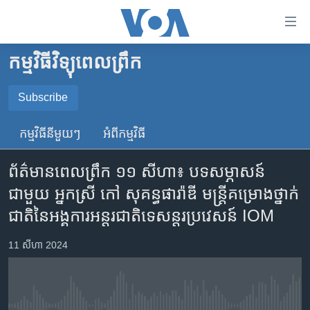
ភ្ជាប់​
ទៅ​
គេហទំព័រ​
កម្មវិធីវិទ្យុពេលព្រឹក
កម្ពុជា
ទាក់ទង
រំលង​
អន្តរជាតិ
Subscribe
និង​
SUBSCRIBE
អាមេរិក
ចូល​
កម្មវិធី​នីមួយៗ
អំពី​កម្មវិធី​
ទៅ​​
ចិន
YouTube Music
ទំព័រ​
ព័ត៌មាន​ពេល​ព្រឹក ១១ សីហា៖ បទសម្ភាសន៍
ហេឡូវីអូអេ
ព័ត៌មាន​​
ជាមួយ​ អ្នកស្រី កៅ សុគន្ធផារ៉ាឌី មន្រ្តី​គម្រោង​ថ្នាក់​
តែ​
កម្ពុជាច្នៃប្រតិដ្ឋ
Spotify
ជាតិ​នៃ​​អង្គការអន្តរជាតិទេសន្តរប្រវេសន៍ IOM
ម្តង
ព្រឹត្តិការណ៍ព័ត៌មាន
រំលង​
ទទួល​​​សេវា​​​ Podcast
11 សីហា 2024
និង​
ទូរទស្សន៍ / វីដេអូ​
ចូល​
វិទ្យុ / ផតខាសថ៍
ទៅ​
ទំព័រ​
កម្មវិធីទាំងអស់