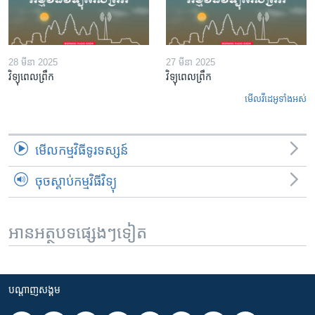
28 មីនា 2025
27 មីនា 2025
វិទ្យុពេលព្រឹក
វិទ្យុពេលព្រឹក
មើល​វីដេអូ​ទាំង​អស់
មើល​កម្មវិធី​ទូរទស្សន៍
ចុចស្តាប់កម្មវិធីវិទ្យុ
អានអត្ថបទផ្សេងៗទៀត
បណ្តាញ​សង្គម