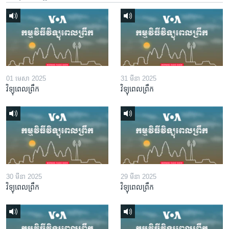
01 មេសា 2025
31 មីនា 2025
វិទ្យុពេលព្រឹក
វិទ្យុពេលព្រឹក
30 មីនា 2025
29 មីនា 2025
វិទ្យុពេលព្រឹក
វិទ្យុពេលព្រឹក