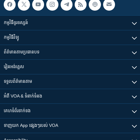
កម្មវិធី​ទូរទស្សន៍
កម្មវិធី​វិទ្យុ
ព័ត៌មាន​តាមប្រធានបទ​
រៀន​​អង់គ្លេស
ទទួល​ព័ត៌មាន​តាម
អំពី​ VOA & ទំនាក់ទំនង
គេហទំព័រ​​ទាក់ទង
ទាញយក​ App ផ្សេងៗ​របស់​ VOA
Accessibility