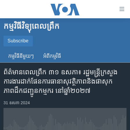
ភ្ជាប់​
ទៅ​
គេហទំព័រ​
កម្មវិធីវិទ្យុពេលព្រឹក
កម្ពុជា
ទាក់ទង
រំលង​
អន្តរជាតិ
Subscribe
និង​
SUBSCRIBE
អាមេរិក
ចូល​
កម្មវិធី​នីមួយៗ
អំពី​កម្មវិធី​
ទៅ​​
ចិន
YouTube Music
ទំព័រ​
ព័ត៌មានពេលព្រឹក ៣១ ឧសភា៖ រដ្ឋមន្រ្តីក្រសួង
ហេឡូវីអូអេ
ព័ត៌មាន​​
ការងារដាក់ផែនការធានាសុវត្ថិភាពនិងផាសុក
តែ​
កម្ពុជាច្នៃប្រតិដ្ឋ
Spotify
ភាពដឹកជញ្ជូនកម្មករ នៅឆ្នាំ២០២៧
ម្តង
ព្រឹត្តិការណ៍ព័ត៌មាន
រំលង​
ទទួល​​​សេវា​​​ Podcast
31 ឧសភា 2024
និង​
ទូរទស្សន៍ / វីដេអូ​
ចូល​
វិទ្យុ / ផតខាសថ៍
ទៅ​
ទំព័រ​
កម្មវិធីទាំងអស់