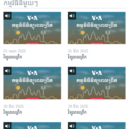
កម្មវិធី​នីមួយៗ
01 មេសា 2025
31 មីនា 2025
វិទ្យុពេលព្រឹក
វិទ្យុពេលព្រឹក
30 មីនា 2025
29 មីនា 2025
វិទ្យុពេលព្រឹក
វិទ្យុពេលព្រឹក