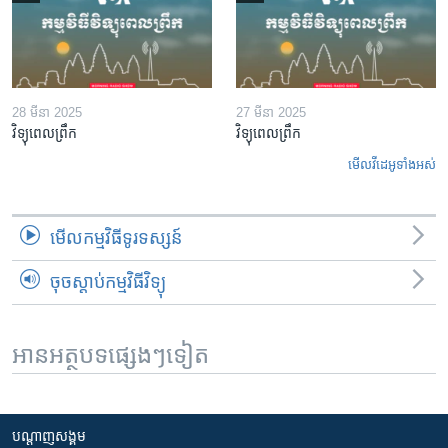
28 មីនា 2025
27 មីនា 2025
វិទ្យុពេលព្រឹក
វិទ្យុពេលព្រឹក
មើល​វីដេអូ​ទាំង​អស់
មើល​កម្មវិធី​ទូរទស្សន៍
ចុចស្តាប់កម្មវិធីវិទ្យុ
អានអត្ថបទផ្សេងៗទៀត
បណ្តាញ​សង្គម