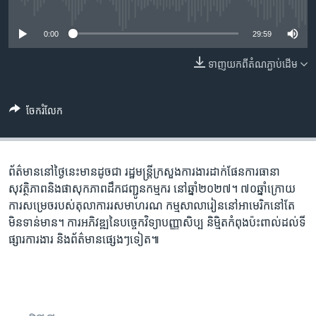
រចនា
No media source currently available
សម្ព័ន្ធ​
Khmer English
0:00
29:59
រំលង​
និង​
បណ្តាញ​សង្គម
ទាញ​យក​ពី​តំណភ្ជាប់​ដើម
ចូល​
ទៅ​
កាន់​
ចែករំលែក
ទំព័រ​
ភាសា
ស្វែង​
រក
ព័ត៌មាននៅថ្ងៃនេះមានដូចជា រដ្ឋមន្រ្តីក្រសួងការងារដាក់ផែនការធានា
សុវត្ថិភាពនិងផាសុកភាពដឹកជញ្ជូនកម្មករ នៅឆ្នាំ២០២៧។ ៧០ឆ្នាំក្រោយ
ការសម្រេចរបស់តុលាការរសមាហរណ កម្មសាលារៀននៅអាមេរិកនៅតែ
មិនទាន់មាន។ ការអភិវឌ្ឍនៃបច្ចេកវិទ្យាបញ្ញាសិប្ប និម្មិតកំពុងប៉ះពាល់ដល់ទី
ផ្សារការងារ និងព័ត៌មានផ្សេងៗទៀត៕