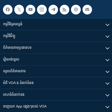
កម្មវិធី​ទូរទស្សន៍
កម្មវិធី​វិទ្យុ
ព័ត៌មាន​តាមប្រធានបទ​
រៀន​​អង់គ្លេស
ទទួល​ព័ត៌មាន​តាម
អំពី​ VOA & ទំនាក់ទំនង
គេហទំព័រ​​ទាក់ទង
ទាញយក​ App ផ្សេងៗ​របស់​ VOA