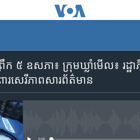
SUBSCRIBE
រឹក ៥ ឧសភា៖ ក្រុម​ឃ្លាំមើល៖ រដ្ឋាភិ
Apple Podcasts
ការពារ​សេរីភាព​សារព័ត៌មាន
YouTube Music
Spotify
No media source currently availa
ទទួល​​​សេវា​​​ Podcast
0:00