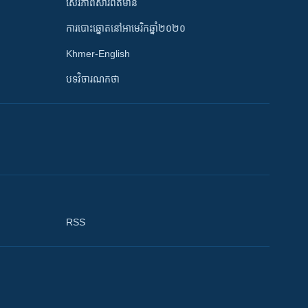
សេរីភាពសារព័ត៌មាន
ការបោះឆ្នោតនៅអាមេរិកឆ្នាំ២០២០
Khmer-English
បទវិចារណកថា
RSS