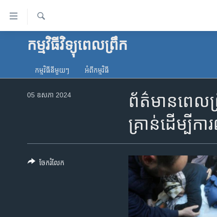
ភ្ជាប់​
ទៅ​
គេហទំព័រ​
ស្វែង​
កម្មវិធីវិទ្យុពេលព្រឹក
កម្ពុជា
រក
ទាក់ទង
អន្តរជាតិ
រំលង​
កម្មវិធី​នីមួយៗ
អំពី​កម្មវិធី​
និង​
អាមេរិក
ចូល​
05 ឧសភា 2024
ព័ត៌មាន​ពេល​ព្
ចិន
ទៅ​​
ទំព័រ​
ហេឡូវីអូអេ
គ្រាន់​ដើម្បី​
ព័ត៌មាន​​
កម្ពុជាច្នៃប្រតិដ្ឋ
តែ​
ម្តង
ព្រឹត្តិការណ៍ព័ត៌មាន
រំលង​
ចែករំលែក
ទូរទស្សន៍ / វីដេអូ​
និង​
ចូល​
វិទ្យុ / ផតខាសថ៍
ទៅ​
កម្មវិធីទាំងអស់
ទំព័រ​