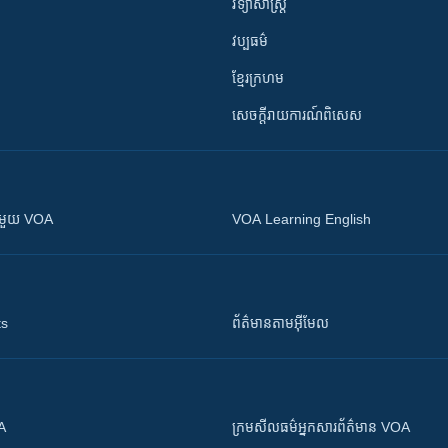
វិទ្យាសាស្រ្ត
វប្បធម៌
ខ្មែរក្រហម
សេចក្តីរាយការណ៍ពិសេស
ស​​ជាមួយ VOA
VOA Learning English
ts
ព័ត៌មាន​តាម​អ៊ីមែល
OA
ក្រម​​​សីលធម៌​​​អ្នក​​​សារព័ត៌មាន VOA