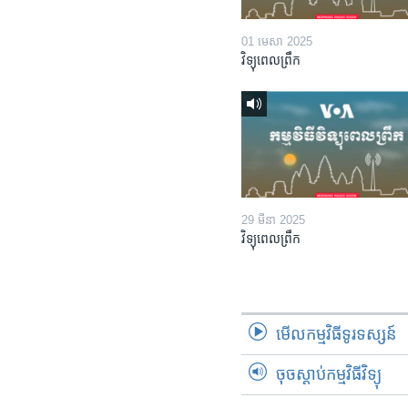
01 មេសា 2025
វិទ្យុពេលព្រឹក
29 មីនា 2025
វិទ្យុពេលព្រឹក
មើល​កម្មវិធី​ទូរទស្សន៍
ចុចស្តាប់កម្មវិធីវិទ្យុ