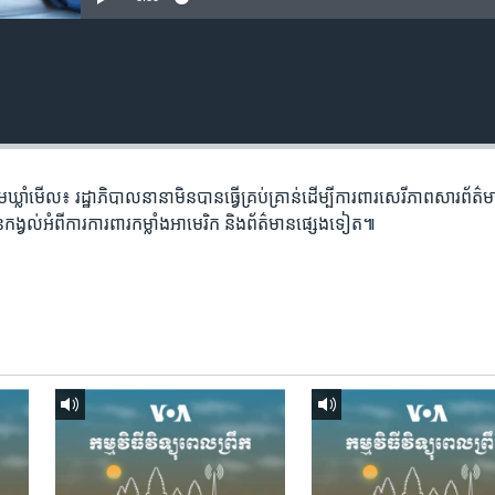
ម​ឃ្លាំមើល៖ រដ្ឋាភិបាល​នានា​មិនបាន​ធ្វើ​គ្រប់គ្រាន់​ដើម្បី​ការពារ​សេរីភាព​សារព័ត៌
ន​កង្វល់​អំពី​ការ​ការពារ​កម្លាំង​អាមេរិក និងព័ត៌មាន​ផ្សេងទៀត៕