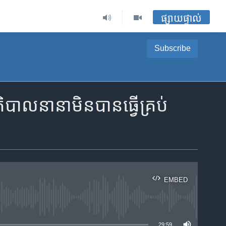
ផ្សាយផ្ទាល់
Subscribe
បាល​នានា​មិនបាន​ធ្វើ​គ្រប់
EMBED
ble
29:59