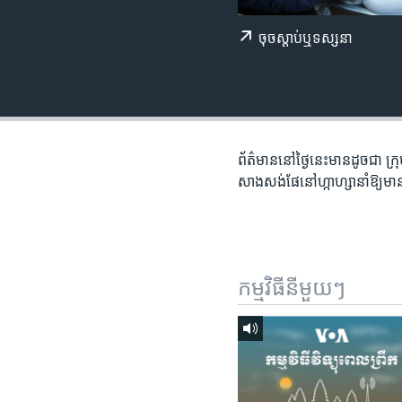
រចនា
សម្ព័ន្ធ​
ចុច​​ស្តាប់​ឬ​ទស្សនា
រំលង​
និង​
ចូល​
ទៅ​
កាន់​
ទំព័រ​
ព័ត៌មាន​នៅ​ថ្ងៃនេះ​មាន​ដូចជា ក្រុ
ស្វែង​
សាងសង់​ផែ​នៅ​ហ្កាហ្សា​នាំ​ឱ្យ​មា
រក
កម្មវិធី​នីមួយៗ