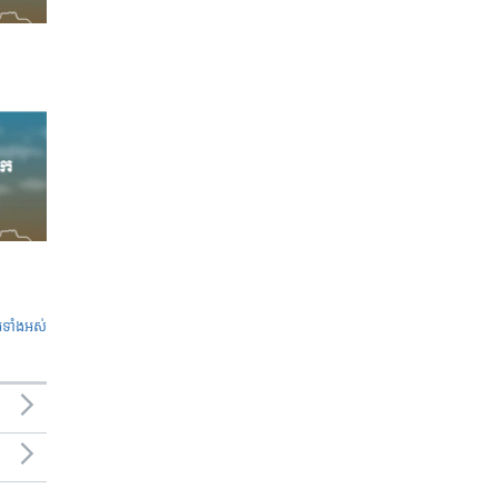
ូ​ទាំង​អស់