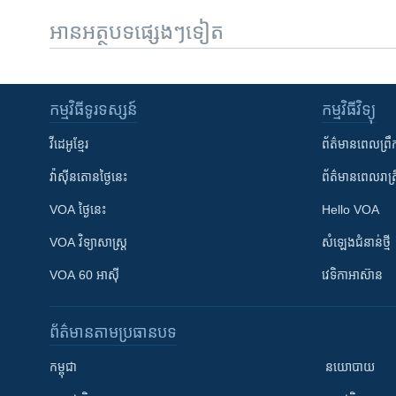
អានអត្ថបទផ្សេងៗទៀត
កម្មវិធី​ទូរទស្សន៍
កម្មវិធី​វិទ្យុ
វីដេអូ​ខ្មែរ
ព័ត៌មាន​ពេល​ព្រឹ
វ៉ាស៊ីនតោន​ថ្ងៃ​នេះ
ព័ត៌មាន​​ពេល​រាត្រ
VOA ថ្ងៃនេះ
Hello VOA
VOA ​វិទ្យាសាស្ត្រ
សំឡេង​ជំនាន់​ថ្មី
VOA 60 អាស៊ី
វេទិកា​អាស៊ាន
ព័ត៌មាន​តាមប្រធានបទ​
កម្ពុជា
នយោបាយ