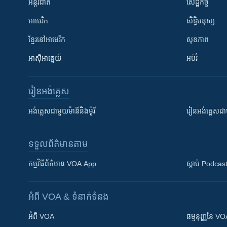
អន្តរជាតិ
សេដ្ឋកិច្ច
អាមេរិក
សិទ្ធិមនុស្ស
ខ្មែរ​នៅអាមេរិក
សុខភាព
អាស៊ីអាគ្នេយ៍
អប់រំ
រៀន​​អង់គ្លេស
អង់គ្លេស​ជាមួយ​ម៉ានី​និង​ម៉ូរី
រៀន​​​​​​អង់គ្លេ
ទទួល​ព័ត៌មាន​តាម
កម្មវិធី​ព័ត៌មាន VOA App
ស្តាប់ Podcas
អំពី​ VOA & ទំនាក់ទំនង
អំពី​ VOA
ធម្មនុញ្ញ​នៃ V