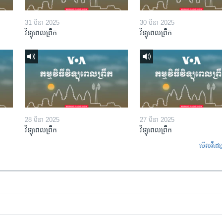
31 មីនា 2025
30 មីនា 2025
វិទ្យុពេលព្រឹក
វិទ្យុពេលព្រឹក
28 មីនា 2025
27 មីនា 2025
វិទ្យុពេលព្រឹក
វិទ្យុពេលព្រឹក
មើល​វីដេអ