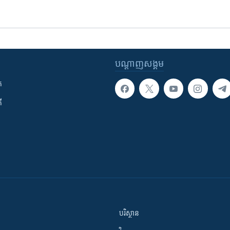
បណ្តាញ​សង្គម
ក
ី
បរិស្ថាន