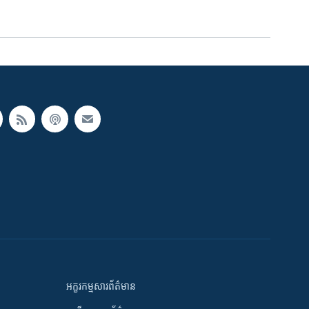
អក្ខរកម្មសារព័ត៌មាន