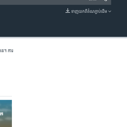
ទាញ​យក​ពី​តំណភ្ជាប់​ដើម
EMBED
មាន។ ការ​