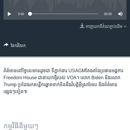
រចនា
No media source currently available
សម្ព័ន្ធ​
Khmer English
0:00
30:00
រំលង​
និង​
បណ្តាញ​សង្គម
ទាញ​យក​ពី​តំណភ្ជាប់​ដើម
ចូល​
ទៅ​
កាន់​
ចែករំលែក
ទំព័រ​
ភាសា
ស្វែង​
រក
ព័ត៌មាន​នៅ​ថ្ងៃនេះ​មាន​ដូចជា ទីភ្នាក់ងារ​ USAGM​តែង​តាំង​​ប្រធាន​អង្គការ​
Freedom House ជា​នាយក​​ថ្មី​របស់​ VOA។ លោក Biden និង​លោក​
Trump ប្រជែង​រក​សន្លឹកឆ្នោត​ទាក់ទិន​នឹង​វិបត្តិ​អ៊ីស្រាអែល និងព័ត៌មាន​
ផ្សេងៗទៀត៕
កម្មវិធី​នីមួយៗ