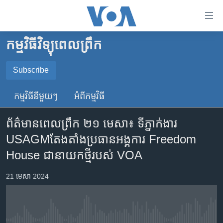
ភ្ជាប់​
ទៅ​
គេហទំព័រ​
កម្មវិធីវិទ្យុពេលព្រឹក
កម្ពុជា
ទាក់ទង
រំលង​
អន្តរជាតិ
Subscribe
និង​
SUBSCRIBE
អាមេរិក
ចូល​
កម្មវិធី​នីមួយៗ
អំពី​កម្មវិធី​
ទៅ​​
ចិន
YouTube Music
ទំព័រ​
ព័ត៌មាន​ពេល​ព្រឹក ២១ មេសា៖ ទីភ្នាក់ងារ​
ហេឡូវីអូអេ
ព័ត៌មាន​​
USAGMតែង​តាំង​ប្រធាន​អង្គការ​ Freedom
តែ​
កម្ពុជាច្នៃប្រតិដ្ឋ
Spotify
House ជា​នាយក​ថ្មី​របស់​ VOA
ម្តង
ព្រឹត្តិការណ៍ព័ត៌មាន
រំលង​
ទទួល​​​សេវា​​​ Podcast
21 មេសា 2024
និង​
ទូរទស្សន៍ / វីដេអូ​
ចូល​
វិទ្យុ / ផតខាសថ៍
ទៅ​
ទំព័រ​
កម្មវិធីទាំងអស់