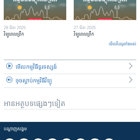
28 មីនា 2025
27 មីនា 2025
វិទ្យុពេលព្រឹក
វិទ្យុពេលព្រឹក
មើល​វីដេអូ​ទាំង​អស់
មើល​កម្មវិធី​ទូរទស្សន៍
ចុចស្តាប់កម្មវិធីវិទ្យុ
អានអត្ថបទផ្សេងៗទៀត
បណ្តាញ​សង្គម