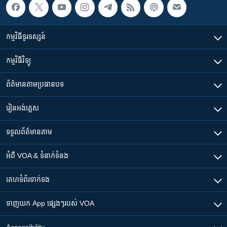
កម្មវិធី​ទូរទស្សន៍
កម្មវិធី​វិទ្យុ
ព័ត៌មាន​តាមប្រធានបទ​
រៀន​​អង់គ្លេស
ទទួល​ព័ត៌មាន​តាម
អំពី​ VOA & ទំនាក់ទំនង
គេហទំព័រ​​ទាក់ទង
ទាញយក​ App ផ្សេងៗ​របស់​ VOA
Accessibility