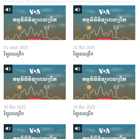
01 មេសា 2025
31 មីនា 2025
វិទ្យុពេលព្រឹក
វិទ្យុពេលព្រឹក
30 មីនា 2025
29 មីនា 2025
វិទ្យុពេលព្រឹក
វិទ្យុពេលព្រឹក