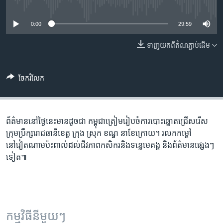
រចនា
No media source currently available
សម្ព័ន្ធ​
Khmer English
0:00
29:59
រំលង​
និង​
បណ្តាញ​សង្គម
ទាញ​យក​ពី​តំណភ្ជាប់​ដើម
ចូល​
ទៅ​
កាន់​
ចែករំលែក
ទំព័រ​
ភាសា
ស្វែង​
រក
ព័ត៌មាននៅថ្ងៃនេះមានដូចជា កម្ពុជាត្រៀមរៀបចំការបោះឆ្នោតជ្រើសរើស
ក្រុមប្រឹក្សារាជធានីខេត្ត ក្រុង ស្រុក ខណ្ឌ នាខែក្រោយ។ រលកកម្ដៅ
នៅវៀតណាមប៉ះពាល់ដល់ជីវភាពកសិករនិងទន្លេមេគង្គ និងព័ត៌មានផ្សេងៗ
ទៀត៕
កម្មវិធី​នីមួយៗ