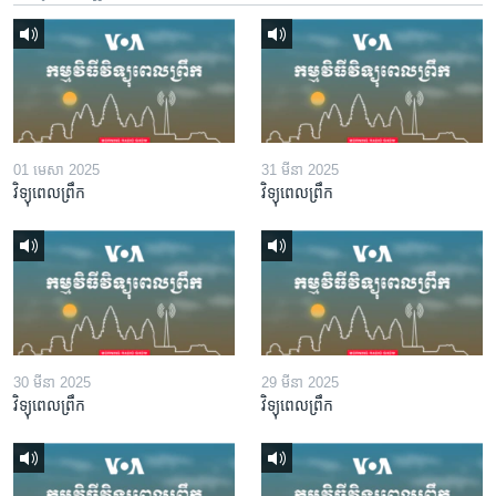
01 មេសា 2025
31 មីនា 2025
វិទ្យុពេលព្រឹក
វិទ្យុពេលព្រឹក
30 មីនា 2025
29 មីនា 2025
វិទ្យុពេលព្រឹក
វិទ្យុពេលព្រឹក