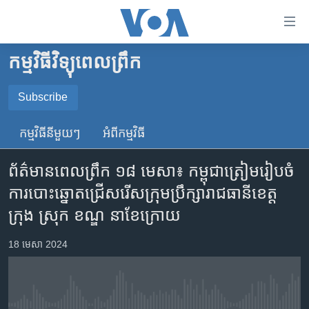
ភ្ជាប់​
ទៅ​
គេហទំព័រ​
កម្មវិធីវិទ្យុពេលព្រឹក
កម្ពុជា
ទាក់ទង
រំលង​
អន្តរជាតិ
Subscribe
និង​
SUBSCRIBE
អាមេរិក
ចូល​
កម្មវិធី​នីមួយៗ
អំពី​កម្មវិធី​
ទៅ​​
ចិន
YouTube Music
ទំព័រ​
ព័ត៌មានពេលព្រឹក ១៨ មេសា៖ កម្ពុជាត្រៀមរៀបចំ
ហេឡូវីអូអេ
ព័ត៌មាន​​
ការបោះឆ្នោតជ្រើសរើសក្រុមប្រឹក្សារាជធានីខេត្ត
តែ​
កម្ពុជាច្នៃប្រតិដ្ឋ
Spotify
ក្រុង ស្រុក ខណ្ឌ នាខែក្រោយ
ម្តង
ព្រឹត្តិការណ៍ព័ត៌មាន
រំលង​
ទទួល​​​សេវា​​​ Podcast
18 មេសា 2024
និង​
ទូរទស្សន៍ / វីដេអូ​
ចូល​
វិទ្យុ / ផតខាសថ៍
ទៅ​
ទំព័រ​
កម្មវិធីទាំងអស់