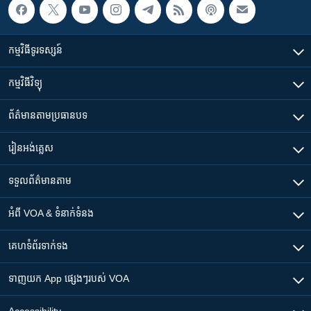
កម្មវិធី​ទូរទស្សន៍
កម្មវិធី​វិទ្យុ
ព័ត៌មាន​តាមប្រធានបទ​
រៀន​​អង់គ្លេស
ទទួល​ព័ត៌មាន​តាម
អំពី​ VOA & ទំនាក់ទំនង
គេហទំព័រ​​ទាក់ទង
ទាញយក​ App ផ្សេងៗ​របស់​ VOA
Accessibility