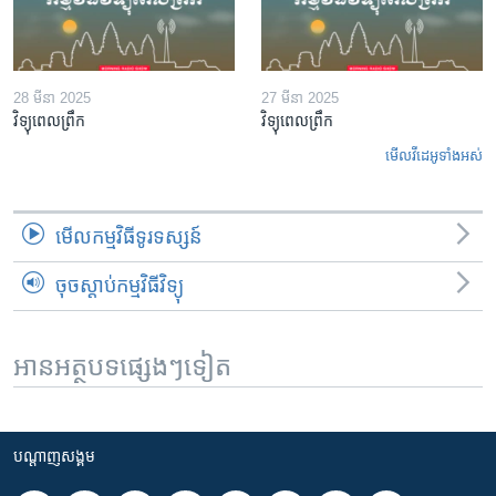
28 មីនា 2025
27 មីនា 2025
វិទ្យុពេលព្រឹក
វិទ្យុពេលព្រឹក
មើល​វីដេអូ​ទាំង​អស់
មើល​កម្មវិធី​ទូរទស្សន៍
ចុចស្តាប់កម្មវិធីវិទ្យុ
អានអត្ថបទផ្សេងៗទៀត
បណ្តាញ​សង្គម