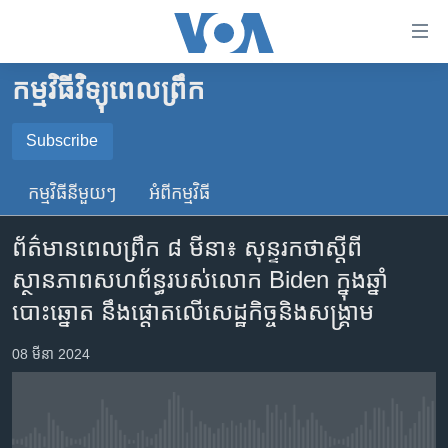
ភ្ជាប់​
ទៅ​
គេហទំព័រ​
កម្មវិធីវិទ្យុពេលព្រឹក
កម្ពុជា
ទាក់ទង
រំលង​
អន្តរជាតិ
Subscribe
និង​
SUBSCRIBE
អាមេរិក
ចូល​
កម្មវិធី​នីមួយៗ
អំពី​កម្មវិធី​
ទៅ​​
ចិន
YouTube Music
ទំព័រ​
ព័ត៌មានពេលព្រឹក ៨ មីនា៖ សុន្ទរកថា​ស្តីពី​
ហេឡូវីអូអេ
ព័ត៌មាន​​
ស្ថានភាព​សហព័ន្ធ​​​របស់​លោក Biden ក្នុង​ឆ្នាំ​
តែ​
កម្ពុជាច្នៃប្រតិដ្ឋ
Spotify
បោះឆ្នោត នឹង​ផ្តោត​លើ​សេដ្ឋកិច្ច​និង​សង្គ្រាម
ម្តង
ព្រឹត្តិការណ៍ព័ត៌មាន
រំលង​
ទទួល​​​សេវា​​​ Podcast
08 មីនា 2024
និង​
ទូរទស្សន៍ / វីដេអូ​
ចូល​
វិទ្យុ / ផតខាសថ៍
ទៅ​
ទំព័រ​
កម្មវិធីទាំងអស់