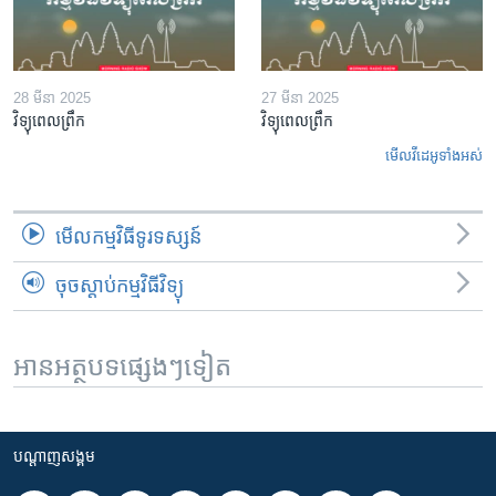
28 មីនា 2025
27 មីនា 2025
វិទ្យុពេលព្រឹក
វិទ្យុពេលព្រឹក
មើល​វីដេអូ​ទាំង​អស់
មើល​កម្មវិធី​ទូរទស្សន៍
ចុចស្តាប់កម្មវិធីវិទ្យុ
អានអត្ថបទផ្សេងៗទៀត
បណ្តាញ​សង្គម