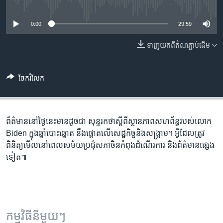
រចនា
No media source currently available
សម្ព័ន្ធ​
Khmer English
0:00
29:59
រំលង​
និង​
បណ្តាញ​សង្គម
ទាញ​យក​ពី​តំណភ្ជាប់​ដើម
ចូល​
ទៅ​
កាន់​
ចែករំលែក
ទំព័រ​
ភាសា
ស្វែង​
រក
ព័ត៌មាន​នៅ​ថ្ងៃនេះ​មាន​ដូចជា សុន្ទរកថា​ស្តីពី​ស្ថានភាព​សហព័ន្ធ​​​របស់​លោក
Biden ក្នុង​ឆ្នាំ​បោះឆ្នោត នឹង​ផ្តោត​លើ​សេដ្ឋកិច្ច​និង​សង្គ្រាម។ អ្វី​ដែល​ត្រូវ​
ពិនិត្យ​មើល​នៅពេល​​សម័យ​ប្រជុំ​សភា​ចិន​កំពុង​ដំណើរការ និង​ព័ត៌មាន​ផ្សេង​
ទៀត៕
កម្មវិធី​នីមួយៗ