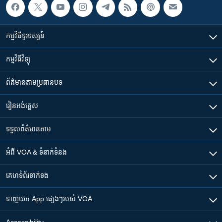
កម្មវិធី​ទូរទស្សន៍
កម្មវិធី​វិទ្យុ
ព័ត៌មាន​តាមប្រធានបទ​
រៀន​​អង់គ្លេស
ទទួល​ព័ត៌មាន​តាម
អំពី​ VOA & ទំនាក់ទំនង
គេហទំព័រ​​ទាក់ទង
ទាញយក​ App ផ្សេងៗ​របស់​ VOA
Accessibility