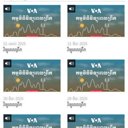
01 មេសា 2025
31 មីនា 2025
វិទ្យុពេលព្រឹក
វិទ្យុពេលព្រឹក
30 មីនា 2025
29 មីនា 2025
វិទ្យុពេលព្រឹក
វិទ្យុពេលព្រឹក