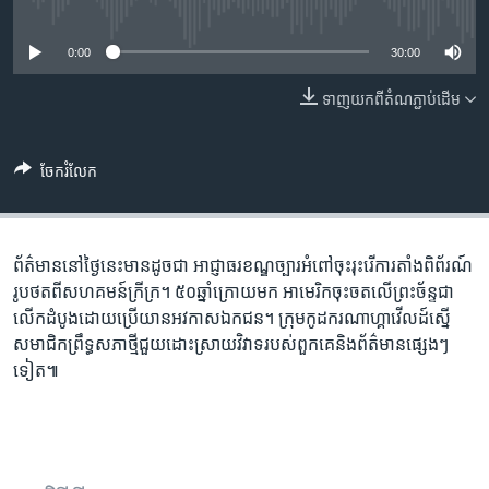
រចនា
No media source currently available
សម្ព័ន្ធ​
Khmer English
0:00
30:00
រំលង​
និង​
បណ្តាញ​សង្គម
ទាញ​យក​ពី​តំណភ្ជាប់​ដើម
ចូល​
ទៅ​
កាន់​
ចែករំលែក
ទំព័រ​
ភាសា
ស្វែង​
រក
ព័ត៌មាននៅថ្ងៃនេះមានដូចជា អាជ្ញាធរខណ្ឌច្បារអំពៅចុះរុះរើការតាំងពិព័រណ៍
រូបថតពីសហគមន៍ក្រីក្រ។ ៥០ឆ្នាំក្រោយមក អាមេរិក​ចុះចតលើព្រះច័ន្ទជា
លើកដំបូងដោយប្រើយានអវកាសឯកជន។ ក្រុមកូដករណាហ្គាវើលដ៍ស្នើ
សមាជិកព្រឹទ្ធសភាថ្មីជួយដោះស្រាយវិវាទរបស់ពួកគេនិងព័ត៌មានផ្សេងៗ
ទៀត៕