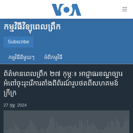
ភ្ជាប់​
ទៅ​
គេហទំព័រ​
កម្មវិធីវិទ្យុពេលព្រឹក
កម្ពុជា
ទាក់ទង
រំលង​
អន្តរជាតិ
Subscribe
និង​
SUBSCRIBE
អាមេរិក
ចូល​
កម្មវិធី​នីមួយៗ
អំពី​កម្មវិធី​
ទៅ​​
ចិន
YouTube Music
ទំព័រ​
ព័ត៌មានពេលព្រឹក ២៧ កុម្ភៈ៖ អាជ្ញាធរខណ្ឌច្បារ
ហេឡូវីអូអេ
ព័ត៌មាន​​
អំពៅចុះរុះរើការតាំងពិព័រណ៍រូបថតពីសហគមន៍
តែ​
កម្ពុជាច្នៃប្រតិដ្ឋ
Spotify
ក្រីក្រ
ម្តង
ព្រឹត្តិការណ៍ព័ត៌មាន
រំលង​
ទទួល​​​សេវា​​​ Podcast
27 កុម្ភៈ 2024
និង​
ទូរទស្សន៍ / វីដេអូ​
ចូល​
វិទ្យុ / ផតខាសថ៍
ទៅ​
ទំព័រ​
កម្មវិធីទាំងអស់