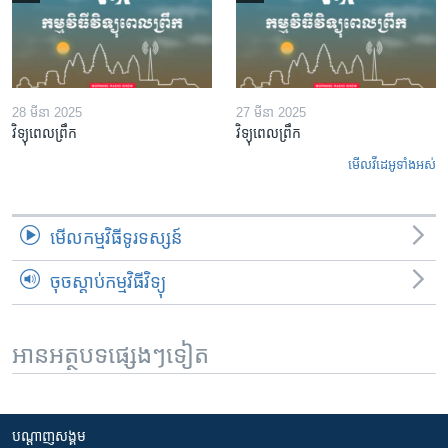
28 មីនា 2025
27 មីនា 2025
វិទ្យុពេលព្រឹក
វិទ្យុពេលព្រឹក
មើល​វីដេអូ​ទាំង​អស់
មើល​កម្មវិធី​ទូរទស្សន៍
ចុចស្តាប់កម្មវិធីវិទ្យុ
អានអត្ថបទផ្សេងៗទៀត
បណ្តាញ​សង្គម