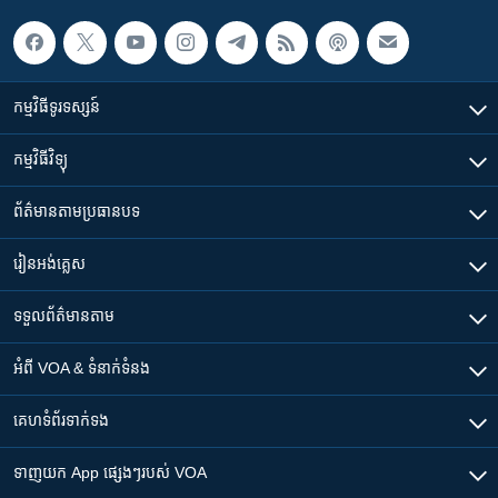
កម្មវិធី​ទូរទស្សន៍
កម្មវិធី​វិទ្យុ
ព័ត៌មាន​តាមប្រធានបទ​
រៀន​​អង់គ្លេស
ទទួល​ព័ត៌មាន​តាម
អំពី​ VOA & ទំនាក់ទំនង
គេហទំព័រ​​ទាក់ទង
ទាញយក​ App ផ្សេងៗ​របស់​ VOA