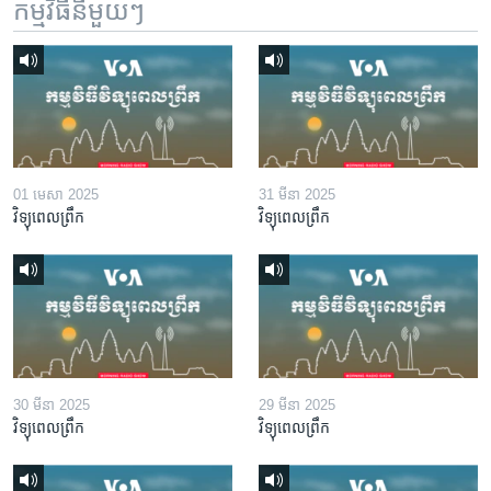
កម្មវិធី​នីមួយៗ
01 មេសា 2025
31 មីនា 2025
វិទ្យុពេលព្រឹក
វិទ្យុពេលព្រឹក
30 មីនា 2025
29 មីនា 2025
វិទ្យុពេលព្រឹក
វិទ្យុពេលព្រឹក