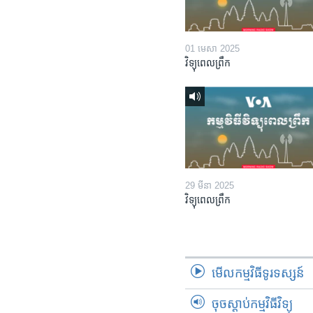
01 មេសា 2025
វិទ្យុពេលព្រឹក
29 មីនា 2025
វិទ្យុពេលព្រឹក
មើល​កម្មវិធី​ទូរទស្សន៍
ចុចស្តាប់កម្មវិធីវិទ្យុ