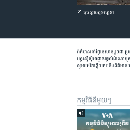
រចនា
សម្ព័ន្ធ​
ចុច​​ស្តាប់​ឬ​ទស្សនា
រំលង​
និង​
ចូល​
ទៅ​
កាន់​
ទំព័រ​
ព័ត៌មាននៅថ្ងៃនេះមានដូចជា ប្
ស្វែង​
បន្តស្នើសុំអាជ្ញាធរផ្តល់ដំណោ
រក
ឲ្យអាមេរិកឆ្លើយតបនិងព័ត៌មា
កម្មវិធី​នីមួយៗ