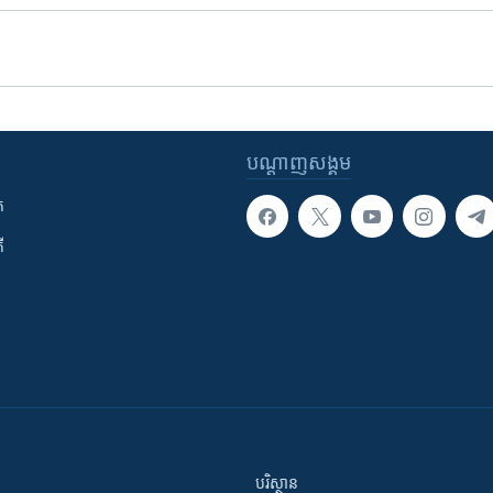
បណ្តាញ​សង្គម
ក
ី
បរិស្ថាន