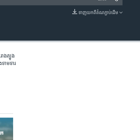
ទាញ​យក​ពី​តំណភ្ជាប់​ដើម
EMBED
រោងត្បូង
និងទាមទារ