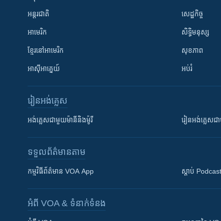
អន្តរជាតិ
សេដ្ឋកិច្ច
អាមេរិក
សិទ្ធិមនុស្ស
ខ្មែរ​នៅអាមេរិក
សុខភាព
អាស៊ីអាគ្នេយ៍
អប់រំ
រៀន​​អង់គ្លេស
អង់គ្លេស​ជាមួយ​ម៉ានី​និង​ម៉ូរី
រៀន​​​​​​អង់គ្លេ
ទទួល​ព័ត៌មាន​តាម
កម្មវិធី​ព័ត៌មាន VOA App
ស្តាប់ Podcas
អំពី​ VOA & ទំនាក់ទំនង