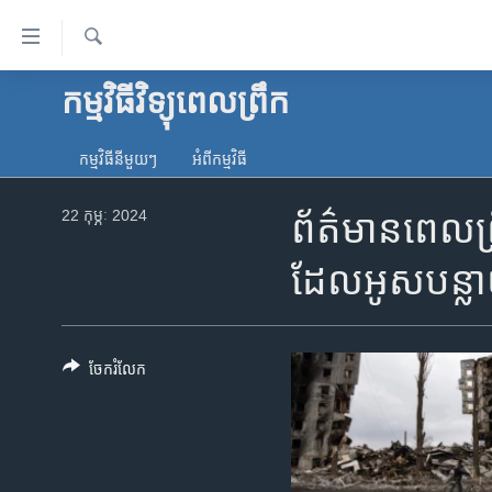
ភ្ជាប់​
ទៅ​
គេហទំព័រ​
ស្វែង​
កម្មវិធីវិទ្យុពេលព្រឹក
កម្ពុជា
រក
ទាក់ទង
អន្តរជាតិ
រំលង​
កម្មវិធី​នីមួយៗ
អំពី​កម្មវិធី​
និង​
អាមេរិក
ចូល​
22 កុម្ភៈ 2024
ព័ត៌មានពេលព្រ
ចិន
ទៅ​​
ទំព័រ​
ហេឡូវីអូអេ
ដែលអូសបន្ល
ព័ត៌មាន​​
កម្ពុជាច្នៃប្រតិដ្ឋ
តែ​
ម្តង
ព្រឹត្តិការណ៍ព័ត៌មាន
រំលង​
ចែករំលែក
ទូរទស្សន៍ / វីដេអូ​
និង​
ចូល​
វិទ្យុ / ផតខាសថ៍
ទៅ​
កម្មវិធីទាំងអស់
ទំព័រ​