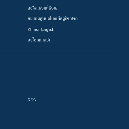
សេរីភាពសារព័ត៌មាន
ការបោះឆ្នោតនៅអាមេរិកឆ្នាំ២០២០
Khmer-English
បទវិចារណកថា
RSS