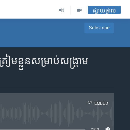
ផ្សាយផ្ទាល់
Subscribe
រៀមខ្លួនសម្រាប់សង្គ្រាម
EMBED
ble
29:59