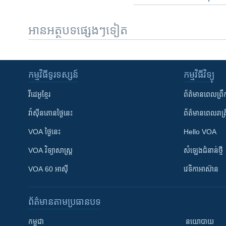
អានអត្ថបទផ្សេងៗទៀត
កម្មវិធី​ទូរទស្សន៍
កម្មវិធី​វិទ្យុ
វីដេអូ​ខ្មែរ
ព័ត៌មាន​ពេល​ព្រឹ
វ៉ាស៊ីនតោន​ថ្ងៃ​នេះ
ព័ត៌មាន​​ពេល​រាត្រ
VOA ថ្ងៃនេះ
Hello VOA
VOA ​វិទ្យាសាស្ត្រ
សំឡេង​ជំនាន់​ថ្មី
VOA 60 អាស៊ី
វេទិកា​អាស៊ាន
ព័ត៌មាន​តាមប្រធានបទ​
កម្ពុជា
នយោបាយ