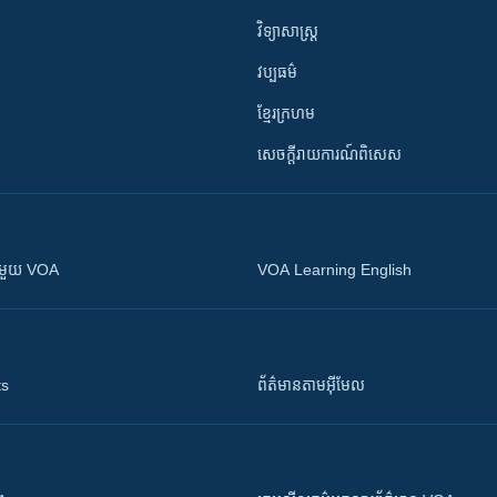
វិទ្យាសាស្រ្ត
វប្បធម៌
ខ្មែរក្រហម
សេចក្តីរាយការណ៍ពិសេស
ស​​ជាមួយ VOA
VOA Learning English
ts
ព័ត៌មាន​តាម​អ៊ីមែល