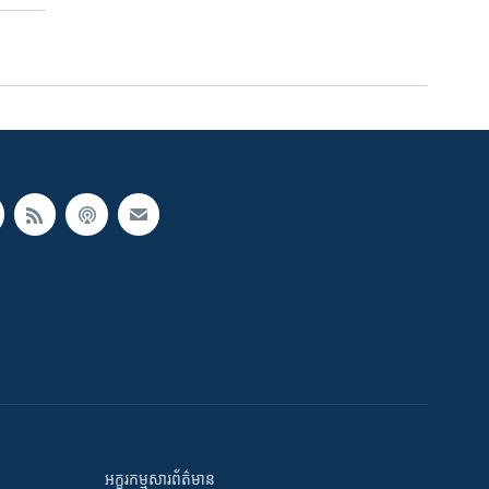
អក្ខរកម្មសារព័ត៌មាន