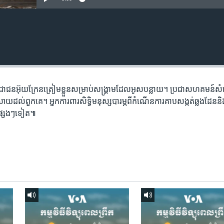
រជាជនអ៊ុយក្រែនត្រៀមខ្លួនសម្រាប់សង្គ្រាមដែលអូសបន្លាយ។ ប្រជាសហគមន៍សំ
ះស្រាយដល់ពួកគេ។ អ្នកការពារសិទ្ធិមនុស្សបារម្ភពីកំណើនការគាបសង្កត់ឆ្លងដែន
នផ្សេងៗទៀត៕