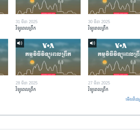
31 មីនា 2025
30 មីនា 2025
វិទ្យុពេលព្រឹក
វិទ្យុពេលព្រឹក
28 មីនា 2025
27 មីនា 2025
វិទ្យុពេលព្រឹក
វិទ្យុពេលព្រឹក
មើល​វីដេអ