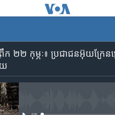
SUBSCRIBE
ឹក ២២ កុម្ភៈ៖ ប្រជាជនអ៊ុយក្រែនត្
Apple Podcasts
ាយ
YouTube Music
Spotify
No media source currently availa
ទទួល​​​សេវា​​​ Podcast
0:00