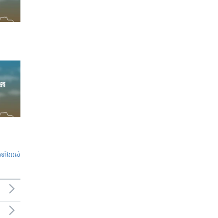
ូ​ទាំង​អស់