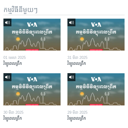
កម្មវិធី​នីមួយៗ
01 មេសា 2025
31 មីនា 2025
វិទ្យុពេលព្រឹក
វិទ្យុពេលព្រឹក
30 មីនា 2025
29 មីនា 2025
វិទ្យុពេលព្រឹក
វិទ្យុពេលព្រឹក