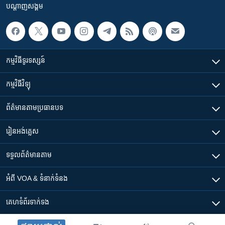
បណ្តាញ​សង្គម
កម្មវិធី​ទូរទស្សន៍
កម្មវិធី​វិទ្យុ
ព័ត៌មាន​តាមប្រធានបទ​
រៀន​​អង់គ្លេស
ទទួល​ព័ត៌មាន​តាម
អំពី​ VOA & ទំនាក់ទំនង
គេហទំព័រ​​ទាក់ទង