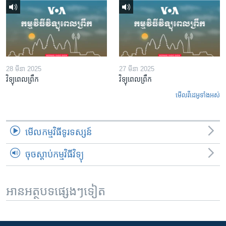
28 មីនា 2025
27 មីនា 2025
វិទ្យុពេលព្រឹក
វិទ្យុពេលព្រឹក
មើល​វីដេអូ​ទាំង​អស់
មើល​កម្មវិធី​ទូរទស្សន៍
ចុចស្តាប់កម្មវិធីវិទ្យុ
អានអត្ថបទផ្សេងៗទៀត