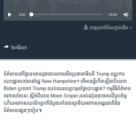
រចនា
No media source currently available
សម្ព័ន្ធ​
Khmer English
0:00
29:59
រំលង​
និង​
បណ្តាញ​សង្គម
ទាញ​យក​ពី​តំណភ្ជាប់​ដើម
ចូល​
ទៅ​
កាន់​
ចែករំលែក
ទំព័រ​
ភាសា
ស្វែង​
រក
ព័ត៌មាននៅថ្ងៃនេះមានដូចជាលោកអតីតប្រធានាធិបតី Trump ឈ្នះការ
បោះឆ្នោតបឋមនៅរដ្ឋ New Hampshire។ តើមានអ្វីកើតឡើងបើលោក
Biden ឬលោក Trump ឈប់ឈរឈ្មោះមុនថ្ងៃបោះឆ្នោត? កម្មវិធីព័ត៌មាន
អវកាសខែនេះ ស្តីអំពីយាន Moon Sniper របស់ជប៉ុនចុះចតលើព្រះច័ន្ទ
ហើយអវកាសយានិកតួកគីដំបូងទៅដល់ស្ថានីយអវកាសអន្តរជាតិនិង
ព័ត៌មានផ្សេងៗទៀត៕