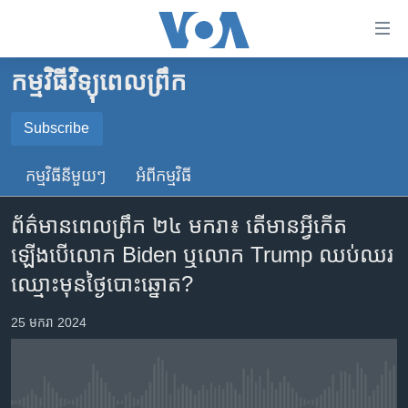
ភ្ជាប់​
ទៅ​
គេហទំព័រ​
កម្មវិធីវិទ្យុពេលព្រឹក
កម្ពុជា
ទាក់ទង
រំលង​
អន្តរជាតិ
Subscribe
និង​
SUBSCRIBE
អាមេរិក
ចូល​
កម្មវិធី​នីមួយៗ
អំពី​កម្មវិធី​
ទៅ​​
ចិន
YouTube Music
ទំព័រ​
ព័ត៌មានពេលព្រឹក ២៤ មករា៖ តើមានអ្វីកើត
ហេឡូវីអូអេ
ព័ត៌មាន​​
ឡើងបើលោក Biden ឬលោក Trump ឈប់ឈរ
តែ​
កម្ពុជាច្នៃប្រតិដ្ឋ
Spotify
ឈ្មោះមុនថ្ងៃបោះឆ្នោត?
ម្តង
ព្រឹត្តិការណ៍ព័ត៌មាន
រំលង​
ទទួល​​​សេវា​​​ Podcast
25 មករា 2024
និង​
ទូរទស្សន៍ / វីដេអូ​
ចូល​
វិទ្យុ / ផតខាសថ៍
ទៅ​
ទំព័រ​
កម្មវិធីទាំងអស់