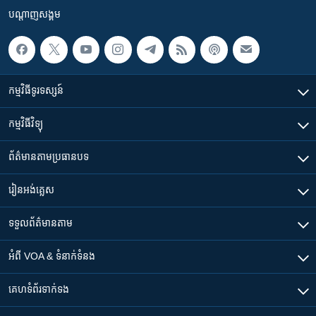
បណ្តាញ​សង្គម
កម្មវិធី​ទូរទស្សន៍
កម្មវិធី​វិទ្យុ
ព័ត៌មាន​តាមប្រធានបទ​
រៀន​​អង់គ្លេស
ទទួល​ព័ត៌មាន​តាម
អំពី​ VOA & ទំនាក់ទំនង
គេហទំព័រ​​ទាក់ទង