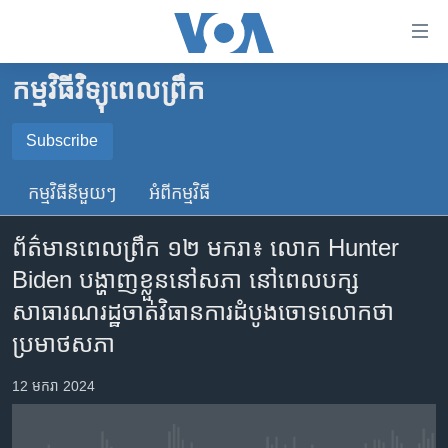
ភ្ជាប់​
ទៅ​
គេហទំព័រ​
កម្មវិធីវិទ្យុពេលព្រឹក
កម្ពុជា
ទាក់ទង
រំលង​
អន្តរជាតិ
Subscribe
និង​
SUBSCRIBE
អាមេរិក
ចូល​
កម្មវិធី​នីមួយៗ
អំពី​កម្មវិធី​
ទៅ​​
ចិន
YouTube Music
ទំព័រ​
ព័ត៌មានពេលព្រឹក ១២ មករា៖ លោក Hunter
ហេឡូវីអូអេ
ព័ត៌មាន​​
Biden បង្ហាញខ្លួននៅសភា នៅពេលបក្ស
តែ​
កម្ពុជាច្នៃប្រតិដ្ឋ
Spotify
សាធារណរដ្ឋចាត់វិធានការដំបូងចោទលោកថា
ម្តង
ព្រឹត្តិការណ៍ព័ត៌មាន
រំលង​
ប្រមាថសភា
ទទួល​​​សេវា​​​ Podcast
និង​
ទូរទស្សន៍ / វីដេអូ​
ចូល​
12 មករា 2024
វិទ្យុ / ផតខាសថ៍
ទៅ​
ទំព័រ​
កម្មវិធីទាំងអស់