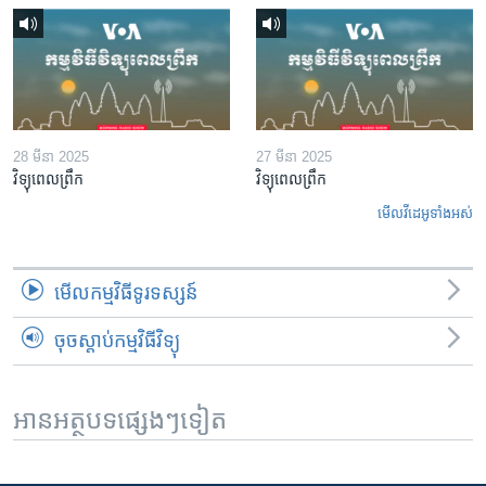
28 មីនា 2025
27 មីនា 2025
វិទ្យុពេលព្រឹក
វិទ្យុពេលព្រឹក
មើល​វីដេអូ​ទាំង​អស់
មើល​កម្មវិធី​ទូរទស្សន៍
ចុចស្តាប់កម្មវិធីវិទ្យុ
អានអត្ថបទផ្សេងៗទៀត