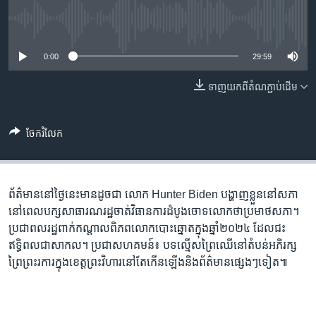
រចនា
សម្ព័ន្ធ​
Khmer English
No media source currently available
រំលង​
និង​
0:00
29:59
បណ្តាញ​សង្គម
ចូល​
ទៅ​
ទាញ​យក​ពី​តំណភ្ជាប់​ដើម
កាន់​
ទំព័រ​
ភាសា
ចែករំលែក
ស្វែង​
រក
ព័ត៌មាននៅថ្ងៃនេះមានដូចជា លោក Hunter Biden បង្ហាញខ្លួននៅសភា
នៅពេលបក្សសាធារណរដ្ឋចាត់វិធានការដំបូងចោទលោកថាប្រមាថសភា។
ប្រជាពលរដ្ឋពាក់កណ្តាលពិភពលោកបោះឆ្នោតក្នុងឆ្នាំ២០២៤ ដែលជះ
ឥទ្ធិពលជាសាកល។ ប្រជាសហគមន៍៖ បទល្មើសព្រៃឈើនៅតំបន់អភិរក្ស
ព្រៃព្រះរការក្នុងខេត្តព្រះវិហារនៅតែកើនឡើងនិងព័ត៌មានផ្សេងៗទៀត៕