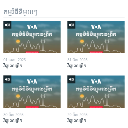
កម្មវិធី​នីមួយៗ
01 មេសា 2025
31 មីនា 2025
វិទ្យុពេលព្រឹក
វិទ្យុពេលព្រឹក
30 មីនា 2025
29 មីនា 2025
វិទ្យុពេលព្រឹក
វិទ្យុពេលព្រឹក