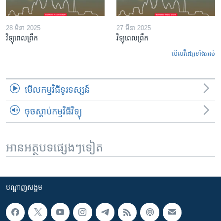
28 មីនា 2025
27 មីនា 2025
វិទ្យុពេលព្រឹក
វិទ្យុពេលព្រឹក
មើល​វីដេអូ​ទាំង​អស់
មើល​កម្មវិធី​ទូរទស្សន៍
ចុចស្តាប់កម្មវិធីវិទ្យុ
អានអត្ថបទផ្សេងៗទៀត
បណ្តាញ​សង្គម