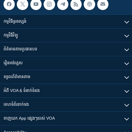
កម្មវិធី​ទូរទស្សន៍
កម្មវិធី​វិទ្យុ
ព័ត៌មាន​តាមប្រធានបទ​
រៀន​​អង់គ្លេស
ទទួល​ព័ត៌មាន​តាម
អំពី​ VOA & ទំនាក់ទំនង
គេហទំព័រ​​ទាក់ទង
ទាញយក​ App ផ្សេងៗ​របស់​ VOA
Accessibility