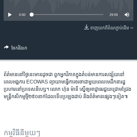
រចនា
No media source currently available
សម្ព័ន្ធ​
Khmer English
0:00
29:59
រំលង​
និង​
បណ្តាញ​សង្គម
ទាញ​យក​ពី​តំណភ្ជាប់​ដើម
ចូល​
ទៅ​
កាន់​
ចែករំលែក
ទំព័រ​
ភាសា
ស្វែង​
រក
ព័ត៌មាននៅថ្ងៃនេះមានដូចជា ពួកអ្នកវិភាគក្នុងតំបន់មានការ​សង្ស័យ​នៅ​
ពេលអង្គការ ECOWAS ព្យាយាមធ្វើការចរចាជាមួយ​ពេល​មេដឹកនារដ្ឋ
ប្រហារនៅប្រទេសនីហ្សេ។ លោក ហ៊ុន ម៉ានី ស្នើឲ្យអាជ្ញាធរជួយជ្រោមជ្រែង
មន្ត្រីកសិកម្មថ្មី២៥០នាក់ដែលទើបប្រឡងជាប់ និងព័ត៌មានផ្សេងៗទៀត៕
កម្មវិធី​នីមួយៗ