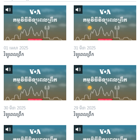
01 មេសា 2025
31 មីនា 2025
វិទ្យុពេលព្រឹក
វិទ្យុពេលព្រឹក
30 មីនា 2025
29 មីនា 2025
វិទ្យុពេលព្រឹក
វិទ្យុពេលព្រឹក