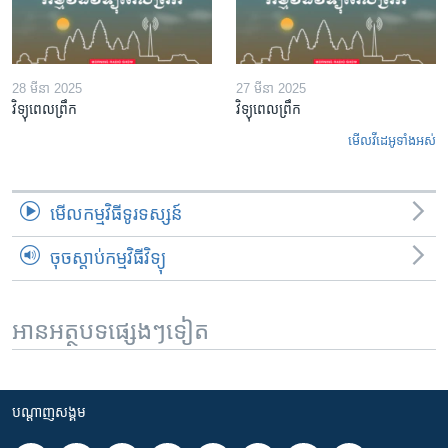
28 មីនា 2025
27 មីនា 2025
វិទ្យុពេលព្រឹក
វិទ្យុពេលព្រឹក
មើល​វីដេអូ​ទាំង​អស់
មើល​កម្មវិធី​ទូរទស្សន៍
ចុចស្តាប់កម្មវិធីវិទ្យុ
អានអត្ថបទផ្សេងៗទៀត
បណ្តាញ​សង្គម