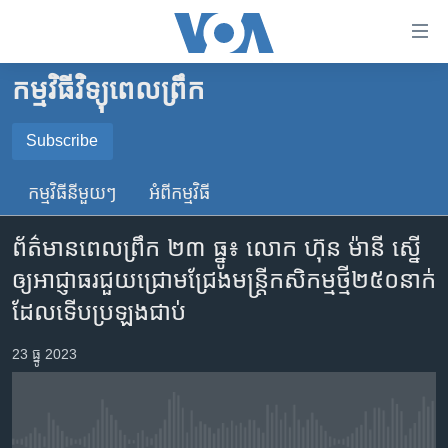
ភ្ជាប់​
ទៅ​
គេហទំព័រ​
កម្មវិធីវិទ្យុពេលព្រឹក
កម្ពុជា
ទាក់ទង
រំលង​
អន្តរជាតិ
Subscribe
និង​
SUBSCRIBE
អាមេរិក
ចូល​
កម្មវិធី​នីមួយៗ
អំពី​កម្មវិធី​
ទៅ​​
ចិន
YouTube Music
ទំព័រ​
ព័ត៌មានពេលព្រឹក ២៣ ធ្នូ៖ លោក ហ៊ុន ម៉ានី ស្នើ
ហេឡូវីអូអេ
ព័ត៌មាន​​
ឲ្យអាជ្ញាធរជួយជ្រោមជ្រែងមន្ត្រីកសិកម្មថ្មី២៥០នាក់
តែ​
កម្ពុជាច្នៃប្រតិដ្ឋ
Spotify
ដែលទើបប្រឡងជាប់
ម្តង
ព្រឹត្តិការណ៍ព័ត៌មាន
រំលង​
ទទួល​​​សេវា​​​ Podcast
23 ធ្នូ 2023
និង​
ទូរទស្សន៍ / វីដេអូ​
ចូល​
វិទ្យុ / ផតខាសថ៍
ទៅ​
ទំព័រ​
កម្មវិធីទាំងអស់