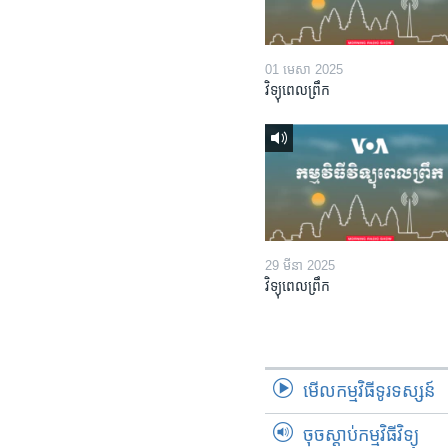
01 មេសា 2025
វិទ្យុពេលព្រឹក
29 មីនា 2025
វិទ្យុពេលព្រឹក
មើល​កម្មវិធី​ទូរទស្សន៍
ចុចស្តាប់កម្មវិធីវិទ្យុ