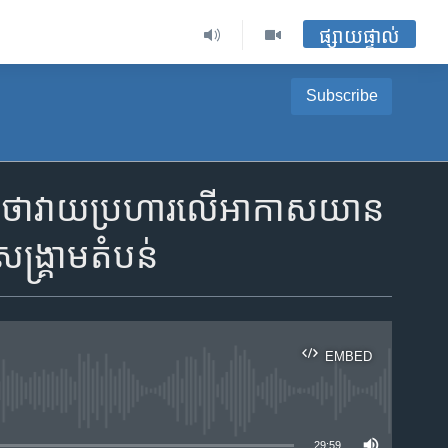
ផ្សាយផ្ទាល់
Subscribe
ល​ថា​វាយ​ប្រហារ​លើ​អាកាស​យាន
សង្គ្រាម​តំបន់
EMBED
ble
29:59