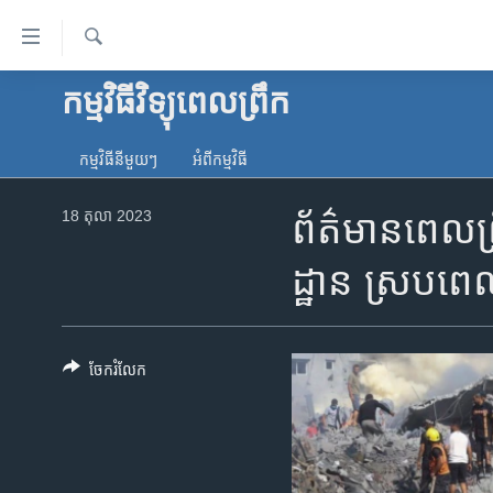
ភ្ជាប់​
ទៅ​
គេហទំព័រ​
ស្វែង​
កម្មវិធីវិទ្យុពេលព្រឹក
កម្ពុជា
រក
ទាក់ទង
អន្តរជាតិ
រំលង​
កម្មវិធី​នីមួយៗ
អំពី​កម្មវិធី​
និង​
អាមេរិក
ចូល​
18 តុលា 2023
ព័ត៌មានពេលព្
ចិន
ទៅ​​
ទំព័រ​
ហេឡូវីអូអេ
ដ្ឋាន ស្រប​ពេល​
ព័ត៌មាន​​
កម្ពុជាច្នៃប្រតិដ្ឋ
តែ​
ម្តង
ព្រឹត្តិការណ៍ព័ត៌មាន
រំលង​
ចែករំលែក
ទូរទស្សន៍ / វីដេអូ​
និង​
ចូល​
វិទ្យុ / ផតខាសថ៍
ទៅ​
កម្មវិធីទាំងអស់
ទំព័រ​