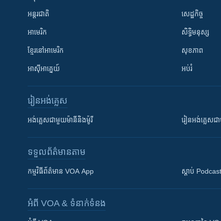
អន្តរជាតិ
សេដ្ឋកិច្ច
អាមេរិក
សិទ្ធិមនុស្ស
ខ្មែរ​នៅអាមេរិក
សុខភាព
អាស៊ីអាគ្នេយ៍
អប់រំ
រៀន​​អង់គ្លេស
អង់គ្លេស​ជាមួយ​ម៉ានី​និង​ម៉ូរី
រៀន​​​​​​អង់គ្លេ
ទទួល​ព័ត៌មាន​តាម
កម្មវិធី​ព័ត៌មាន VOA App
ស្តាប់ Podcas
អំពី​ VOA & ទំនាក់ទំនង