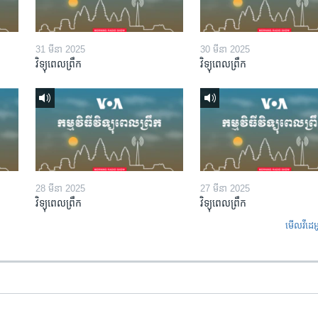
31 មីនា 2025
30 មីនា 2025
វិទ្យុពេលព្រឹក
វិទ្យុពេលព្រឹក
28 មីនា 2025
27 មីនា 2025
វិទ្យុពេលព្រឹក
វិទ្យុពេលព្រឹក
មើល​វីដេអ