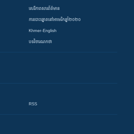
សេរីភាពសារព័ត៌មាន
ការបោះឆ្នោតនៅអាមេរិកឆ្នាំ២០២០
Khmer-English
បទវិចារណកថា
RSS