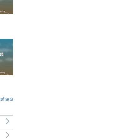
ូ​ទាំង​អស់