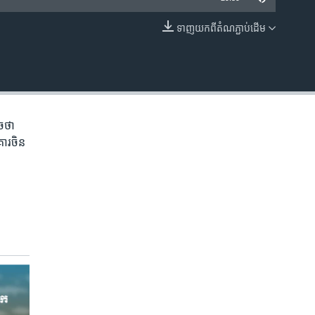
ទាញ​យក​ពី​តំណភ្ជាប់​ដើម
EMBED
​ថា​
ារ​ចិន