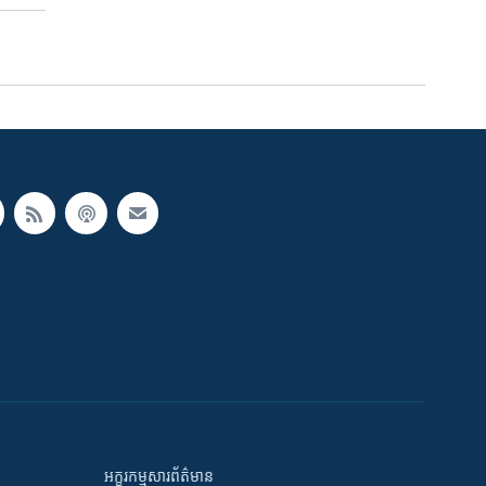
អក្ខរកម្មសារព័ត៌មាន