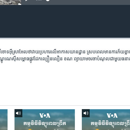
ីរី​ចោទ​អ៊ីស្រាអែល​ថា​វាយ​ប្រហារ​លើ​អាកាស​យានដ្ឋាន ស្រប​ពេល​មាន​ការ​ភ័យ​ខ្លាច
។ ឥណ្ឌូណេស៊ី​សម្ពោធ​​ផ្លូវដែក​ល្បឿនលឿន​ ខណៈ​​ព្យាយាម​ចរចា​បំណុល​ជាមួយ​ធនាគ