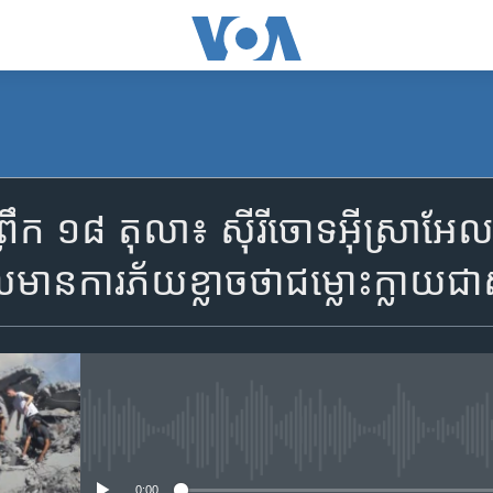
SUBSCRIBE
រឹក ១៨ តុលា៖ ស៊ីរី​ចោទ​អ៊ីស្រាអែ
Apple Podcasts
មាន​ការ​ភ័យ​ខ្លាច​ថា​ជម្លោះក្លាយ​ជា​
YouTube Music
Spotify
No media source currently availa
ទទួល​​​សេវា​​​ Podcast
0:00