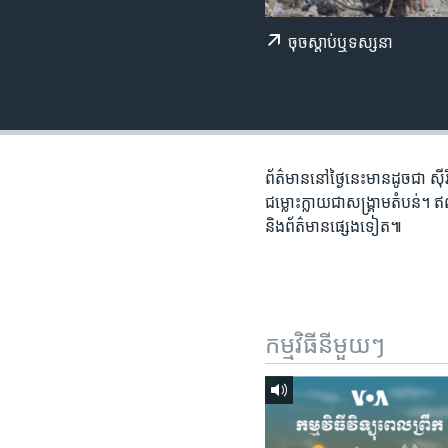
រចនា
សម្ព័ន្ធ​
ចុច​​ស្តាប់​ឬ​ទស្សនា
រំលង​
និង​
ចូល​
ទៅ​
កាន់​
ទំព័រ​
ព័ត៌មាន​នៅ​ថ្ងៃនេះ​មាន​ដូចជា ស៊
ស្វែង​
ជម្លោះក្លាយ​ជា​សង្គ្រាម​តំបន់
រក
និង​ព័ត៌មាន​ផ្សេងទៀត៕
កម្មវិធី​នីមួយៗ