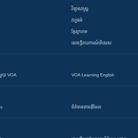
វិទ្យាសាស្រ្ត
វប្បធម៌
ខ្មែរក្រហម
សេចក្តីរាយការណ៍ពិសេស
ស​​ជាមួយ VOA
VOA Learning English
ts
ព័ត៌មាន​តាម​អ៊ីមែល