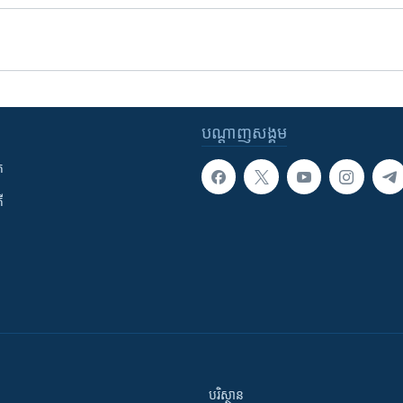
បណ្តាញ​សង្គម
ក
ី
បរិស្ថាន