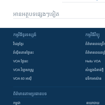
អានអត្ថបទផ្សេងៗទៀត
កម្មវិធី​ទូរទស្សន៍
កម្មវិធី​វិទ្យុ
វីដេអូ​ខ្មែរ
ព័ត៌មាន​ពេល​ព្រឹ
វ៉ាស៊ីនតោន​ថ្ងៃ​នេះ
ព័ត៌មាន​​ពេល​រាត្រ
VOA ថ្ងៃនេះ
Hello VOA
VOA ​វិទ្យាសាស្ត្រ
សំឡេង​ជំនាន់​ថ្មី
VOA 60 អាស៊ី
វេទិកា​អាស៊ាន
ព័ត៌មាន​តាមប្រធានបទ​
កម្ពុជា
នយោបាយ