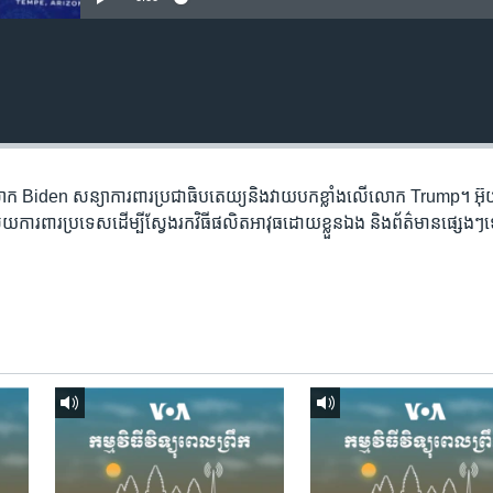
ក​ Biden ​សន្យា​ការពារ​ប្រជា​ធិបតេយ្យ​និង​វាយ​បក​ខ្លាំង​លើ​លោក​ Trump។ អ៊ុយក
វិស័យការពារ​ប្រទេស​ដើម្បី​ស្វែងរក​វិធី​ផលិត​អាវុធ​ដោយ​ខ្លួនឯង និង​ព័ត៌មាន​ផ្សេ