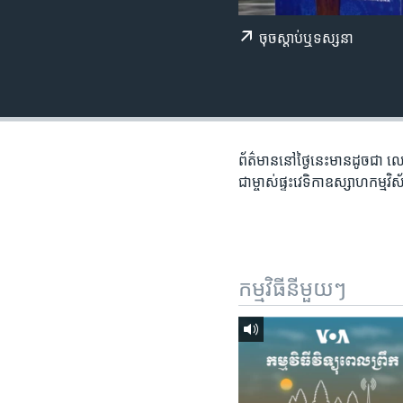
រចនា
សម្ព័ន្ធ​
ចុច​​ស្តាប់​ឬ​ទស្សនា
រំលង​
និង​
ចូល​
ទៅ​
កាន់​
ទំព័រ​
ព័ត៌មាន​នៅ​ថ្ងៃនេះ​មាន​ដូចជា លោ
ស្វែង​
ជា​ម្ចាស់ផ្ទះ​វេទិកា​ឧស្សាហកម្ម​
រក
កម្មវិធី​នីមួយៗ