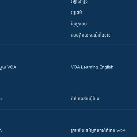
វិទ្យាសាស្រ្ត
វប្បធម៌
ខ្មែរក្រហម
សេចក្តីរាយការណ៍ពិសេស
ស​​ជាមួយ VOA
VOA Learning English
ts
ព័ត៌មាន​តាម​អ៊ីមែល
OA
ក្រម​​​សីលធម៌​​​អ្នក​​​សារព័ត៌មាន VOA