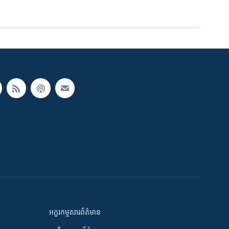
អក្ខរកម្មសារព័ត៌មាន