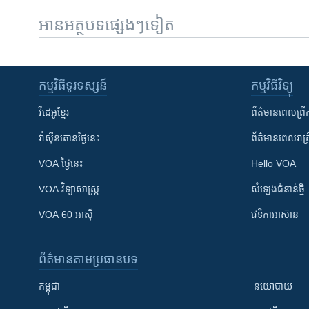
អានអត្ថបទផ្សេងៗទៀត
កម្មវិធី​ទូរទស្សន៍
កម្មវិធី​វិទ្យុ
វីដេអូ​ខ្មែរ
ព័ត៌មាន​ពេល​ព្រឹ
វ៉ាស៊ីនតោន​ថ្ងៃ​នេះ
ព័ត៌មាន​​ពេល​រាត្រ
VOA ថ្ងៃនេះ
Hello VOA
VOA ​វិទ្យាសាស្ត្រ
សំឡេង​ជំនាន់​ថ្មី
VOA 60 អាស៊ី
វេទិកា​អាស៊ាន
ព័ត៌មាន​តាមប្រធានបទ​
កម្ពុជា
នយោបាយ