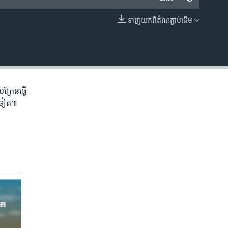
ទាញ​យក​ពី​តំណភ្ជាប់​ដើម
EMBED
្រែន​ធ្វើ​
ងៗ​ទៀត៕