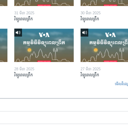
31 មីនា 2025
30 មីនា 2025
វិទ្យុពេលព្រឹក
វិទ្យុពេលព្រឹក
28 មីនា 2025
27 មីនា 2025
វិទ្យុពេលព្រឹក
វិទ្យុពេលព្រឹក
មើល​វីដេអ