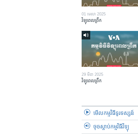
01 មេសា 2025
វិទ្យុពេលព្រឹក
29 មីនា 2025
វិទ្យុពេលព្រឹក
មើល​កម្មវិធី​ទូរទស្សន៍
ចុចស្តាប់កម្មវិធីវិទ្យុ