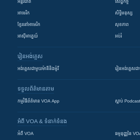
អន្តរជាតិ
សេដ្ឋកិច្ច
អាមេរិក
សិទ្ធិមនុស្ស
ខ្មែរ​នៅអាមេរិក
សុខភាព
អាស៊ីអាគ្នេយ៍
អប់រំ
រៀន​​អង់គ្លេស
អង់គ្លេស​ជាមួយ​ម៉ានី​និង​ម៉ូរី
រៀន​​​​​​អង់គ្លេ
ទទួល​ព័ត៌មាន​តាម
កម្មវិធី​ព័ត៌មាន VOA App
ស្តាប់ Podcas
អំពី​ VOA & ទំនាក់ទំនង
អំពី​ VOA
ធម្មនុញ្ញ​នៃ V