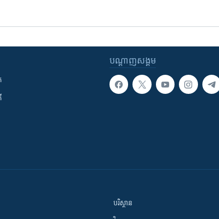
បណ្តាញ​សង្គម
ក
ី
បរិស្ថាន