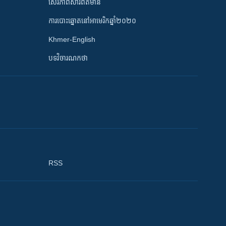
សេរីភាពសារព័ត៌មាន
ការបោះឆ្នោតនៅអាមេរិកឆ្នាំ២០២០
Khmer-English
បទវិចារណកថា
RSS