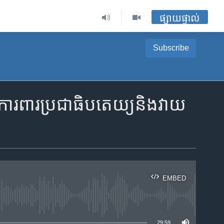
ផ្សាយផ្ទាល់
Subscribe
ពារ​ប្រជា​ធិបតេយ្យ​និង​វាយ​
EMBED
ble
29:59