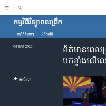
ភ្ជាប់​
ទៅ​
គេហទំព័រ​
ស្វែង​
កម្មវិធីវិទ្យុពេលព្រឹក
កម្ពុជា
រក
ទាក់ទង
អន្តរជាតិ
រំលង​
កម្មវិធី​នីមួយៗ
អំពី​កម្មវិធី​
និង​
អាមេរិក
ចូល​
04 តុលា 2023
ព័ត៌មានពេលព្រ
ចិន
ទៅ​​
ទំព័រ​
ហេឡូវីអូអេ
បក​ខ្លាំង​លើ
ព័ត៌មាន​​
កម្ពុជាច្នៃប្រតិដ្ឋ
តែ​
ម្តង
ព្រឹត្តិការណ៍ព័ត៌មាន
រំលង​
ចែករំលែក
ទូរទស្សន៍ / វីដេអូ​
និង​
ចូល​
វិទ្យុ / ផតខាសថ៍
ទៅ​
កម្មវិធីទាំងអស់
ទំព័រ​