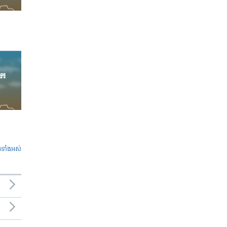
ូ​ទាំង​អស់