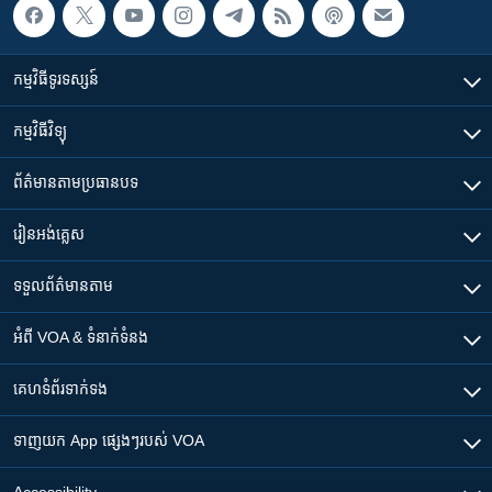
កម្មវិធី​ទូរទស្សន៍
កម្មវិធី​វិទ្យុ
ព័ត៌មាន​តាមប្រធានបទ​
រៀន​​អង់គ្លេស
ទទួល​ព័ត៌មាន​តាម
អំពី​ VOA & ទំនាក់ទំនង
គេហទំព័រ​​ទាក់ទង
ទាញយក​ App ផ្សេងៗ​របស់​ VOA
Accessibility