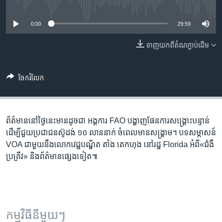
រចនា
No media source currently available
សម្ព័ន្ធ​
Khmer English
0:00
29:59
រំលង​
និង​
បណ្តាញ​សង្គម
ទាញ​យក​ពី​តំណភ្ជាប់​ដើម
ចូល​
ទៅ​
កាន់​
ចែករំលែក
ទំព័រ​
ភាសា
ស្វែង​
រក
ព័ត៌មាននៅថ្ងៃនេះមានដូចជា អង្គការ FAO បង្ហាញ​ផែនការ​សង្គ្រោះ​បន្ទាន់
ដើម្បី​ជួយ​ប្រជាជន​ស៊ូដង់​ ១០​ លាន​នាក់​ ចំ​ពេល​មាន​សង្រ្គាម។ បទសម្ភាសន៍
VOA ជាមួយនឹង​លោក​វេជ្ជបណ្ឌិត តាំង តេកហុង នៅ​រដ្ឋ Florida អំពី«ជំងឺ​
ប្រគ្រីវ» និង​ព័ត៌មាន​ផ្សេងទៀត៕
កម្មវិធី​នីមួយៗ