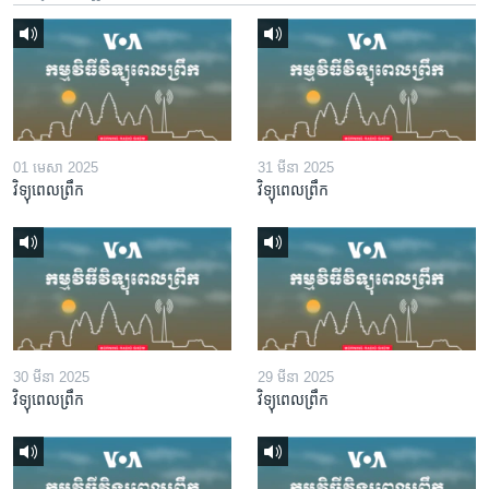
01 មេសា 2025
31 មីនា 2025
វិទ្យុពេលព្រឹក
វិទ្យុពេលព្រឹក
30 មីនា 2025
29 មីនា 2025
វិទ្យុពេលព្រឹក
វិទ្យុពេលព្រឹក