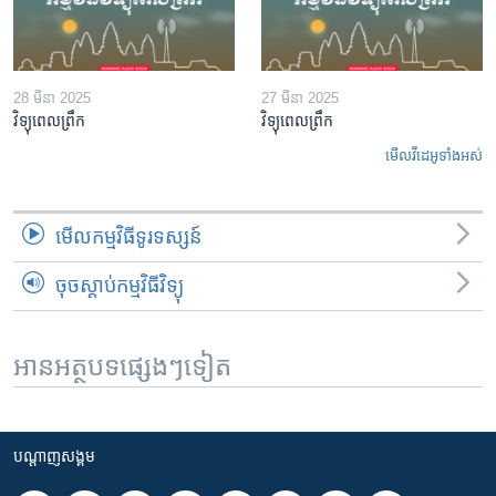
28 មីនា 2025
27 មីនា 2025
វិទ្យុពេលព្រឹក
វិទ្យុពេលព្រឹក
មើល​វីដេអូ​ទាំង​អស់
មើល​កម្មវិធី​ទូរទស្សន៍
ចុចស្តាប់កម្មវិធីវិទ្យុ
អានអត្ថបទផ្សេងៗទៀត
បណ្តាញ​សង្គម