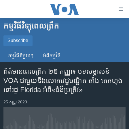
ភ្ជាប់​
ទៅ​
គេហទំព័រ​
កម្មវិធីវិទ្យុពេលព្រឹក
កម្ពុជា
ទាក់ទង
រំលង​
អន្តរជាតិ
Subscribe
និង​
SUBSCRIBE
អាមេរិក
ចូល​
កម្មវិធី​នីមួយៗ
អំពី​កម្មវិធី​
ទៅ​​
ចិន
YouTube Music
ទំព័រ​
ព័ត៌មានពេលព្រឹក ២៥ កញ្ញា៖ បទសម្ភាសន៍
ហេឡូវីអូអេ
ព័ត៌មាន​​
VOA ជាមួយនឹង​លោក​វេជ្ជបណ្ឌិត តាំង តេកហុង
តែ​
កម្ពុជាច្នៃប្រតិដ្ឋ
Spotify
នៅ​រដ្ឋ Florida អំពី«ជំងឺ​ប្រគ្រីវ»
ម្តង
ព្រឹត្តិការណ៍ព័ត៌មាន
រំលង​
ទទួល​​​សេវា​​​ Podcast
25 កញ្ញា 2023
និង​
ទូរទស្សន៍ / វីដេអូ​
ចូល​
វិទ្យុ / ផតខាសថ៍
ទៅ​
ទំព័រ​
កម្មវិធីទាំងអស់