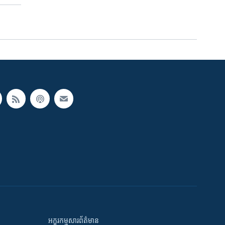
អក្ខរកម្មសារព័ត៌មាន