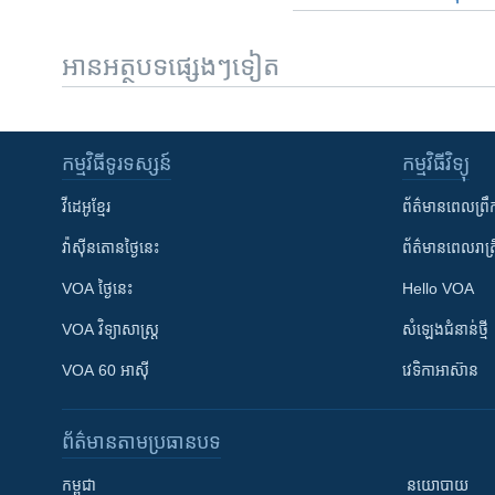
អានអត្ថបទផ្សេងៗទៀត
កម្មវិធី​ទូរទស្សន៍
កម្មវិធី​វិទ្យុ
វីដេអូ​ខ្មែរ
ព័ត៌មាន​ពេល​ព្រឹ
វ៉ាស៊ីនតោន​ថ្ងៃ​នេះ
ព័ត៌មាន​​ពេល​រាត្រ
VOA ថ្ងៃនេះ
Hello VOA
VOA ​វិទ្យាសាស្ត្រ
សំឡេង​ជំនាន់​ថ្មី
VOA 60 អាស៊ី
វេទិកា​អាស៊ាន
ព័ត៌មាន​តាមប្រធានបទ​
កម្ពុជា
នយោបាយ