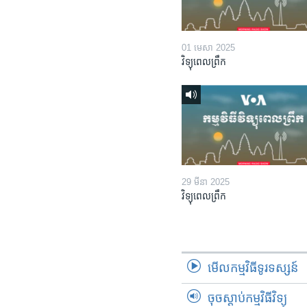
01 មេសា 2025
វិទ្យុពេលព្រឹក
29 មីនា 2025
វិទ្យុពេលព្រឹក
មើល​កម្មវិធី​ទូរទស្សន៍
ចុចស្តាប់កម្មវិធីវិទ្យុ