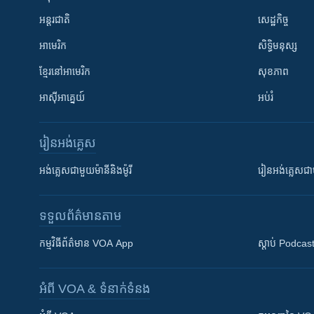
អន្តរជាតិ
សេដ្ឋកិច្ច
អាមេរិក
សិទ្ធិមនុស្ស
ខ្មែរ​នៅអាមេរិក
សុខភាព
អាស៊ីអាគ្នេយ៍
អប់រំ
រៀន​​អង់គ្លេស
អង់គ្លេស​ជាមួយ​ម៉ានី​និង​ម៉ូរី
រៀន​​​​​​អង់គ្លេ
ទទួល​ព័ត៌មាន​តាម
កម្មវិធី​ព័ត៌មាន VOA App
ស្តាប់ Podcas
អំពី​ VOA & ទំនាក់ទំនង