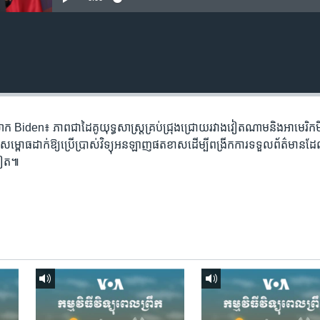
ោក Biden៖ ភាពជា​ដៃគូ​យុទ្ធសាស្ត្រ​គ្រប់​ជ្រុងជ្រោយ​រវាង​វៀតណាម​និង​​​​​អាមេរិក​ម
ស្រ្តី​សម្ពោធ​ដាក់​ឱ្យ​ប្រើ​ប្រាស់​វិទ្យុ​អនឡាញ​​ផតខាស​ដើម្បីពង្រីក​ការទទួល​ព័ត៌មាន​ដែល​
​ទៀត៕