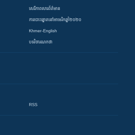
សេរីភាពសារព័ត៌មាន
ការបោះឆ្នោតនៅអាមេរិកឆ្នាំ២០២០
Khmer-English
បទវិចារណកថា
RSS