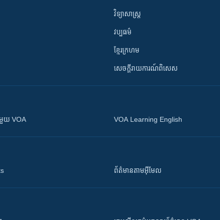
វិទ្យាសាស្រ្ត
វប្បធម៌
ខ្មែរក្រហម
សេចក្តីរាយការណ៍ពិសេស
ស​​ជាមួយ VOA
VOA Learning English
ts
ព័ត៌មាន​តាម​អ៊ីមែល