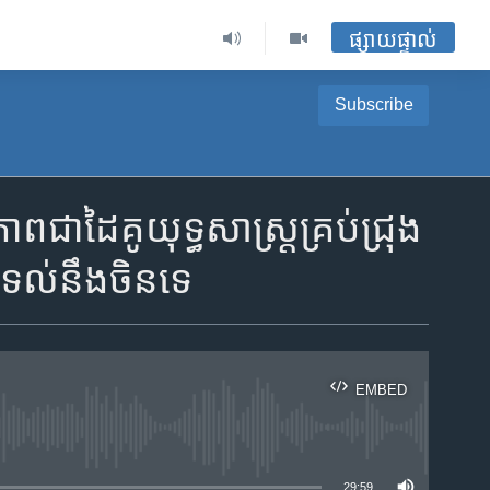
ផ្សាយផ្ទាល់
Subscribe
ដៃគូ​យុទ្ធសាស្ត្រ​គ្រប់​ជ្រុង
ទល់នឹង​​​ចិន​ទេ
EMBED
ble
29:59