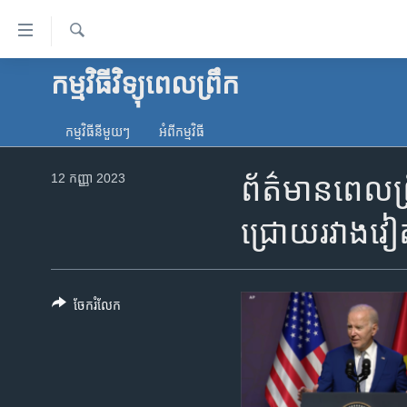
ភ្ជាប់​
ទៅ​
គេហទំព័រ​
ស្វែង​
កម្មវិធីវិទ្យុពេលព្រឹក
កម្ពុជា
រក
ទាក់ទង
អន្តរជាតិ
រំលង​
កម្មវិធី​នីមួយៗ
អំពី​កម្មវិធី​
និង​
អាមេរិក
ចូល​
12 កញ្ញា 2023
ព័ត៌មានពេលព្រ
ចិន
ទៅ​​
ទំព័រ​
ហេឡូវីអូអេ
ជ្រោយ​រវាង​វៀត
ព័ត៌មាន​​
កម្ពុជាច្នៃប្រតិដ្ឋ
តែ​
ម្តង
ព្រឹត្តិការណ៍ព័ត៌មាន
រំលង​
ចែករំលែក
ទូរទស្សន៍ / វីដេអូ​
និង​
ចូល​
វិទ្យុ / ផតខាសថ៍
ទៅ​
កម្មវិធីទាំងអស់
ទំព័រ​