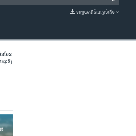
ទាញ​យក​ពី​តំណភ្ជាប់​ដើម
EMBED
ិន​មែន​
គួរ​ឱ្យ​