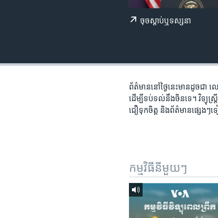
រចនា
សម្ព័ន្ធ​
ចុច​​ស្តាប់​ឬ​ទស្សនា
រំលង​
និង​
ចូល​
ទៅ​
កាន់​
ទំព័រ​
ព័ត៌មាន​នៅ​ថ្ងៃ​នេះ​មាន​ដូចជា ​ល
ស្វែង​
ដើម្បី​ទប់ទល់​នឹង​​​ចិន​ទេ។ វិទ្យុ​
រក
ជឿទុកចិត្ត និង​ព័ត៌មាន​ផ្សេងៗ
កម្មវិធី​នីមួយៗ