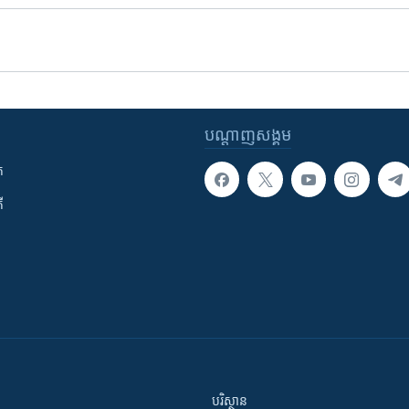
បណ្តាញ​សង្គម
ក
ី
បរិស្ថាន