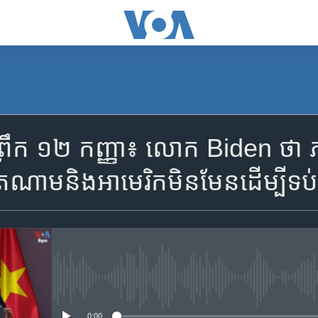
SUBSCRIBE
ឹក ១២ កញ្ញា៖ លោក Biden ថា ភាពជា​
Apple Podcasts
ណាម​និង​​​​​អាមេរិក​មិនមែន​ដើម្បី​ទប់
YouTube Music
Spotify
No media source currently availa
ទទួល​​​សេវា​​​ Podcast
0:00