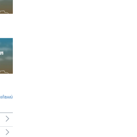
ូ​ទាំង​អស់