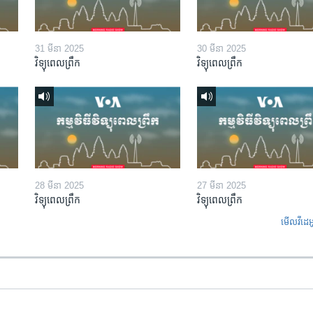
31 មីនា 2025
30 មីនា 2025
វិទ្យុពេលព្រឹក
វិទ្យុពេលព្រឹក
28 មីនា 2025
27 មីនា 2025
វិទ្យុពេលព្រឹក
វិទ្យុពេលព្រឹក
មើល​វីដេអ