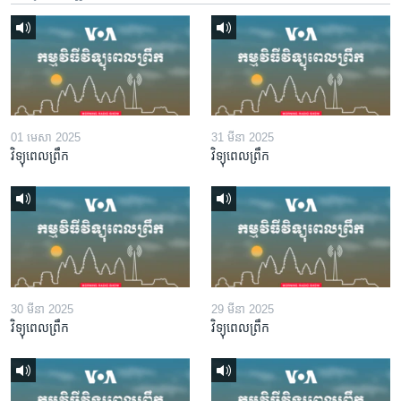
01 មេសា 2025
31 មីនា 2025
វិទ្យុពេលព្រឹក
វិទ្យុពេលព្រឹក
30 មីនា 2025
29 មីនា 2025
វិទ្យុពេលព្រឹក
វិទ្យុពេលព្រឹក