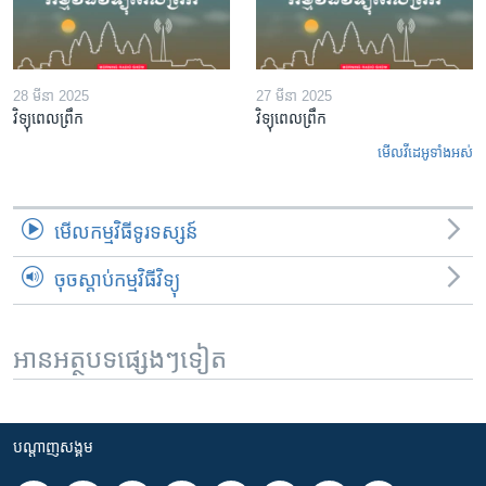
28 មីនា 2025
27 មីនា 2025
វិទ្យុពេលព្រឹក
វិទ្យុពេលព្រឹក
មើល​វីដេអូ​ទាំង​អស់
មើល​កម្មវិធី​ទូរទស្សន៍
ចុចស្តាប់កម្មវិធីវិទ្យុ
អានអត្ថបទផ្សេងៗទៀត
បណ្តាញ​សង្គម