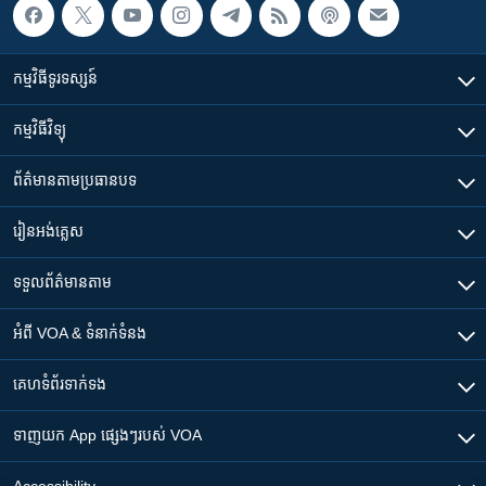
កម្មវិធី​ទូរទស្សន៍
កម្មវិធី​វិទ្យុ
ព័ត៌មាន​តាមប្រធានបទ​
រៀន​​អង់គ្លេស
ទទួល​ព័ត៌មាន​តាម
អំពី​ VOA & ទំនាក់ទំនង
គេហទំព័រ​​ទាក់ទង
ទាញយក​ App ផ្សេងៗ​របស់​ VOA
Accessibility