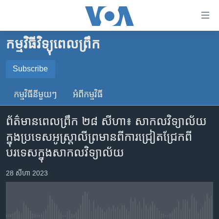
ភ្ជាប់​
ទៅ​
គេហទំព័រ​
កម្មវិធីវិទ្យុពេលព្រឹក
កម្ពុជា
ទាក់ទង
រំលង​
អន្តរជាតិ
Subscribe
និង​
SUBSCRIBE
អាមេរិក
ចូល​
កម្មវិធី​នីមួយៗ
អំពី​កម្មវិធី​
ទៅ​​
ចិន
YouTube Music
ទំព័រ​
ព័ត៌មាន​ពេលព្រឹក​ ២៨ សីហា៖ សាកលវិទ្យាល័យ​​​​
ហេឡូវីអូអេ
ព័ត៌មាន​​
ក្នុង​ប្រទេស​អូស្រ្តាលី​ព្រមាន​ពី​ការ​ជ្រៀតជ្រែក​ពី​
តែ​
កម្ពុជាច្នៃប្រតិដ្ឋ
Spotify
បរទេស​​ក្នុង​សាកលវិទ្យាល័យ
ម្តង
ព្រឹត្តិការណ៍ព័ត៌មាន
រំលង​
ទទួល​​​សេវា​​​ Podcast
28 សីហា 2023
និង​
ទូរទស្សន៍ / វីដេអូ​
ចូល​
វិទ្យុ / ផតខាសថ៍
ទៅ​
ទំព័រ​
កម្មវិធីទាំងអស់