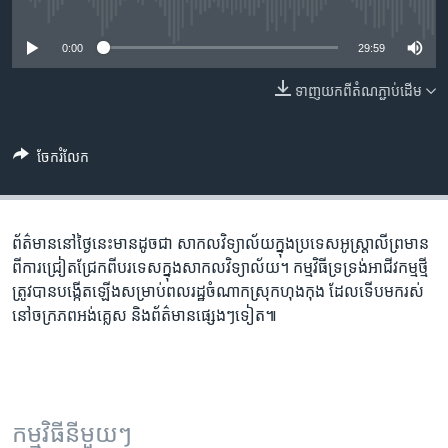
រចនា
No media source currently available
សម្ព័ន្ធ​
Khmer English
0:00
29:59
រំលង​
និង​
បណ្តាញ​សង្គម
ទាញ​យក​ពី​តំណភ្ជាប់​ដើម
ចូល​
ទៅ​
កាន់​
ចែករំលែក
ទំព័រ​
ភាសា
ស្វែង​
រក
ព័ត៌មាន​នៅ​ថ្ងៃ​នេះ​មាន​ដូចជា ​សាកលវិទ្យាល័យ​​​​ក្នុង​ប្រទេស​អូស្រ្តាលី​ព្រមាន​
ពី​ការ​ជ្រៀតជ្រែក​ពី​បរទេស​​ក្នុង​សាកលវិទ្យាល័យ។ កម្មវិធី​ទ្រទ្រង់​អាជីវកម្ម​​ថ្មី​
ត្រូវ​បាន​បង្កើត​ឡើង​សម្រាប់​​ពលរដ្ឋ​ចំណាក​ស្រុក​ហុងកុង​​ ​ដែល​ទើប​មក​រស់​​
នៅ​​ចក្រភព​អង់គ្លេស និង​ព័ត៌មាន​ផ្សេងៗ​ទៀត៕
កម្មវិធី​នីមួយៗ