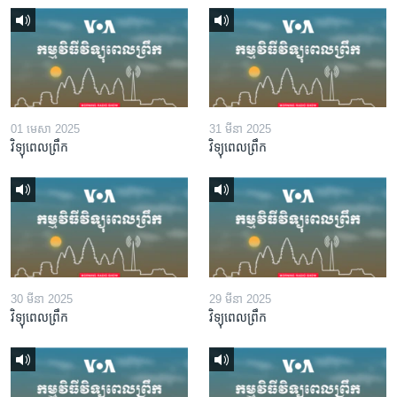
01 មេសា 2025
31 មីនា 2025
វិទ្យុពេលព្រឹក
វិទ្យុពេលព្រឹក
30 មីនា 2025
29 មីនា 2025
វិទ្យុពេលព្រឹក
វិទ្យុពេលព្រឹក