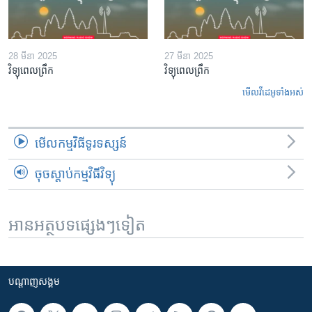
28 មីនា 2025
27 មីនា 2025
វិទ្យុពេលព្រឹក
វិទ្យុពេលព្រឹក
មើល​វីដេអូ​ទាំង​អស់
មើល​កម្មវិធី​ទូរទស្សន៍
ចុចស្តាប់កម្មវិធីវិទ្យុ
អានអត្ថបទផ្សេងៗទៀត
បណ្តាញ​សង្គម