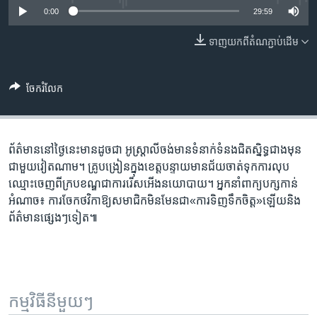
រចនា
0:00
29:59
សម្ព័ន្ធ​
Khmer English
រំលង​
ទាញ​យក​ពី​តំណភ្ជាប់​ដើម
និង​
បណ្តាញ​សង្គម
ចូល​
ទៅ​
ចែករំលែក
កាន់​
ទំព័រ​
ភាសា
ស្វែង​
ព័ត៌មាន​នៅ​ថ្ងៃ​នេះ​មាន​ដូចជា អូស្ត្រាលី​ចង់​មាន​ទំនាក់ទំនង​ជិតស្និទ្ធ​ជាង​មុន​
រក
ជាមួយ​វៀតណាម។ គ្រូ​បង្រៀន​ក្នុង​ខេត្ត​បន្ទាយ​មាន​ជ័យ​ចាត់​ទុក​ការ​លុប​
ឈ្មោះ​​ចេញ​ពី​ក្រប​ខណ្ឌ​ជា​ការ​រើស​អើង​នយោបាយ។ អ្នកនាំ​ពាក្យ​បក្ស​កាន់​
អំណាច៖ ការ​ចែក​ថវិកា​ឱ្យ​សមាជិក​មិន​មែនជា«ការទិញទឹកចិត្ត»ឡើយនិង
ព័ត៌មានផ្សេងៗទៀត៕
កម្មវិធី​នីមួយៗ