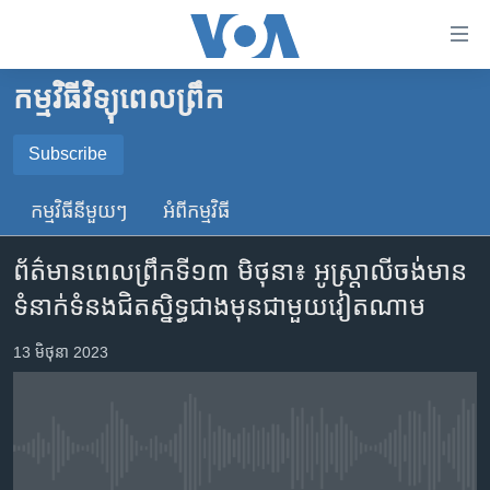
ភ្ជាប់​
ទៅ​
គេហទំព័រ​
កម្មវិធីវិទ្យុពេលព្រឹក
កម្ពុជា
ទាក់ទង
រំលង​
អន្តរជាតិ
Subscribe
និង​
SUBSCRIBE
អាមេរិក
ចូល​
កម្មវិធី​នីមួយៗ
អំពី​កម្មវិធី​
ទៅ​​
ចិន
YouTube Music
ទំព័រ​
ព័ត៌មាន​ពេលព្រឹក​ទី១៣ មិថុនា៖ អូស្ត្រាលី​ចង់​មាន​
ហេឡូវីអូអេ
ព័ត៌មាន​​
ទំនាក់ទំនង​ជិតស្និទ្ធ​ជាង​មុន​ជាមួយ​វៀតណាម
តែ​
កម្ពុជាច្នៃប្រតិដ្ឋ
Spotify
ម្តង
ព្រឹត្តិការណ៍ព័ត៌មាន
13 មិថុនា 2023
រំលង​
ទទួល​​​សេវា​​​ Podcast
និង​
ទូរទស្សន៍ / វីដេអូ​
ចូល​
វិទ្យុ / ផតខាសថ៍
ទៅ​
No media source currently available
ទំព័រ​
កម្មវិធីទាំងអស់