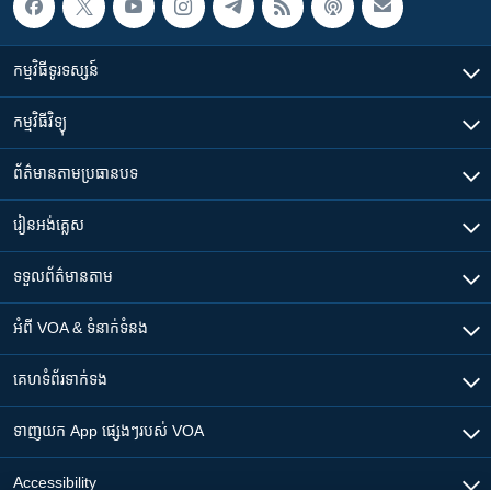
កម្មវិធី​ទូរទស្សន៍
កម្មវិធី​វិទ្យុ
ព័ត៌មាន​តាមប្រធានបទ​
រៀន​​អង់គ្លេស
ទទួល​ព័ត៌មាន​តាម
អំពី​ VOA & ទំនាក់ទំនង
គេហទំព័រ​​ទាក់ទង
ទាញយក​ App ផ្សេងៗ​របស់​ VOA
Accessibility