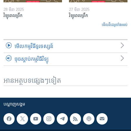
28 មីនា 2025
27 មីនា 2025
វិទ្យុពេលព្រឹក
វិទ្យុពេលព្រឹក
មើល​វីដេអូ​ទាំង​អស់
មើល​កម្មវិធី​ទូរទស្សន៍
ចុចស្តាប់កម្មវិធីវិទ្យុ
អានអត្ថបទផ្សេងៗទៀត
បណ្តាញ​សង្គម