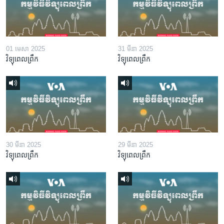
01 មេសា 2025
31 មីនា 2025
វិទ្យុពេលព្រឹក
វិទ្យុពេលព្រឹក
30 មីនា 2025
29 មីនា 2025
វិទ្យុពេលព្រឹក
វិទ្យុពេលព្រឹក