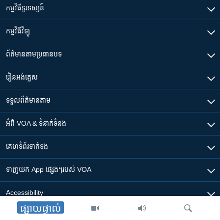
កម្មវិធី​ទូរទស្សន៍
កម្មវិធី​វិទ្យុ
ព័ត៌មាន​តាមប្រធានបទ​
រៀន​​អង់គ្លេស
ទទួល​ព័ត៌មាន​តាម
អំពី​ VOA & ទំនាក់ទំនង
គេហទំព័រ​​ទាក់ទង
ទាញយក​ App ផ្សេងៗ​របស់​ VOA
Accessibility
ផ្សាយផ្ទាល់