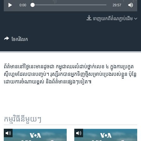
រចនា
0:00
29:57
សម្ព័ន្ធ​
Khmer English
រំលង​
ទាញ​យក​ពី​តំណភ្ជាប់​ដើម
និង​
បណ្តាញ​សង្គម
ចូល​
ទៅ​
ចែករំលែក
កាន់​
ទំព័រ​
ភាសា
ស្វែង​
ព័ត៌មាន​នៅ​ថ្ងៃនេះ​មាន​ដូចជា កម្ពុជា​ឈរ​លំដាប់​ថ្នាក់​លេខ​ ៤​ ក្នុង​ការ​ប្រកួត​
រក
ស៊ីហ្គេម​ដែល​បាន​បញ្ចប់។ រុស្សី​រកបាន​អ្នក​ទិញ​ថ្មី​សម្រាប់​ប្រេង​របស់​ខ្លួន​ ប៉ុន្តែ​
ដោយ​ការចំណាយ​ខ្ពស់ និង​ព័ត៌មាន​ផ្សេងៗទៀត៕
កម្មវិធី​នីមួយៗ