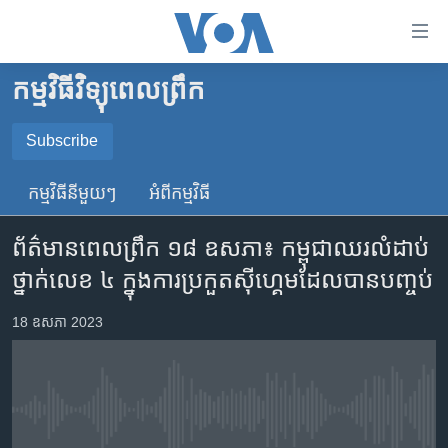
ភ្ជាប់​
ទៅ​
គេហទំព័រ​
កម្មវិធីវិទ្យុពេលព្រឹក
កម្ពុជា
ទាក់ទង
រំលង​
អន្តរជាតិ
Subscribe
និង​
SUBSCRIBE
អាមេរិក
ចូល​
កម្មវិធី​នីមួយៗ
អំពី​កម្មវិធី​
ទៅ​​
ចិន
YouTube Music
ទំព័រ​
ព័ត៌មាន​ពេល​ព្រឹក ១៨ ឧសភា៖ កម្ពុជា​ឈរ​លំដាប់​
ហេឡូវីអូអេ
ព័ត៌មាន​​
ថ្នាក់​លេខ​ ៤​ ក្នុង​ការ​ប្រកួត​ស៊ីហ្គេម​ដែល​បាន​បញ្ចប់
តែ​
កម្ពុជាច្នៃប្រតិដ្ឋ
Spotify
ម្តង
ព្រឹត្តិការណ៍ព័ត៌មាន
18 ឧសភា 2023
រំលង​
ទទួល​​​សេវា​​​ Podcast
និង​
ទូរទស្សន៍ / វីដេអូ​
ចូល​
វិទ្យុ / ផតខាសថ៍
ទៅ​
No media source currently available
ទំព័រ​
កម្មវិធីទាំងអស់