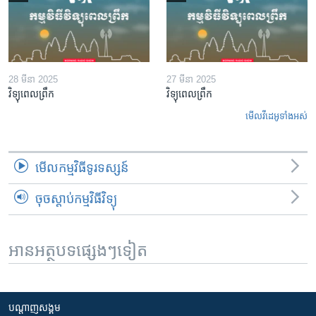
28 មីនា 2025
27 មីនា 2025
វិទ្យុពេលព្រឹក
វិទ្យុពេលព្រឹក
មើល​វីដេអូ​ទាំង​អស់
មើល​កម្មវិធី​ទូរទស្សន៍
ចុចស្តាប់កម្មវិធីវិទ្យុ
អានអត្ថបទផ្សេងៗទៀត
បណ្តាញ​សង្គម