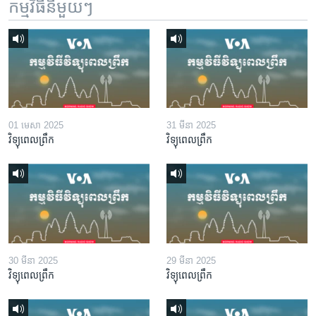
កម្មវិធី​នីមួយៗ
01 មេសា 2025
31 មីនា 2025
វិទ្យុពេលព្រឹក
វិទ្យុពេលព្រឹក
30 មីនា 2025
29 មីនា 2025
វិទ្យុពេលព្រឹក
វិទ្យុពេលព្រឹក