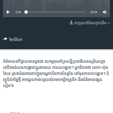
រចនា
No media source currently available
សម្ព័ន្ធ​
Khmer English
0:00
29:59
រំលង​
និង​
បណ្តាញ​សង្គម
ទាញ​យក​ពី​តំណភ្ជាប់​ដើម
ចូល​
ទៅ​
កាន់​
ចែករំលែក
ទំព័រ​
ភាសា
ស្វែង​
រក
ព័ត៌មាន​នៅ​ថ្ងៃនេះ​មាន​ដូចជា សកម្មជន​គាំទ្រ​លទ្ធិ​ប្រជាធិបតេយ្យ​វ័យ​ក្មេង​
នៅ​ថៃ​ចង់​បាន​ការផ្លាស់ប្តូរ​តាមរយៈ​ការបោះឆ្នោត។ អ្នកវិភាគ​ថា លោក ហ៊ុន
សែន ស្រវា​អំណាច​ដាក់​ក្នុង​កណ្តាប់​ដៃ​កាន់តែ​ខ្លាំង នៅ​មុន​ការបោះឆ្នោត។ កុំ
ព្យូទ័រ​កែច្នៃ​ថ្មី អាច​ជួយ​កាត់​បន្ថយ​សំរាម​អេឡិចត្រូនិក និង​ព័ត៌មាន​ផ្សេង
ទៀត៕