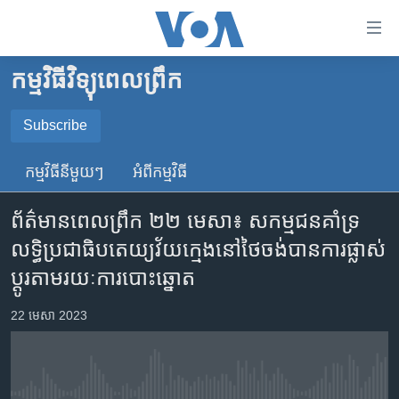
ភ្ជាប់​
ទៅ​
គេហទំព័រ​
កម្មវិធីវិទ្យុពេលព្រឹក
កម្ពុជា
ទាក់ទង
រំលង​
អន្តរជាតិ
Subscribe
និង​
SUBSCRIBE
អាមេរិក
ចូល​
កម្មវិធី​នីមួយៗ
អំពី​កម្មវិធី​
ទៅ​​
ចិន
YouTube Music
ទំព័រ​
ព័ត៌មានពេលព្រឹក ២២ មេសា៖ សកម្មជន​គាំទ្រ​
ហេឡូវីអូអេ
ព័ត៌មាន​​
លទ្ធិ​ប្រជាធិបតេយ្យ​វ័យ​ក្មេង​នៅ​ថៃ​ចង់​បាន​ការផ្លាស់
តែ​
កម្ពុជាច្នៃប្រតិដ្ឋ
Spotify
ប្តូរ​តាមរយៈ​ការបោះឆ្នោត
ម្តង
ព្រឹត្តិការណ៍ព័ត៌មាន
រំលង​
ទទួល​​​សេវា​​​ Podcast
22 មេសា 2023
និង​
ទូរទស្សន៍ / វីដេអូ​
ចូល​
វិទ្យុ / ផតខាសថ៍
ទៅ​
ទំព័រ​
កម្មវិធីទាំងអស់