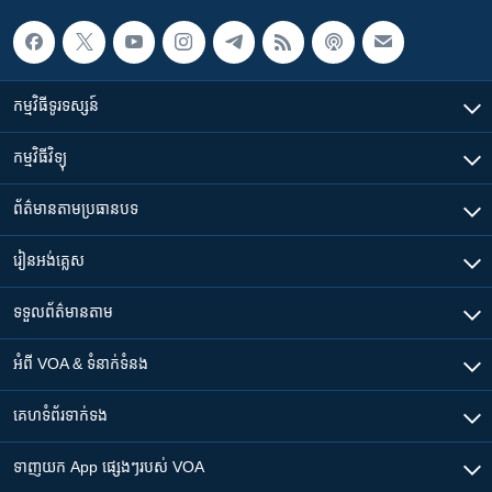
កម្មវិធី​ទូរទស្សន៍
កម្មវិធី​វិទ្យុ
ព័ត៌មាន​តាមប្រធានបទ​
រៀន​​អង់គ្លេស
ទទួល​ព័ត៌មាន​តាម
អំពី​ VOA & ទំនាក់ទំនង
គេហទំព័រ​​ទាក់ទង
ទាញយក​ App ផ្សេងៗ​របស់​ VOA