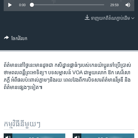
រចនា
0:00
29:59
សម្ព័ន្ធ​
Khmer English
រំលង​
ទាញ​យក​ពី​តំណភ្ជាប់​ដើម
និង​
បណ្តាញ​សង្គម
ចូល​
ទៅ​
ចែករំលែក
កាន់​
ទំព័រ​
ភាសា
ស្វែង​
ព័ត៌មាន​នៅ​ថ្ងៃ​នេះ​មាន​ដូចជា​ កសិដ្ឋាន​ផ្កា​ធំៗ​របស់​កេនយ៉ា​ប្តូរ​ទៅ​ប្រើប្រាស់​
រក
ថាមពល​ពន្លឺ​ព្រះអាទិត្យ។ បទសម្ភាសន៍ VOA ជាមួយ​លោក ឱក សេរីសោ
ភក្ដិ៍​ អំពី​ផល​ប៉ះពាល់​ភ្លាមៗ​និង​រយៈ​ពេល​វែង​ពី​ការ​បិទ​សារព័ត៌មាន​វីអូឌី និង​
ព័ត៌មាន​ផ្សេងៗ​ទៀត៕
កម្មវិធី​នីមួយៗ