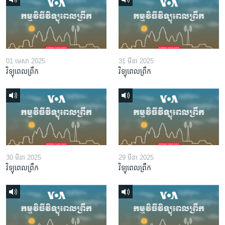
01 មេសា 2025
31 មីនា 2025
វិទ្យុពេលព្រឹក
វិទ្យុពេលព្រឹក
30 មីនា 2025
29 មីនា 2025
វិទ្យុពេលព្រឹក
វិទ្យុពេលព្រឹក