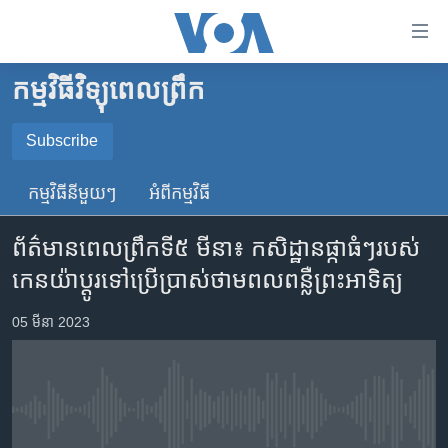
ភ្ជាប់​
ទៅ​
គេហទំព័រ​
កម្មវិធីវិទ្យុពេលព្រឹក
កម្ពុជា
ទាក់ទង
រំលង​
អន្តរជាតិ
Subscribe
និង​
SUBSCRIBE
អាមេរិក
ចូល​
កម្មវិធី​នីមួយៗ
អំពី​កម្មវិធី​
ទៅ​​
ចិន
YouTube Music
ទំព័រ​
ព័ត៌មាន​ពេលព្រឹក​ទី៥ មីនា៖ កសិដ្ឋាន​ផ្កា​ធំៗ​របស់​
ហេឡូវីអូអេ
ព័ត៌មាន​​
កេនយ៉ា​ប្តូរ​ទៅ​ប្រើប្រាស់​ថាមពល​ពន្លឺ​ព្រះអាទិត្យ
តែ​
កម្ពុជាច្នៃប្រតិដ្ឋ
Spotify
ម្តង
ព្រឹត្តិការណ៍ព័ត៌មាន
05 មីនា 2023
រំលង​
ទទួល​​​សេវា​​​ Podcast
និង​
ទូរទស្សន៍ / វីដេអូ​
ចូល​
វិទ្យុ / ផតខាសថ៍
ទៅ​
No media source currently available
ទំព័រ​
កម្មវិធីទាំងអស់