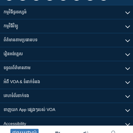
កម្មវិធី​ទូរទស្សន៍
កម្មវិធី​វិទ្យុ
ព័ត៌មាន​តាមប្រធានបទ​
រៀន​​អង់គ្លេស
ទទួល​ព័ត៌មាន​តាម
អំពី​ VOA & ទំនាក់ទំនង
គេហទំព័រ​​ទាក់ទង
ទាញយក​ App ផ្សេងៗ​របស់​ VOA
Accessibility
ផ្សាយផ្ទាល់