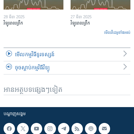
28 មីនា 2025
27 មីនា 2025
វិទ្យុពេលព្រឹក
វិទ្យុពេលព្រឹក
មើល​វីដេអូ​ទាំង​អស់
មើល​កម្មវិធី​ទូរទស្សន៍
ចុចស្តាប់កម្មវិធីវិទ្យុ
អានអត្ថបទផ្សេងៗទៀត
បណ្តាញ​សង្គម