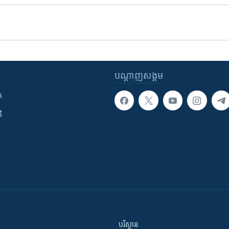
បណ្តាញ​សង្គម
ក
ី
បរិស្ថាន