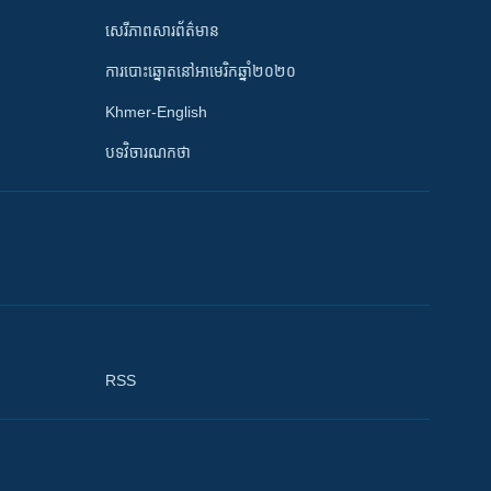
សេរីភាពសារព័ត៌មាន
ការបោះឆ្នោតនៅអាមេរិកឆ្នាំ២០២០
Khmer-English
បទវិចារណកថា
RSS