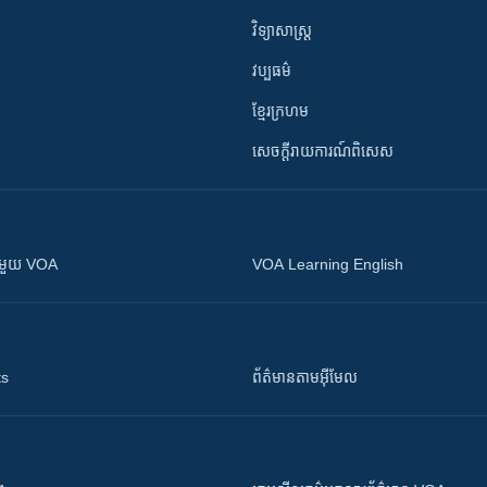
វិទ្យាសាស្រ្ត
វប្បធម៌
ខ្មែរក្រហម
សេចក្តីរាយការណ៍ពិសេស
ស​​ជាមួយ VOA
VOA Learning English
ts
ព័ត៌មាន​តាម​អ៊ីមែល