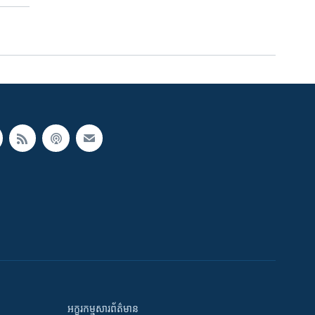
អក្ខរកម្មសារព័ត៌មាន