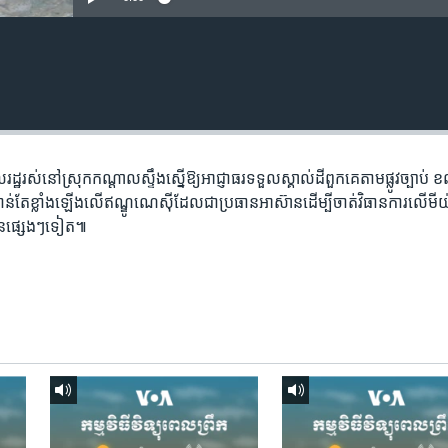
ឋ​រស់​នៅ​ស្រុក​កណ្តាលស្ទឹង​​ស្នើ​ឱ្យ​អាជ្ញាធរ​ទទួល​ស្គាល់​ដី​ពួកគេ​តាម​ផ្លូវ​ច្បាប់ ​ខ
់តែ​ខ្លាំង​ឡើង​លើ​ឥណ្ឌូណេស៊ី​ដែល​ជា​ប្រធាន​អាស៊ាន​ដើម្បី​ចាត់​វិធានការ​លើ​មីយ៉ា
មាន​ផ្សេងៗ​ទៀត៕