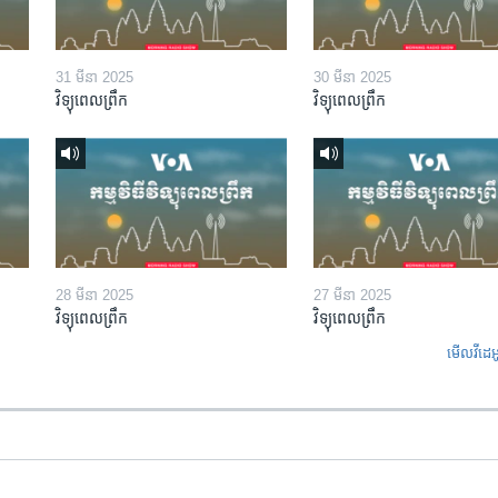
31 មីនា 2025
30 មីនា 2025
វិទ្យុពេលព្រឹក
វិទ្យុពេលព្រឹក
28 មីនា 2025
27 មីនា 2025
វិទ្យុពេលព្រឹក
វិទ្យុពេលព្រឹក
មើល​វីដេអ