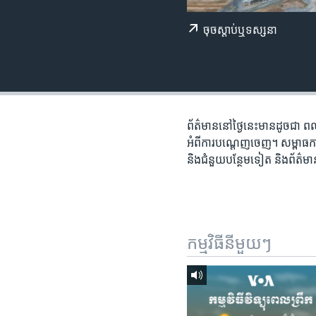
រចនា
សម្ព័ន្ធ​
ចុច​​ស្តាប់​ឬ​ទស្សនា
រំលង​
និង​
ចូល​
ទៅ​
កាន់​
ទំព័រ​
ព័ត៌មាន​នៅ​ថ្ងៃ​នេះ​មាន​ដូចជា ពលរដ្
ស្វែង​
អំពី​ការ​បណ្តេញ​ចេញ។ ​សម្ពាធ​កាន
រក
និង​ជំនួយ​បន្ថែម​ទៀត និង​ព័ត៌
កម្មវិធី​នីមួយៗ