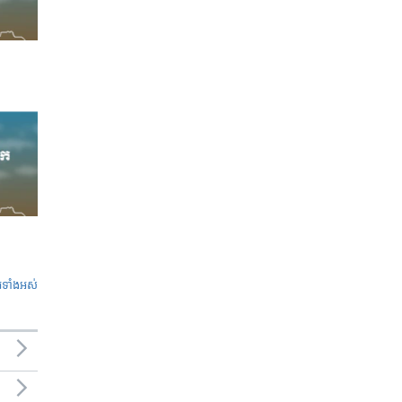
ូ​ទាំង​អស់