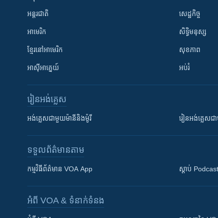
អន្តរជាតិ
សេដ្ឋកិច្ច
អាមេរិក
សិទ្ធិមនុស្ស
ខ្មែរ​នៅអាមេរិក
សុខភាព
អាស៊ីអាគ្នេយ៍
អប់រំ
រៀន​​អង់គ្លេស
អង់គ្លេស​ជាមួយ​ម៉ានី​និង​ម៉ូរី
រៀន​​​​​​អង់គ្លេ
ទទួល​ព័ត៌មាន​តាម
កម្មវិធី​ព័ត៌មាន VOA App
ស្តាប់ Podcas
អំពី​ VOA & ទំនាក់ទំនង