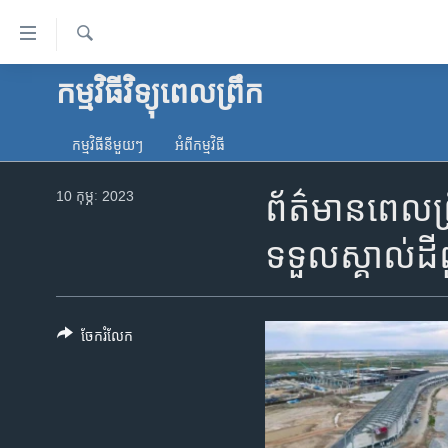
ភ្ជាប់​
ទៅ​
គេហទំព័រ​
ស្វែង​
កម្មវិធីវិទ្យុពេលព្រឹក
កម្ពុជា
រក
ទាក់ទង
អន្តរជាតិ
រំលង​
កម្មវិធី​នីមួយៗ
អំពី​កម្មវិធី​
និង​
អាមេរិក
ចូល​
10 កុម្ភៈ 2023
ព័ត៌មាន​ពេលព្រឹ
ចិន
ទៅ​​
ទំព័រ​
ហេឡូវីអូអេ
ទទួល​ស្គាល់​ដី​ព
ព័ត៌មាន​​
កម្ពុជាច្នៃប្រតិដ្ឋ
តែ​
ម្តង
ព្រឹត្តិការណ៍ព័ត៌មាន
រំលង​
ចែករំលែក
ទូរទស្សន៍ / វីដេអូ​
និង​
ចូល​
វិទ្យុ / ផតខាសថ៍
ទៅ​
កម្មវិធីទាំងអស់
ទំព័រ​