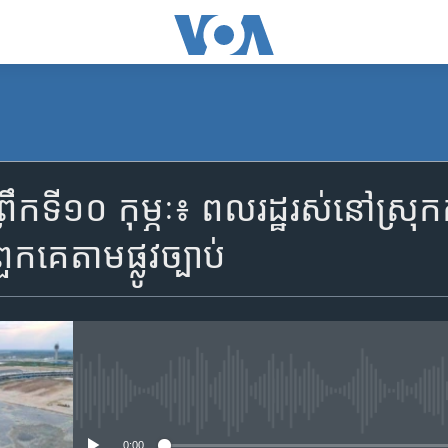
SUBSCRIBE
ក​ទី១០ កុម្ភៈ៖ ពលរដ្ឋ​រស់​នៅ​ស្រុក​កណ
Apple Podcasts
ួកគេ​តាម​ផ្លូវ​ច្បាប់
YouTube Music
Spotify
No media source currently availa
ទទួល​​​សេវា​​​ Podcast
0:00