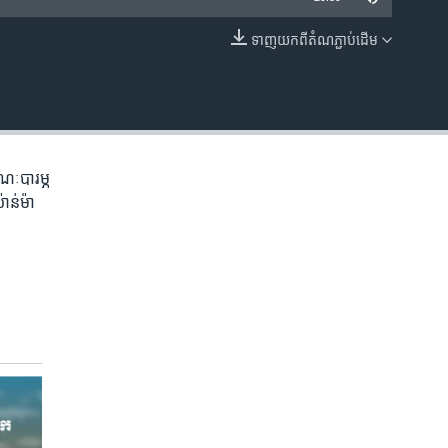
ទាញ​យក​ពី​តំណភ្ជាប់​ដើម
EMBED
ណៈ​បារម្ភ​
ន់ម៉ា ​