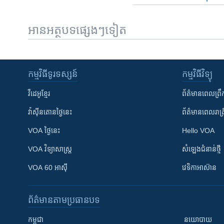
អានអត្ថបទផ្សេងៗទៀត
កម្មវិធី​ទូរទស្សន៍
កម្មវិធី​វិទ្យុ
វីដេអូ​ខ្មែរ
ព័ត៌មាន​ពេល​ព្រឹ
វ៉ាស៊ីនតោន​ថ្ងៃ​នេះ
ព័ត៌មាន​​ពេល​រាត្រ
VOA ថ្ងៃនេះ
Hello VOA
VOA ​វិទ្យាសាស្ត្រ
សំឡេង​ជំនាន់​ថ្មី
VOA 60 អាស៊ី
វេទិកា​អាស៊ាន
ព័ត៌មាន​តាមប្រធានបទ​
កម្ពុជា
នយោបាយ