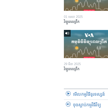
01 មេសា 2025
វិទ្យុពេលព្រឹក
29 មីនា 2025
វិទ្យុពេលព្រឹក
មើល​កម្មវិធី​ទូរទស្សន៍
ចុចស្តាប់កម្មវិធីវិទ្យុ