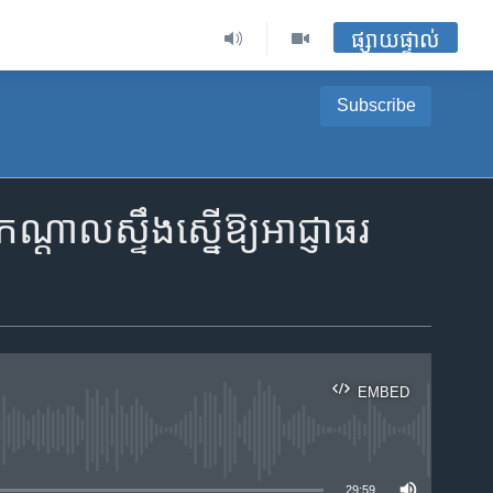
ផ្សាយផ្ទាល់
Subscribe
្តាលស្ទឹង​​ស្នើ​ឱ្យ​អាជ្ញាធរ​
EMBED
ble
29:59