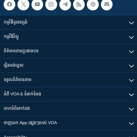
កម្មវិធី​ទូរទស្សន៍
កម្មវិធី​វិទ្យុ
ព័ត៌មាន​តាមប្រធានបទ​
រៀន​​អង់គ្លេស
ទទួល​ព័ត៌មាន​តាម
អំពី​ VOA & ទំនាក់ទំនង
គេហទំព័រ​​ទាក់ទង
ទាញយក​ App ផ្សេងៗ​របស់​ VOA
Accessibility