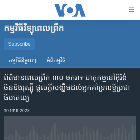
ភ្ជាប់​
ទៅ​
គេហទំព័រ​
កម្មវិធីវិទ្យុពេលព្រឹក
កម្ពុជា
ទាក់ទង
រំលង​
អន្តរជាតិ
Subscribe
និង​
SUBSCRIBE
អាមេរិក
ចូល​
កម្មវិធី​នីមួយៗ
អំពី​កម្មវិធី​
ទៅ​​
ចិន
YouTube Music
ទំព័រ​
ព័ត៌មាន​ពេល​ព្រឹក ៣០ មករា៖ បាតុកម្ម​នៅ​អ៊ីរ៉ង់
ហេឡូវីអូអេ
ព័ត៌មាន​​
ចិន​និង​រុស្ស៊ី ផ្តល់​ក្តី​សង្ឃឹម​ដល់​អ្នក​គាំទ្រ​លទ្ធិប្រជា
តែ​
កម្ពុជាច្នៃប្រតិដ្ឋ
Spotify
ធិបតេយ្យ
ម្តង
ព្រឹត្តិការណ៍ព័ត៌មាន
រំលង​
ទទួល​​​សេវា​​​ Podcast
30 មករា 2023
និង​
ទូរទស្សន៍ / វីដេអូ​
ចូល​
វិទ្យុ / ផតខាសថ៍
ទៅ​
ទំព័រ​
កម្មវិធីទាំងអស់