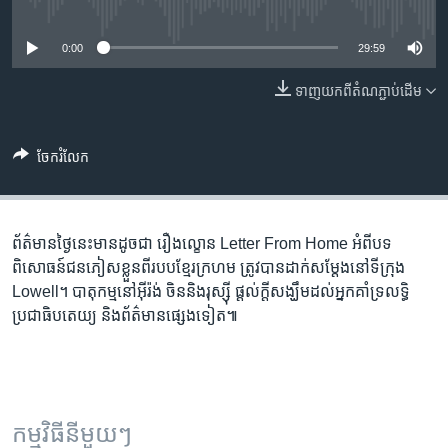
រចនា
No media source currently available
សម្ព័ន្ធ​
Khmer English
0:00
29:59
រំលង​
និង​
បណ្តាញ​សង្គម
ទាញ​យក​ពី​តំណភ្ជាប់​ដើម
ចូល​
ទៅ​
កាន់​
ចែករំលែក
ទំព័រ​
ភាសា
ស្វែង​
រក
ព័ត៌មាន​ថ្ងៃនេះ​មាន​ដូចជា រឿងល្ខោន Letter From Home អំពី​បទ
ពិសោធន៍​​ជនភៀសខ្លួន​ពី​របប​ខ្មែរ​ក្រហម ត្រូវ​បាន​ដាក់​សម្តែង​នៅទីក្រុង
Lowell។ បាតុកម្ម​នៅ​អ៊ីរ៉ង់ ចិន​និង​រុស្ស៊ី ផ្តល់​ក្តី​សង្ឃឹម​ដល់​អ្នក​គាំទ្រ​លទ្ធិ
ប្រជាធិបតេយ្យ និងព័ត៌មាន​ផ្សេងទៀត៕
កម្មវិធី​នីមួយៗ