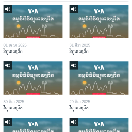
01 មេសា 2025
31 មីនា 2025
វិទ្យុពេលព្រឹក
វិទ្យុពេលព្រឹក
30 មីនា 2025
29 មីនា 2025
វិទ្យុពេលព្រឹក
វិទ្យុពេលព្រឹក