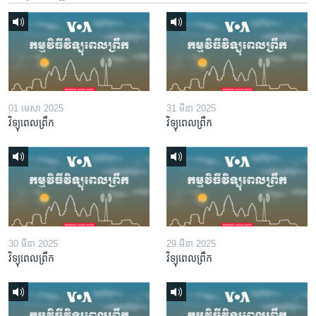
01 មេសា 2025
31 មីនា 2025
វិទ្យុពេលព្រឹក
វិទ្យុពេលព្រឹក
30 មីនា 2025
29 មីនា 2025
វិទ្យុពេលព្រឹក
វិទ្យុពេលព្រឹក