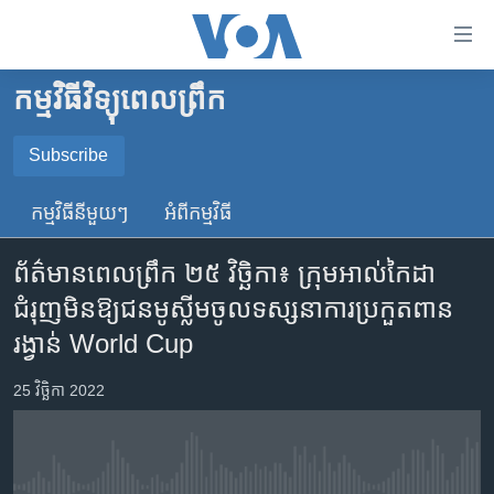
ភ្ជាប់​
ទៅ​
គេហទំព័រ​
កម្មវិធីវិទ្យុពេលព្រឹក
កម្ពុជា
ទាក់ទង
រំលង​
អន្តរជាតិ
Subscribe
និង​
SUBSCRIBE
អាមេរិក
ចូល​
កម្មវិធី​នីមួយៗ
អំពី​កម្មវិធី​
ទៅ​​
ចិន
YouTube Music
ទំព័រ​
ព័ត៌មានពេលព្រឹក ២៥ វិច្ឆិកា៖ ក្រុម​អាល់កៃដា​
ហេឡូវីអូអេ
ព័ត៌មាន​​
ជំរុញ​មិន​ឱ្យ​ជន​មូស្លីម​ចូល​ទស្សនា​ការ​ប្រកួត​ពាន​
តែ​
កម្ពុជាច្នៃប្រតិដ្ឋ
Spotify
រង្វាន់ ​World Cup
ម្តង
ព្រឹត្តិការណ៍ព័ត៌មាន
រំលង​
ទទួល​​​សេវា​​​ Podcast
25 វិច្ឆិកា 2022
និង​
ទូរទស្សន៍ / វីដេអូ​
ចូល​
វិទ្យុ / ផតខាសថ៍
ទៅ​
ទំព័រ​
កម្មវិធីទាំងអស់