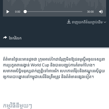
រចនា
No media source currently available
សម្ព័ន្ធ​
Khmer English
0:00
30:00
រំលង​
និង​
បណ្តាញ​សង្គម
ទាញ​យក​ពី​តំណភ្ជាប់​ដើម
ចូល​
ទៅ​
កាន់​
ចែករំលែក
ទំព័រ​
ភាសា
ស្វែង​
រក
ព័ត៌មាន​ថ្ងៃនេះ​មាន​ដូចជា ក្រុម​អាល់កៃដា​ជំរុញ​មិន​ឱ្យ​ជន​មូស្លីម​ចូល​ទស្សនា​
ការ​ប្រកួត​ពាន​រង្វាន់ ​World Cup ​និង​បាន​បញ្ឈប់​ការ​គំរាមកំហែង។
សមាគម​សិទ្ធិមនុស្ស​ដាក់​ញត្តិ​ទៅ​អាមេរិក សហភាពអឺរ៉ុប​និង​ឥណ្ឌូនេស៊ី​ជួយ​
ឲ្យ​ការបោះឆ្នោត​នៅ​កម្ពុជា​សេរី​និង​ត្រឹមត្រូវ និង​ព័ត៌មាន​ផ្សេង​ទៀត។
កម្មវិធី​នីមួយៗ