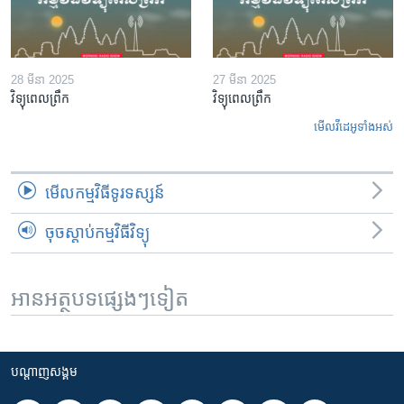
28 មីនា 2025
27 មីនា 2025
វិទ្យុពេលព្រឹក
វិទ្យុពេលព្រឹក
មើល​វីដេអូ​ទាំង​អស់
មើល​កម្មវិធី​ទូរទស្សន៍
ចុចស្តាប់កម្មវិធីវិទ្យុ
អានអត្ថបទផ្សេងៗទៀត
បណ្តាញ​សង្គម