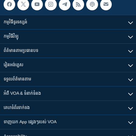
កម្មវិធី​ទូរទស្សន៍
កម្មវិធី​វិទ្យុ
ព័ត៌មាន​តាមប្រធានបទ​
រៀន​​អង់គ្លេស
ទទួល​ព័ត៌មាន​តាម
អំពី​ VOA & ទំនាក់ទំនង
គេហទំព័រ​​ទាក់ទង
ទាញយក​ App ផ្សេងៗ​របស់​ VOA
Accessibility