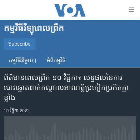
ភ្ជាប់​
ទៅ​
គេហទំព័រ​
កម្មវិធីវិទ្យុពេលព្រឹក
កម្ពុជា
ទាក់ទង
រំលង​
អន្តរជាតិ
Subscribe
និង​
SUBSCRIBE
អាមេរិក
ចូល​
កម្មវិធី​នីមួយៗ
អំពី​កម្មវិធី​
ទៅ​​
ចិន
YouTube Music
ទំព័រ​
ព័ត៌មានពេលព្រឹក ១០ វិច្ឆិកា៖ លទ្ធផល​នៃ​ការ
ហេឡូវីអូអេ
ព័ត៌មាន​​
បោះឆ្នោត​ពាក់កណ្តាល​អាណត្តិ​ប្រកៀក​ប្រកិត​គ្នា
តែ​
កម្ពុជាច្នៃប្រតិដ្ឋ
Spotify
ខ្លាំង
ម្តង
ព្រឹត្តិការណ៍ព័ត៌មាន
រំលង​
ទទួល​​​សេវា​​​ Podcast
10 វិច្ឆិកា 2022
និង​
ទូរទស្សន៍ / វីដេអូ​
ចូល​
វិទ្យុ / ផតខាសថ៍
ទៅ​
ទំព័រ​
កម្មវិធីទាំងអស់