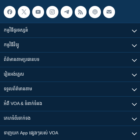
កម្មវិធី​ទូរទស្សន៍
កម្មវិធី​វិទ្យុ
ព័ត៌មាន​តាមប្រធានបទ​
រៀន​​អង់គ្លេស
ទទួល​ព័ត៌មាន​តាម
អំពី​ VOA & ទំនាក់ទំនង
គេហទំព័រ​​ទាក់ទង
ទាញយក​ App ផ្សេងៗ​របស់​ VOA