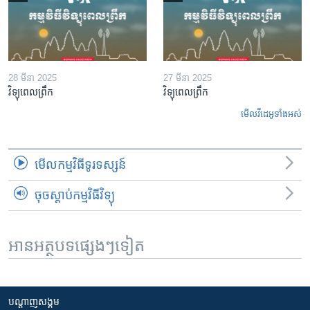
28 មីនា 2025
27 មីនា 2025
វិទ្យុពេលព្រឹក
វិទ្យុពេលព្រឹក
មើល​វីដេអូ​ទាំង​អស់
មើល​កម្មវិធី​ទូរទស្សន៍
ចុចស្តាប់កម្មវិធីវិទ្យុ
អានអត្ថបទផ្សេងៗទៀត
បណ្តាញ​សង្គម