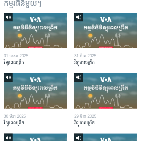
កម្មវិធី​នីមួយៗ
01 មេសា 2025
31 មីនា 2025
វិទ្យុពេលព្រឹក
វិទ្យុពេលព្រឹក
30 មីនា 2025
29 មីនា 2025
វិទ្យុពេលព្រឹក
វិទ្យុពេលព្រឹក