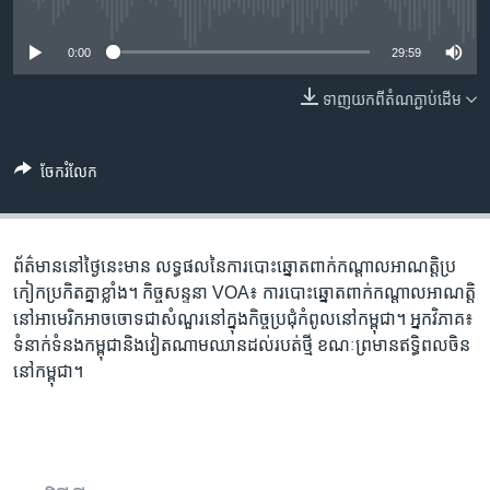
រចនា
No media source currently available
សម្ព័ន្ធ​
Khmer English
0:00
29:59
រំលង​
និង​
បណ្តាញ​សង្គម
ទាញ​យក​ពី​តំណភ្ជាប់​ដើម
ចូល​
ទៅ​
កាន់​
ចែករំលែក
ទំព័រ​
ភាសា
ស្វែង​
រក
ព័ត៌មាននៅថ្ងៃនេះ​មាន លទ្ធផល​នៃ​ការបោះឆ្នោត​ពាក់កណ្តាល​អាណត្តិ​ប្រ
កៀក​ប្រកិត​គ្នាខ្លាំង។ កិច្ចសន្ទនា VOA៖ ការបោះឆ្នោត​ពាក់កណ្តាល​អាណត្តិ​
នៅ​អាមេរិក​អាច​ចោទ​ជា​សំណួរ​នៅក្នុង​កិច្ចប្រជុំ​កំពូល​នៅ​កម្ពុជា។ អ្នកវិភាគ៖
ទំនាក់​ទំនង​កម្ពុជា​និង​វៀតណាម​ឈាន​ដល់​របត់​ថ្មី ខណៈ​ព្រមាន​ឥទ្ធិពល​ចិន​
នៅ​កម្ពុជា។