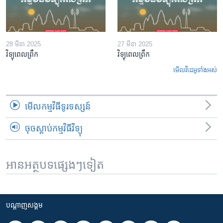
28 មីនា 2025
27 មីនា 2025
វិទ្យុពេលព្រឹក
វិទ្យុពេលព្រឹក
មើល​វីដេអូ​ទាំង​អស់
មើល​កម្មវិធី​ទូរទស្សន៍
ចុចស្តាប់កម្មវិធីវិទ្យុ
អានអត្ថបទផ្សេងៗទៀត
បណ្តាញ​សង្គម