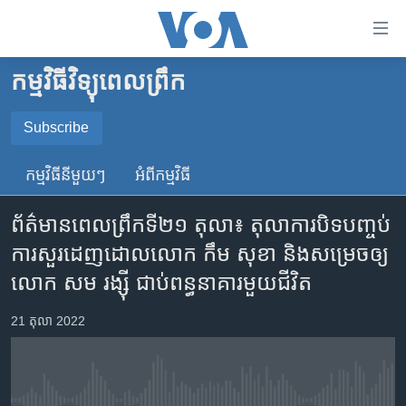
ភ្ជាប់​
ទៅ​
គេហទំព័រ​
កម្មវិធីវិទ្យុពេលព្រឹក
កម្ពុជា
ទាក់ទង
រំលង​
អន្តរជាតិ
Subscribe
និង​
SUBSCRIBE
អាមេរិក
ចូល​
កម្មវិធី​នីមួយៗ
អំពី​កម្មវិធី​
ទៅ​​
ចិន
YouTube Music
ទំព័រ​
ព័ត៌មាន​ពេលព្រឹក​ទី២១ តុលា៖ តុលាការ​បិទ​បញ្ចប់​
ហេឡូវីអូអេ
ព័ត៌មាន​​
ការ​សួរដេញ​ដោល​លោក កឹម សុខា និង​សម្រេច​ឲ្យ​
តែ​
កម្ពុជាច្នៃប្រតិដ្ឋ
Spotify
លោក​ សម រង្ស៊ី​ ជាប់​ពន្ធនាគារ​មួយ​ជីវិត
ម្តង
ព្រឹត្តិការណ៍ព័ត៌មាន
រំលង​
ទទួល​​​សេវា​​​ Podcast
21 តុលា 2022
និង​
ទូរទស្សន៍ / វីដេអូ​
ចូល​
វិទ្យុ / ផតខាសថ៍
ទៅ​
ទំព័រ​
កម្មវិធីទាំងអស់