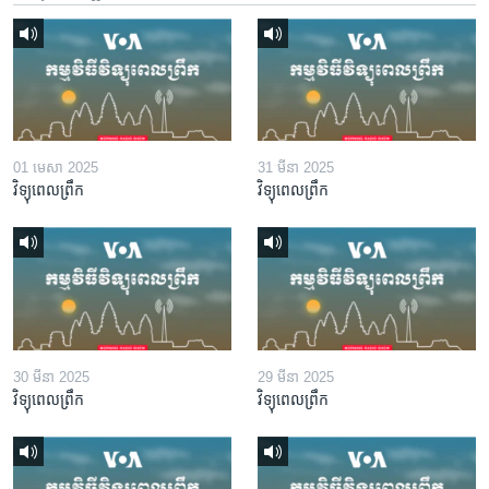
01 មេសា 2025
31 មីនា 2025
វិទ្យុពេលព្រឹក
វិទ្យុពេលព្រឹក
30 មីនា 2025
29 មីនា 2025
វិទ្យុពេលព្រឹក
វិទ្យុពេលព្រឹក