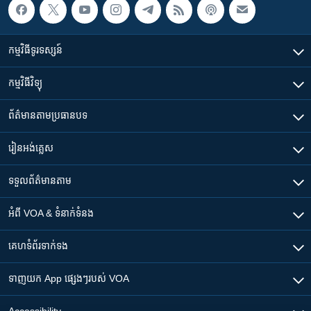
កម្មវិធី​ទូរទស្សន៍
កម្មវិធី​វិទ្យុ
ព័ត៌មាន​តាមប្រធានបទ​
រៀន​​អង់គ្លេស
ទទួល​ព័ត៌មាន​តាម
អំពី​ VOA & ទំនាក់ទំនង
គេហទំព័រ​​ទាក់ទង
ទាញយក​ App ផ្សេងៗ​របស់​ VOA
Accessibility