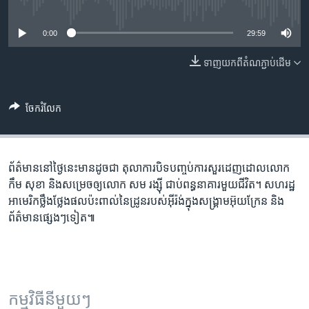
រចនា
No media source currently available
សម្ព័ន្ធ​
Khmer English
0:00
29:59
រំលង​
និង​
បណ្តាញ​សង្គម
ទាញ​យក​ពី​តំណភ្ជាប់​ដើម
ចូល​
ទៅ​
កាន់​
ចែករំលែក
ទំព័រ​
ភាសា
ស្វែង​
រក
ព័ត៌មាន​នៅ​ថ្ងៃ​នេះ​មាន​ដូចជា​ តុលាការ​បិទ​បញ្ចប់​ការ​សួរដេញ​ដោល​លោក
កឹម សុខា និង​សម្រេច​ឲ្យ​លោក​ សម រង្ស៊ី​ ជាប់​ពន្ធនាគារ​មួយ​ជីវិត។ សហរដ្ឋ​
អាមេរិក​ថ្លឹងថ្លែង​ផល​ប៉ះពាល់​​​នៃ​​ដ្រូន​របស់​អ៊ីរ៉ង់​ក្នុង​សង្គ្រាម​អ៊ុយក្រែន ​និង​
ព័ត៌មាន​ផ្សេងៗ​ទៀត៕
កម្មវិធី​នីមួយៗ