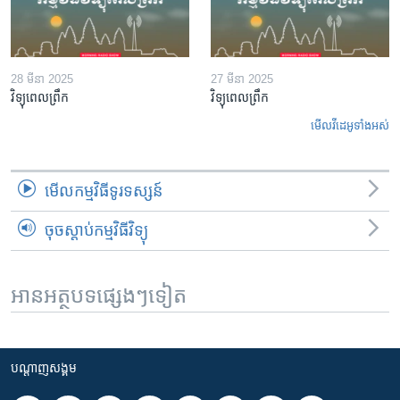
28 មីនា 2025
27 មីនា 2025
វិទ្យុពេលព្រឹក
វិទ្យុពេលព្រឹក
មើល​វីដេអូ​ទាំង​អស់
មើល​កម្មវិធី​ទូរទស្សន៍
ចុចស្តាប់កម្មវិធីវិទ្យុ
អានអត្ថបទផ្សេងៗទៀត
បណ្តាញ​សង្គម