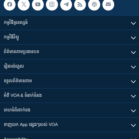
កម្មវិធី​ទូរទស្សន៍
កម្មវិធី​វិទ្យុ
ព័ត៌មាន​តាមប្រធានបទ​
រៀន​​អង់គ្លេស
ទទួល​ព័ត៌មាន​តាម
អំពី​ VOA & ទំនាក់ទំនង
គេហទំព័រ​​ទាក់ទង
ទាញយក​ App ផ្សេងៗ​របស់​ VOA
Accessibility