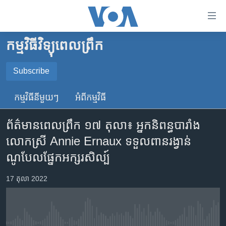
ភ្ជាប់​
ទៅ​
គេហទំព័រ​
កម្មវិធីវិទ្យុពេលព្រឹក
កម្ពុជា
ទាក់ទង
រំលង​
អន្តរជាតិ
Subscribe
និង​
SUBSCRIBE
អាមេរិក
ចូល​
កម្មវិធី​នីមួយៗ
អំពី​កម្មវិធី​
ទៅ​​
ចិន
YouTube Music
ទំព័រ​
ព័ត៌មាន​ពេល​ព្រឹក ១៧ តុលា៖ អ្នក​និពន្ធ​បារាំង​
ហេឡូវីអូអេ
ព័ត៌មាន​​
លោកស្រី Annie Ernaux ទទួល​ពាន​រង្វាន់​
តែ​
កម្ពុជាច្នៃប្រតិដ្ឋ
Spotify
ណូបែល​ផ្នែក​អក្សរសិល្ប៍
ម្តង
ព្រឹត្តិការណ៍ព័ត៌មាន
រំលង​
ទទួល​​​សេវា​​​ Podcast
17 តុលា 2022
និង​
ទូរទស្សន៍ / វីដេអូ​
ចូល​
វិទ្យុ / ផតខាសថ៍
ទៅ​
ទំព័រ​
កម្មវិធីទាំងអស់