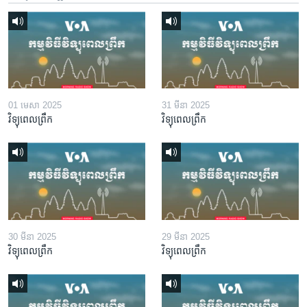
01 មេសា 2025
31 មីនា 2025
វិទ្យុពេលព្រឹក
វិទ្យុពេលព្រឹក
30 មីនា 2025
29 មីនា 2025
វិទ្យុពេលព្រឹក
វិទ្យុពេលព្រឹក