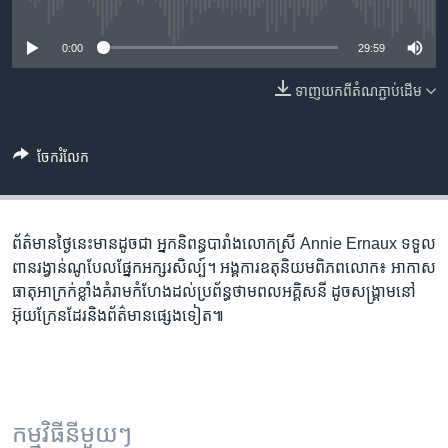
រចនា
No media source currently available
សម្ព័ន្ធ​
Khmer English
0:00
29:59
រំលង​
និង​
បណ្តាញ​សង្គម
ទាញ​យក​ពី​តំណភ្ជាប់​ដើម
ចូល​
ទៅ​
កាន់​
ចែករំលែក
ទំព័រ​
ភាសា
ស្វែង​
រក
ព័ត៌មាន​ថ្ងៃនេះ​មាន​ដូចជា អ្នក​និពន្ធ​បារាំង​លោកស្រី Annie Ernaux ទទួល​
ពាន​រង្វាន់​ណូបែល​ផ្នែក​អក្សរសិល្ប៍។ អង្គការ​ឧតុនិយម​ពិភពលោក៖ អាកាស
ធាតុ​​អាក្រក់ខ្លាំង​គំរាមកំហែងដល់​ប្រព័ន្ធ​​​​ថាមពល​អគ្គិសនី ដូច​សង្គ្រាម​​នៅ​
អ៊ុយក្រែន​ដែរនិងព័ត៌មានផ្សេង​ទៀត៕
កម្មវិធី​នីមួយៗ