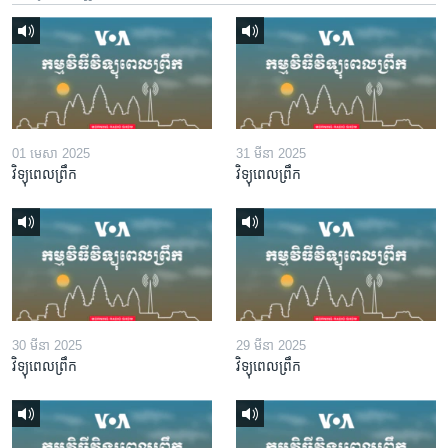
01 មេសា 2025
31 មីនា 2025
វិទ្យុពេលព្រឹក
វិទ្យុពេលព្រឹក
30 មីនា 2025
29 មីនា 2025
វិទ្យុពេលព្រឹក
វិទ្យុពេលព្រឹក