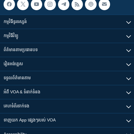
កម្មវិធី​ទូរទស្សន៍
កម្មវិធី​វិទ្យុ
ព័ត៌មាន​តាមប្រធានបទ​
រៀន​​អង់គ្លេស
ទទួល​ព័ត៌មាន​តាម
អំពី​ VOA & ទំនាក់ទំនង
គេហទំព័រ​​ទាក់ទង
ទាញយក​ App ផ្សេងៗ​របស់​ VOA
Accessibility