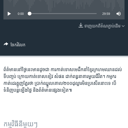
រចនា
No media source currently available
សម្ព័ន្ធ​
Khmer English
0:00
29:59
រំលង​
និង​
បណ្តាញ​សង្គម
ទាញ​យក​ពី​តំណភ្ជាប់​ដើម
ចូល​
ទៅ​
កាន់​
ចែករំលែក
ទំព័រ​
ភាសា
ស្វែង​
រក
ព័ត៌មាន​នៅ​ថ្ងៃនេះ​មាន​ដូច​ជា ការកាត់ទោស​មេដឹកនាំ​ខ្មែរក្រហម​ឈាន​ដល់​
ទី​បញ្ចប់ ក្រោយ​កាត់ទោស​ខៀវ សំផន ដាក់​ពន្ធនាគារ​មួយ​ជីវិត។ កម្មករ​
កាត់ដេរ​ត្អូញត្អែរ​ថា​ ប្រាក់​ឈ្នួល​គោល២០០​ដុល្លារ​មិន​ប្រសើរ​នោះ​ទេ បើ​
ទំនិញ​បន្ត​ឡើង​ថ្លៃ និង​ព័ត៌មាន​ផ្សេង​ទៀត៕
កម្មវិធី​នីមួយៗ