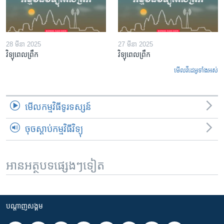
28 មីនា 2025
27 មីនា 2025
វិទ្យុពេលព្រឹក
វិទ្យុពេលព្រឹក
មើល​វីដេអូ​ទាំង​អស់
មើល​កម្មវិធី​ទូរទស្សន៍
ចុចស្តាប់កម្មវិធីវិទ្យុ
អានអត្ថបទផ្សេងៗទៀត
បណ្តាញ​សង្គម