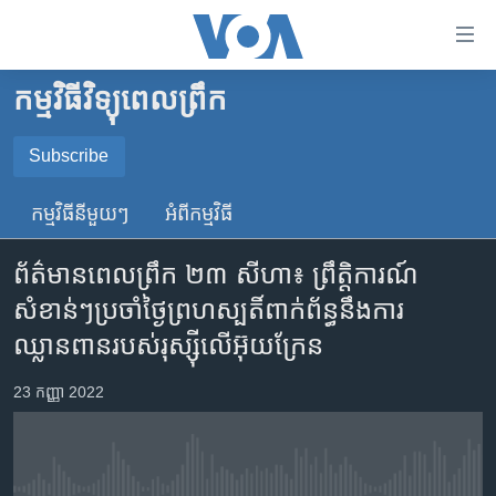
ភ្ជាប់​
ទៅ​
គេហទំព័រ​
កម្មវិធីវិទ្យុពេលព្រឹក
កម្ពុជា
ទាក់ទង
រំលង​
អន្តរជាតិ
Subscribe
និង​
SUBSCRIBE
អាមេរិក
ចូល​
កម្មវិធី​នីមួយៗ
អំពី​កម្មវិធី​
ទៅ​​
ចិន
YouTube Music
ទំព័រ​
ព័ត៌មានពេលព្រឹក ២៣ សីហា៖​ ព្រឹត្តិការណ៍​
ហេឡូវីអូអេ
ព័ត៌មាន​​
សំខាន់ៗ​ប្រចាំ​ថ្ងៃ​ព្រហស្បតិ៍​ពាក់ព័ន្ធ​នឹង​ការ
តែ​
កម្ពុជាច្នៃប្រតិដ្ឋ
Spotify
ឈ្លានពាន​របស់​រុស្ស៊ី​លើ​អ៊ុយក្រែន
ម្តង
ព្រឹត្តិការណ៍ព័ត៌មាន
រំលង​
ទទួល​​​សេវា​​​ Podcast
23 កញ្ញា 2022
និង​
ទូរទស្សន៍ / វីដេអូ​
ចូល​
វិទ្យុ / ផតខាសថ៍
ទៅ​
ទំព័រ​
កម្មវិធីទាំងអស់