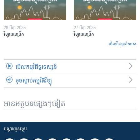
28 មីនា 2025
27 មីនា 2025
វិទ្យុពេលព្រឹក
វិទ្យុពេលព្រឹក
មើល​វីដេអូ​ទាំង​អស់
មើល​កម្មវិធី​ទូរទស្សន៍
ចុចស្តាប់កម្មវិធីវិទ្យុ
អានអត្ថបទផ្សេងៗទៀត
បណ្តាញ​សង្គម