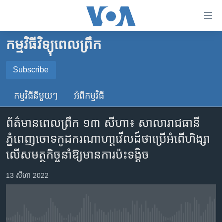
ភ្ជាប់​
ទៅ​
គេហទំព័រ​
កម្មវិធីវិទ្យុពេលព្រឹក
កម្ពុជា
ទាក់ទង
រំលង​
អន្តរជាតិ
Subscribe
និង​
SUBSCRIBE
អាមេរិក
ចូល​
កម្មវិធី​នីមួយៗ
អំពី​កម្មវិធី​
ទៅ​​
ចិន
YouTube Music
ទំព័រ​
ព័ត៌មាន​ពេល​ព្រឹក ១៣ សីហា៖ សាលា​រាជធានី​
ហេឡូវីអូអេ
ព័ត៌មាន​​
ភ្នំពេញ​ចោទ​​កូដករ​ណាហា្គវើលដ៍​ថា​ប្រើអំពើ​ហិង្សា​
តែ​
កម្ពុជាច្នៃប្រតិដ្ឋ
Spotify
លើសមត្ថកិច្ច​នាំឱ្យ​មាន​ការ​​ប៉ះ​ទង្គិច​
ម្តង
ព្រឹត្តិការណ៍ព័ត៌មាន
រំលង​
ទទួល​​​សេវា​​​ Podcast
13 សីហា 2022
និង​
ទូរទស្សន៍ / វីដេអូ​
ចូល​
វិទ្យុ / ផតខាសថ៍
ទៅ​
ទំព័រ​
កម្មវិធីទាំងអស់