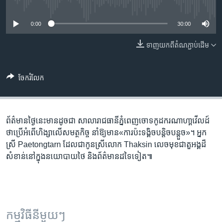
រចនា
No media source currently available
សម្ព័ន្ធ​
Khmer English
0:00
30:00
រំលង​
និង​
បណ្តាញ​សង្គម
ទាញ​យក​ពី​តំណភ្ជាប់​ដើម
ចូល​
ទៅ​
កាន់​
ចែករំលែក
ទំព័រ​
ភាសា
ស្វែង​
រក
ព័ត៌មាន​ថ្ងៃនេះ​មាន​ដូចជា សាលា​រាជធានី​ភ្នំពេញ​ចោទ​​កូដករ​ណាហា្គវើលដ៍​
ថា​ប្រើអំពើ​ហិង្សា​លើសមត្ថកិច្ច​ នាំឱ្យ​មាន​«ការ​​ប៉ះ​ទង្គិច​បន្តិច​បន្តួច»។ អ្នក
ស្រី Paetongtarn ដែល​ជា​កូនស្រី​លោក Thaksin លេច​មុខ​ជា​តួអង្គ​ដ៏​
សំខាន់​នៅ​ក្នុង​នយោបាយ​ថៃ និង​ព័ត៌មាន​ដទៃ​ទៀត៕
កម្មវិធី​នីមួយៗ