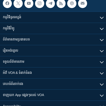
កម្មវិធី​ទូរទស្សន៍
កម្មវិធី​វិទ្យុ
ព័ត៌មាន​តាមប្រធានបទ​
រៀន​​អង់គ្លេស
ទទួល​ព័ត៌មាន​តាម
អំពី​ VOA & ទំនាក់ទំនង
គេហទំព័រ​​ទាក់ទង
ទាញយក​ App ផ្សេងៗ​របស់​ VOA
Accessibility