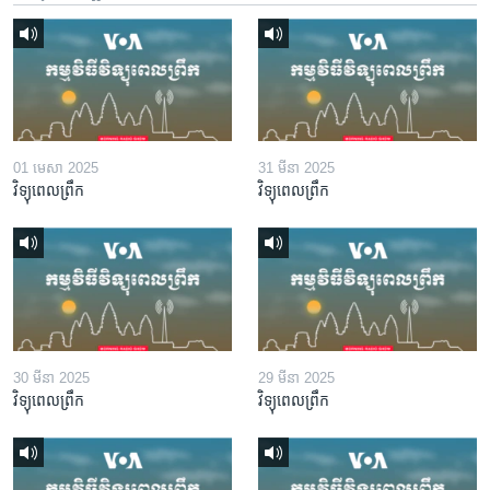
01 មេសា 2025
31 មីនា 2025
វិទ្យុពេលព្រឹក
វិទ្យុពេលព្រឹក
30 មីនា 2025
29 មីនា 2025
វិទ្យុពេលព្រឹក
វិទ្យុពេលព្រឹក