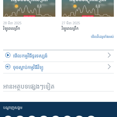
28 មីនា 2025
27 មីនា 2025
វិទ្យុពេលព្រឹក
វិទ្យុពេលព្រឹក
មើល​វីដេអូ​ទាំង​អស់
មើល​កម្មវិធី​ទូរទស្សន៍
ចុចស្តាប់កម្មវិធីវិទ្យុ
អានអត្ថបទផ្សេងៗទៀត
បណ្តាញ​សង្គម