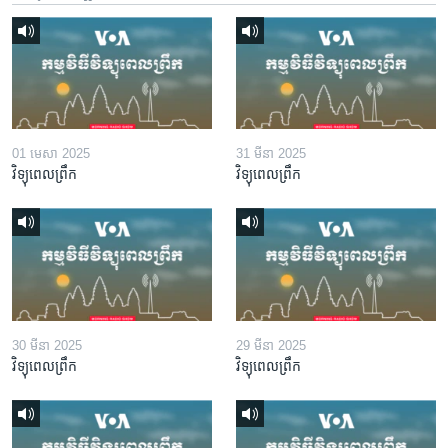
01 មេសា 2025
31 មីនា 2025
វិទ្យុពេលព្រឹក
វិទ្យុពេលព្រឹក
30 មីនា 2025
29 មីនា 2025
វិទ្យុពេលព្រឹក
វិទ្យុពេលព្រឹក