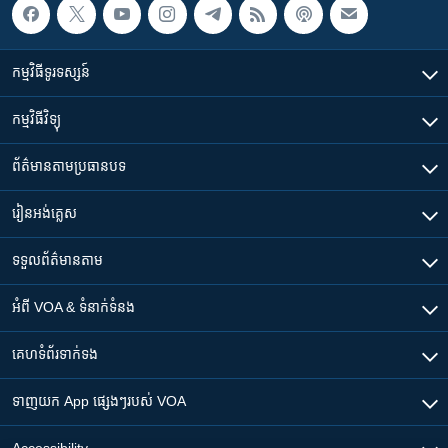
កម្មវិធី​ទូរទស្សន៍
កម្មវិធី​វិទ្យុ
ព័ត៌មាន​តាមប្រធានបទ​
រៀន​​អង់គ្លេស
ទទួល​ព័ត៌មាន​តាម
អំពី​ VOA & ទំនាក់ទំនង
គេហទំព័រ​​ទាក់ទង
ទាញយក​ App ផ្សេងៗ​របស់​ VOA
Accessibility