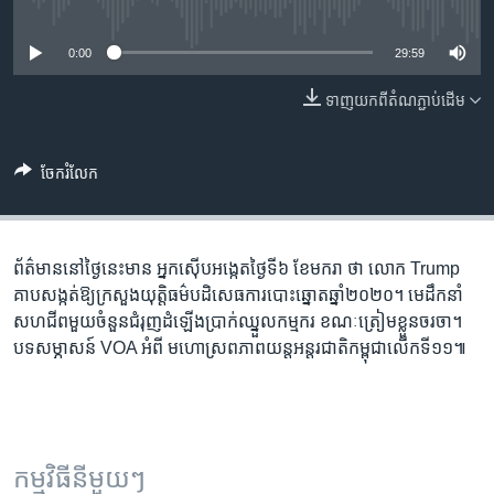
រចនា
No media source currently available
សម្ព័ន្ធ​
Khmer English
0:00
29:59
រំលង​
និង​
បណ្តាញ​សង្គម
ទាញ​យក​ពី​តំណភ្ជាប់​ដើម
ចូល​
ទៅ​
កាន់​
ចែករំលែក
ទំព័រ​
ភាសា
ស្វែង​
រក
ព័ត៌មាន​នៅ​ថ្ងៃនេះ​មាន អ្នកស៊ើប​អង្កេត​ថ្ងៃ​ទី៦ ខែមករា ថា លោក Trump
គាបសង្កត់​ឱ្យ​ក្រសួង​យុត្តិធម៌​បដិសេធ​ការបោះឆ្នោត​ឆ្នាំ២០២០។ មេដឹកនាំ​
សហជីព​មួយ​ចំនួន​ជំរុញ​ដំឡើង​ប្រាក់​ឈ្នួល​កម្មករ​ ខណៈ​ត្រៀម​ខ្លួន​ចរចា។
បទសម្ភាសន៍ VOA អំពី មហោ​ស្រព​​ភាពយន្ត​​អន្តរជាតិ​កម្ពុជា​​លើក​ទី១១៕
កម្មវិធី​នីមួយៗ