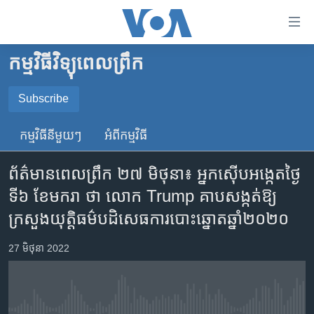
ភ្ជាប់​
ទៅ​
គេហទំព័រ​
កម្មវិធីវិទ្យុពេលព្រឹក
កម្ពុជា
ទាក់ទង
រំលង​
អន្តរជាតិ
Subscribe
និង​
SUBSCRIBE
អាមេរិក
ចូល​
កម្មវិធី​នីមួយៗ
អំពី​កម្មវិធី​
ទៅ​​
ចិន
YouTube Music
ទំព័រ​
ព័ត៌មានពេលព្រឹក ២៧ មិថុនា៖ អ្នកស៊ើប​អង្កេត​ថ្ងៃ​
ហេឡូវីអូអេ
ព័ត៌មាន​​
ទី៦ ខែមករា ថា លោក Trump គាបសង្កត់​ឱ្យ​
តែ​
កម្ពុជាច្នៃប្រតិដ្ឋ
Spotify
ក្រសួង​យុត្តិធម៌​បដិសេធ​ការបោះឆ្នោត​ឆ្នាំ២០២០
ម្តង
ព្រឹត្តិការណ៍ព័ត៌មាន
រំលង​
ទទួល​​​សេវា​​​ Podcast
27 មិថុនា 2022
និង​
ទូរទស្សន៍ / វីដេអូ​
ចូល​
វិទ្យុ / ផតខាសថ៍
ទៅ​
ទំព័រ​
កម្មវិធីទាំងអស់