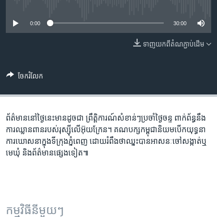
រចនា
No media source currently available
សម្ព័ន្ធ​
Khmer English
0:00
30:00
រំលង​
និង​
បណ្តាញ​សង្គម
ទាញ​យក​ពី​តំណភ្ជាប់​ដើម
ចូល​
ទៅ​
កាន់​
ចែករំលែក
ទំព័រ​
ភាសា
ស្វែង​
រក
ព័ត៌មាន​នៅ​ថ្ងៃនេះ​មាន​ដូចជា ព្រឹត្តិការណ៍​សំខាន់ៗ​ប្រចាំ​ថ្ងៃចន្ទ ពាក់ព័ន្ធនឹង​
ការឈ្លានពាន​របស់​រុស្ស៊ី​លើ​អ៊ុយក្រែន។ គណ​បក្ស​កម្ពុជា​និយម​បើក​យុទ្ធនា​
ការ​ឃោសនា​ក្នុង​ទីក្រុង​ភ្នំពេញ​ ដោយ​រំពឹង​ថា​ឈ្នះ​បាន​អាសនៈ​ចៅ​សង្កាត់​ឬ​
មេឃុំ និង​ព័ត៌មាន​ផ្សេងទៀត៕
កម្មវិធី​នីមួយៗ