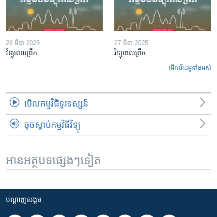
28 មីនា 2025
27 មីនា 2025
វិទ្យុពេលព្រឹក
វិទ្យុពេលព្រឹក
មើល​វីដេអូ​ទាំង​អស់
មើល​កម្មវិធី​ទូរទស្សន៍
ចុចស្តាប់កម្មវិធីវិទ្យុ
អានអត្ថបទផ្សេងៗទៀត
បណ្តាញ​សង្គម