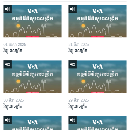
01 មេសា 2025
31 មីនា 2025
វិទ្យុពេលព្រឹក
វិទ្យុពេលព្រឹក
30 មីនា 2025
29 មីនា 2025
វិទ្យុពេលព្រឹក
វិទ្យុពេលព្រឹក