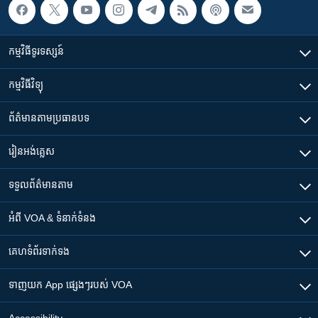
កម្មវិធី​ទូរទស្សន៍
កម្មវិធី​វិទ្យុ
ព័ត៌មាន​តាមប្រធានបទ​
រៀន​​អង់គ្លេស
ទទួល​ព័ត៌មាន​តាម
អំពី​ VOA & ទំនាក់ទំនង
គេហទំព័រ​​ទាក់ទង
ទាញយក​ App ផ្សេងៗ​របស់​ VOA
Accessibility