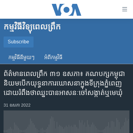
ភ្ជាប់​
ទៅ​
គេហទំព័រ​
កម្មវិធីវិទ្យុពេលព្រឹក
កម្ពុជា
ទាក់ទង
រំលង​
អន្តរជាតិ
Subscribe
និង​
SUBSCRIBE
អាមេរិក
ចូល​
កម្មវិធី​នីមួយៗ
អំពី​កម្មវិធី​
ទៅ​​
ចិន
YouTube Music
ទំព័រ​
ព័ត៌មានពេលព្រឹក ៣១ ឧសភា៖ គណ​បក្ស​កម្ពុជា​
ហេឡូវីអូអេ
ព័ត៌មាន​​
និយម​បើក​យុទ្ធនា​ការ​ឃោសនា​ក្នុង​ទីក្រុង​ភ្នំពេញ​
តែ​
កម្ពុជាច្នៃប្រតិដ្ឋ
Spotify
ដោយ​រំពឹង​ថា​ឈ្នះ​បាន​អាសនៈ​ចៅ​សង្កាត់​ឬ​មេឃុំ
ម្តង
ព្រឹត្តិការណ៍ព័ត៌មាន
រំលង​
ទទួល​​​សេវា​​​ Podcast
31 ឧសភា 2022
និង​
ទូរទស្សន៍ / វីដេអូ​
ចូល​
វិទ្យុ / ផតខាសថ៍
ទៅ​
ទំព័រ​
កម្មវិធីទាំងអស់