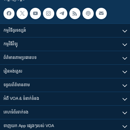
កម្មវិធី​ទូរទស្សន៍
កម្មវិធី​វិទ្យុ
ព័ត៌មាន​តាមប្រធានបទ​
រៀន​​អង់គ្លេស
ទទួល​ព័ត៌មាន​តាម
អំពី​ VOA & ទំនាក់ទំនង
គេហទំព័រ​​ទាក់ទង
ទាញយក​ App ផ្សេងៗ​របស់​ VOA