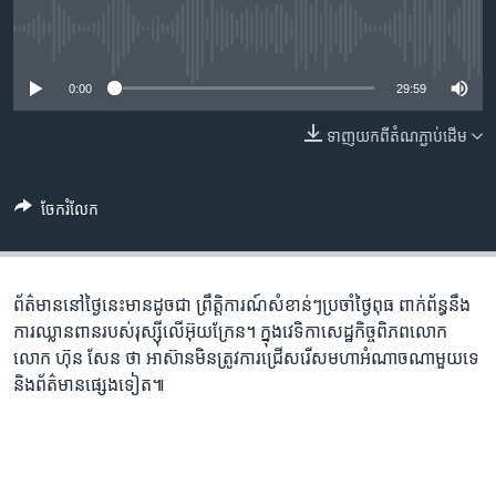
រចនា
សម្ព័ន្ធ​
Khmer English
No media source currently available
រំលង​
និង​
0:00
29:59
បណ្តាញ​សង្គម
ចូល​
ទៅ​
ទាញ​យក​ពី​តំណភ្ជាប់​ដើម
កាន់​
ទំព័រ​
ភាសា
ចែករំលែក
ស្វែង​
រក
ព័ត៌មាន​នៅ​ថ្ងៃនេះ​មាន​ដូចជា ព្រឹត្តិការណ៍​សំខាន់ៗ​ប្រចាំ​ថ្ងៃពុធ ពាក់ព័ន្ធនឹង​
ការឈ្លានពាន​របស់​រុស្ស៊ី​លើ​អ៊ុយក្រែន។ ក្នុង​​វេទិកា​សេដ្ឋកិច្ច​ពិភពលោក
លោក ហ៊ុន សែន ថា អាស៊ាន​មិន​ត្រូវការ​ជ្រើសរើស​មហា​អំណាច​ណា​មួយ​ទេ
និង​ព័ត៌មាន​ផ្សេង​ទៀត៕