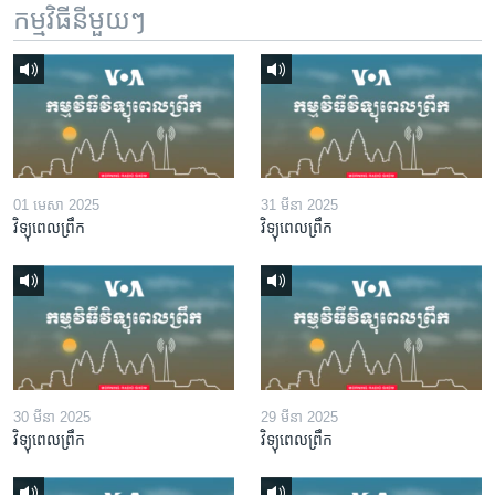
កម្មវិធី​នីមួយៗ
01 មេសា 2025
31 មីនា 2025
វិទ្យុពេលព្រឹក
វិទ្យុពេលព្រឹក
30 មីនា 2025
29 មីនា 2025
វិទ្យុពេលព្រឹក
វិទ្យុពេលព្រឹក