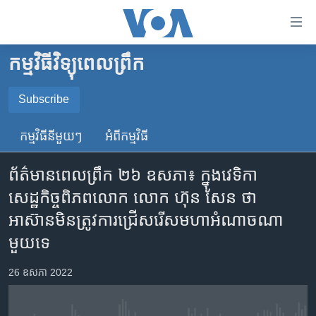
ភ្ជាប់​
ទៅ​
គេហទំព័រ​
កម្មវិធីវិទ្យុពេលព្រឹក
កម្ពុជា
ទាក់ទង
រំលង​
អន្តរជាតិ
Subscribe
និង​
SUBSCRIBE
អាមេរិក
ចូល​
កម្មវិធី​នីមួយៗ
អំពី​កម្មវិធី​
ទៅ​​
ចិន
YouTube Music
ទំព័រ​
ព័ត៌មានពេលព្រឹក ២៦ ឧសភា៖ ក្នុង​​វេទិកា​
ហេឡូវីអូអេ
ព័ត៌មាន​​
សេដ្ឋកិច្ច​ពិភពលោក លោក ហ៊ុន សែន ថា
តែ​
កម្ពុជាច្នៃប្រតិដ្ឋ
Spotify
អាស៊ាន​មិន​ត្រូវការ​ជ្រើសរើស​មហា​អំណាច​ណា​
ម្តង
ព្រឹត្តិការណ៍ព័ត៌មាន
រំលង​
មួយ​ទេ
ទទួល​​​សេវា​​​ Podcast
និង​
ទូរទស្សន៍ / វីដេអូ​
ចូល​
26 ឧសភា 2022
វិទ្យុ / ផតខាសថ៍
ទៅ​
ទំព័រ​
កម្មវិធីទាំងអស់