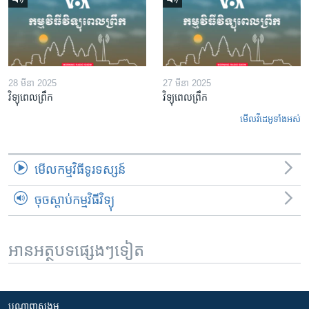
28 មីនា 2025
27 មីនា 2025
វិទ្យុពេលព្រឹក
វិទ្យុពេលព្រឹក
មើល​វីដេអូ​ទាំង​អស់
មើល​កម្មវិធី​ទូរទស្សន៍
ចុចស្តាប់កម្មវិធីវិទ្យុ
អានអត្ថបទផ្សេងៗទៀត
បណ្តាញ​សង្គម