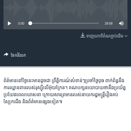
រចនា
សម្ព័ន្ធ​
Khmer English
No media source currently available
រំលង​
និង​
0:00
29:58
បណ្តាញ​សង្គម
ចូល​
ទៅ​
ទាញ​យក​ពី​តំណភ្ជាប់​ដើម
កាន់​
ទំព័រ​
ភាសា
ចែករំលែក
ស្វែង​
រក
ព័ត៌មាន​នៅ​ថ្ងៃនេះ​មាន​ដូចជា ព្រឹត្តិការណ៍​សំខាន់ៗ​ប្រចាំ​ថ្ងៃពុធ ពាក់ព័ន្ធនឹង​
ការឈ្លានពាន​របស់​រុស្ស៊ី​លើ​អ៊ុយក្រែន។ គណបក្ស​នយោបាយ​ថា​នឹង​ប្រយ័ត្ន
ប្រយែង​ពេល​ឃោសនា ក្រោយ​សារ​ព្រមាន​របស់​នាយក​រដ្ឋមន្ត្រី​រឿង​គប់​
ស្បែកជើង និង​ព័ត៌មាន​ផ្សេង​ទៀត៕