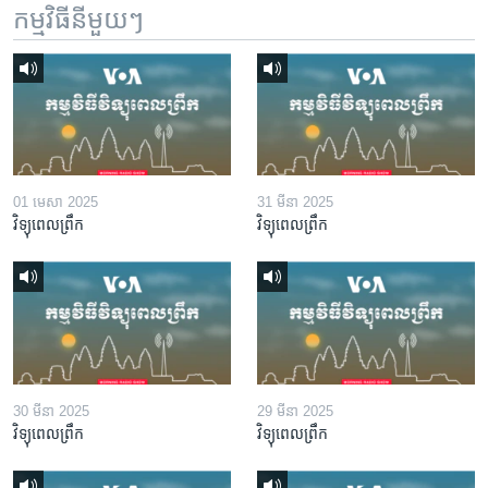
កម្មវិធី​នីមួយៗ
01 មេសា 2025
31 មីនា 2025
វិទ្យុពេលព្រឹក
វិទ្យុពេលព្រឹក
30 មីនា 2025
29 មីនា 2025
វិទ្យុពេលព្រឹក
វិទ្យុពេលព្រឹក