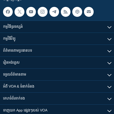
កម្មវិធី​ទូរទស្សន៍
កម្មវិធី​វិទ្យុ
ព័ត៌មាន​តាមប្រធានបទ​
រៀន​​អង់គ្លេស
ទទួល​ព័ត៌មាន​តាម
អំពី​ VOA & ទំនាក់ទំនង
គេហទំព័រ​​ទាក់ទង
ទាញយក​ App ផ្សេងៗ​របស់​ VOA