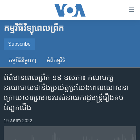
ភ្ជាប់​
ទៅ​
គេហទំព័រ​
កម្មវិធីវិទ្យុពេលព្រឹក
កម្ពុជា
ទាក់ទង
រំលង​
អន្តរជាតិ
Subscribe
និង​
SUBSCRIBE
អាមេរិក
ចូល​
កម្មវិធី​នីមួយៗ
អំពី​កម្មវិធី​
ទៅ​​
ចិន
YouTube Music
ទំព័រ​
ព័ត៌មានពេលព្រឹក ១៩ ឧសភា៖ គណបក្ស​
ហេឡូវីអូអេ
ព័ត៌មាន​​
នយោបាយ​ថា​នឹង​ប្រយ័ត្នប្រយែង​ពេល​ឃោសនា
តែ​
កម្ពុជាច្នៃប្រតិដ្ឋ
Spotify
ក្រោយ​សារ​ព្រមាន​របស់​នាយក​រដ្ឋមន្ត្រី​រឿង​គប់​
ម្តង
ព្រឹត្តិការណ៍ព័ត៌មាន
រំលង​
ស្បែកជើង
ទទួល​​​សេវា​​​ Podcast
និង​
ទូរទស្សន៍ / វីដេអូ​
ចូល​
19 ឧសភា 2022
វិទ្យុ / ផតខាសថ៍
ទៅ​
ទំព័រ​
កម្មវិធីទាំងអស់