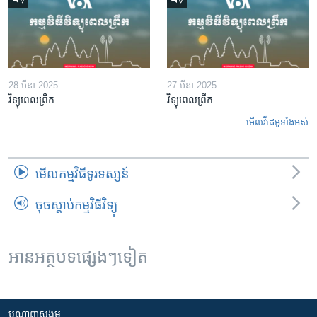
28 មីនា 2025
27 មីនា 2025
វិទ្យុពេលព្រឹក
វិទ្យុពេលព្រឹក
មើល​វីដេអូ​ទាំង​អស់
មើល​កម្មវិធី​ទូរទស្សន៍
ចុចស្តាប់កម្មវិធីវិទ្យុ
អានអត្ថបទផ្សេងៗទៀត
បណ្តាញ​សង្គម