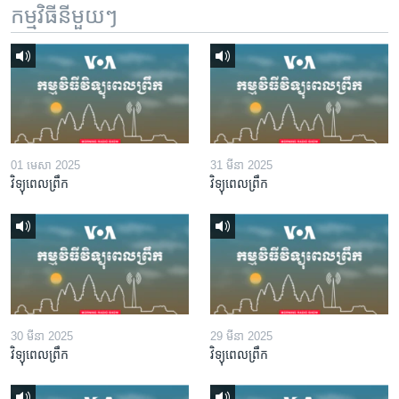
កម្មវិធី​នីមួយៗ
01 មេសា 2025
31 មីនា 2025
វិទ្យុពេលព្រឹក
វិទ្យុពេលព្រឹក
30 មីនា 2025
29 មីនា 2025
វិទ្យុពេលព្រឹក
វិទ្យុពេលព្រឹក