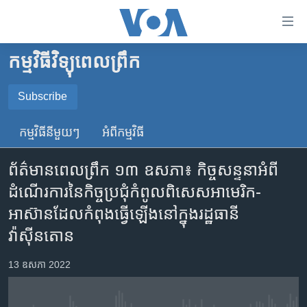
ភ្ជាប់​
ទៅ​
គេហទំព័រ​
កម្មវិធីវិទ្យុពេលព្រឹក
កម្ពុជា
ទាក់ទង
រំលង​
អន្តរជាតិ
Subscribe
និង​
SUBSCRIBE
អាមេរិក
ចូល​
កម្មវិធី​នីមួយៗ
អំពី​កម្មវិធី​
ទៅ​​
ចិន
YouTube Music
ទំព័រ​
ព័ត៌មានពេលព្រឹក ១៣ ឧសភា៖ កិច្ចសន្ទនា​អំពី​
ហេឡូវីអូអេ
ព័ត៌មាន​​
ដំណើរការ​នៃ​កិច្ចប្រជុំ​កំពូល​ពិសេស​អាមេរិក-
តែ​
កម្ពុជាច្នៃប្រតិដ្ឋ
Spotify
អាស៊ាន​ដែល​កំពុង​ធ្វើឡើង​នៅក្នុង​រដ្ឋធានី​
ម្តង
ព្រឹត្តិការណ៍ព័ត៌មាន
រំលង​
វ៉ាស៊ីនតោន
ទទួល​​​សេវា​​​ Podcast
និង​
ទូរទស្សន៍ / វីដេអូ​
ចូល​
13 ឧសភា 2022
វិទ្យុ / ផតខាសថ៍
ទៅ​
ទំព័រ​
កម្មវិធីទាំងអស់