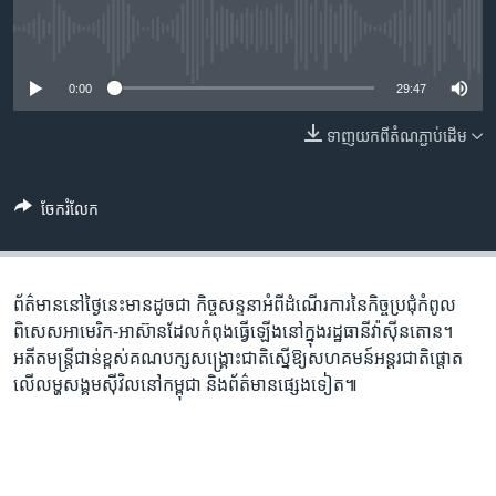
រចនា
សម្ព័ន្ធ​
Khmer English
No media source currently available
រំលង​
និង​
0:00
29:47
បណ្តាញ​សង្គម
ចូល​
ទៅ​
ទាញ​យក​ពី​តំណភ្ជាប់​ដើម
កាន់​
ទំព័រ​
ភាសា
ចែករំលែក
ស្វែង​
រក
ព័ត៌មាន​នៅ​ថ្ងៃនេះ​មាន​ដូចជា កិច្ចសន្ទនា​អំពី​ដំណើរការ​នៃ​កិច្ចប្រជុំ​កំពូល​
ពិសេស​អាមេរិក-អាស៊ាន​ដែល​កំពុង​ធ្វើឡើង​នៅក្នុង​រដ្ឋធានី​វ៉ាស៊ីនតោន។
អតីត​មន្រ្តី​ជាន់ខ្ពស់​គណបក្ស​សង្រ្គោះជាតិ​ស្នើ​ឱ្យ​សហគមន៍​អន្តរជាតិ​ផ្តោត​
លើ​លម្ហ​សង្គម​ស៊ីវិល​នៅ​កម្ពុជា និង​ព័ត៌មាន​ផ្សេង​ទៀត៕