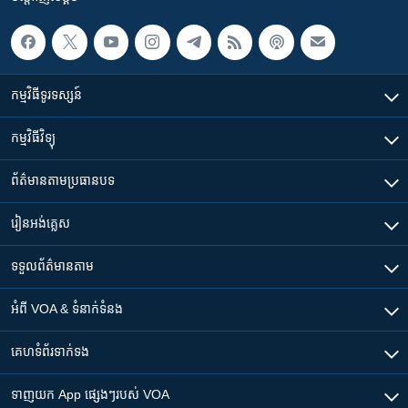
កម្មវិធី​ទូរទស្សន៍
កម្មវិធី​វិទ្យុ
ព័ត៌មាន​តាមប្រធានបទ​
រៀន​​អង់គ្លេស
ទទួល​ព័ត៌មាន​តាម
អំពី​ VOA & ទំនាក់ទំនង
គេហទំព័រ​​ទាក់ទង
ទាញយក​ App ផ្សេងៗ​របស់​ VOA