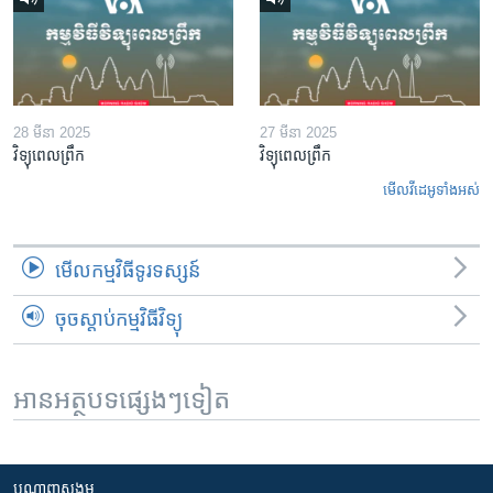
28 មីនា 2025
27 មីនា 2025
វិទ្យុពេលព្រឹក
វិទ្យុពេលព្រឹក
មើល​វីដេអូ​ទាំង​អស់
មើល​កម្មវិធី​ទូរទស្សន៍
ចុចស្តាប់កម្មវិធីវិទ្យុ
អានអត្ថបទផ្សេងៗទៀត
បណ្តាញ​សង្គម