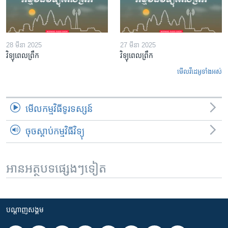
28 មីនា 2025
27 មីនា 2025
វិទ្យុពេលព្រឹក
វិទ្យុពេលព្រឹក
មើល​វីដេអូ​ទាំង​អស់
មើល​កម្មវិធី​ទូរទស្សន៍
ចុចស្តាប់កម្មវិធីវិទ្យុ
អានអត្ថបទផ្សេងៗទៀត
បណ្តាញ​សង្គម