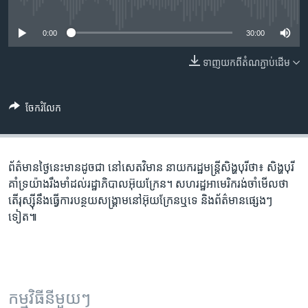
រចនា
No media source currently available
សម្ព័ន្ធ​
Khmer English
0:00
30:00
រំលង​
និង​
បណ្តាញ​សង្គម
ទាញ​យក​ពី​តំណភ្ជាប់​ដើម
ចូល​
ទៅ​
កាន់​
ចែករំលែក
ទំព័រ​
ភាសា
ស្វែង​
រក
ព័ត៌មាន​ថ្ងៃនេះ​មាន​ដូចជា នៅ​សេតវិមាន​ នាយក​រដ្ឋ​មន្ត្រី​សិង្ហបុរី​ថា៖ សិង្ហបុរី​
គាំទ្រ​យ៉ាង​រឹងមាំ​ដល់​រដ្ឋាភិបាល​អ៊ុយក្រែន។ សហរដ្ឋ​អាមេរិក​រង់ចាំ​មើល​ថា
តើ​រុស្ស៊ី​នឹង​ធ្វើ​ការ​បន្ថយសង្គ្រាម​នៅ​អ៊ុយក្រែន​ឬទេ និង​ព័ត៌មាន​ផ្សេងៗ
ទៀត៕
កម្មវិធី​នីមួយៗ