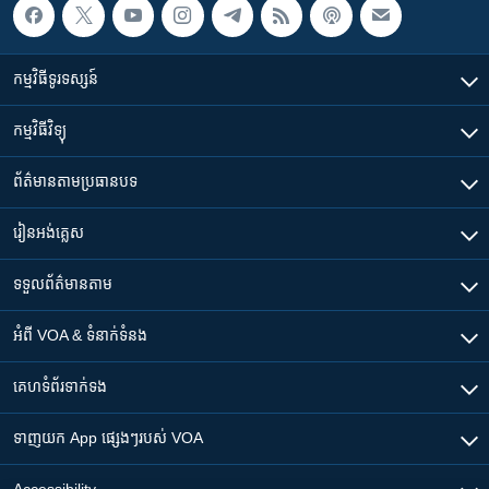
កម្មវិធី​ទូរទស្សន៍
កម្មវិធី​វិទ្យុ
ព័ត៌មាន​តាមប្រធានបទ​
រៀន​​អង់គ្លេស
ទទួល​ព័ត៌មាន​តាម
អំពី​ VOA & ទំនាក់ទំនង
គេហទំព័រ​​ទាក់ទង
ទាញយក​ App ផ្សេងៗ​របស់​ VOA
Accessibility