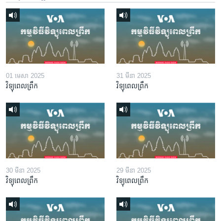
01 មេសា 2025
31 មីនា 2025
វិទ្យុពេលព្រឹក
វិទ្យុពេលព្រឹក
30 មីនា 2025
29 មីនា 2025
វិទ្យុពេលព្រឹក
វិទ្យុពេលព្រឹក