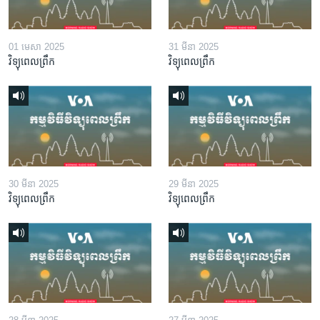
01 មេសា 2025
31 មីនា 2025
វិទ្យុពេលព្រឹក
វិទ្យុពេលព្រឹក
30 មីនា 2025
29 មីនា 2025
វិទ្យុពេលព្រឹក
វិទ្យុពេលព្រឹក