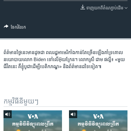
រចនា
សម្ព័ន្ធ​
ទាញ​យក​ពី​តំណភ្ជាប់​ដើម
Khmer English
រំលង​
និង​
បណ្តាញ​សង្គម
ចែករំលែក
ចូល​
ទៅ​
កាន់​
ទំព័រ​
ព័ត៌មាន​ថ្ងៃនេះ​មាន​ដូចជា ពលរដ្ឋ​អាមេរិកាំង​កាន់តែ​ច្រើន​ឡើង​គាំទ្រ​គោល
ភាសា
ស្វែង​
នយោបាយ​លោក Biden ទៅលើ​​អ៊ុយក្រែន។ លោកស្រី ជាម ផល្លី៖ «មួយ​
រក
ជីវិត​នេះ គឺ​ខ្ញុំ​បូជា​ដើម្បី​បេតិកភណ្ឌ» និង​ព័ត៌មាន​ដទៃ​ទៀត៕
កម្មវិធី​នីមួយៗ