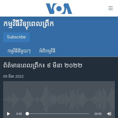
ភ្ជាប់​
ទៅ​
គេហទំព័រ​
កម្មវិធីវិទ្យុពេលព្រឹក
កម្ពុជា
ទាក់ទង
រំលង​
អន្តរជាតិ
Subscribe
និង​
SUBSCRIBE
អាមេរិក
ចូល​
កម្មវិធី​នីមួយៗ
អំពី​កម្មវិធី​
ទៅ​​
ចិន
YouTube Music
ទំព័រ​
ព័ត៌មាន​ពេល​ព្រឹក៖ ៩ មីនា ២០២២
ហេឡូវីអូអេ
ព័ត៌មាន​​
តែ​
កម្ពុជាច្នៃប្រតិដ្ឋ
09 មីនា 2022
Spotify
ម្តង
ព្រឹត្តិការណ៍ព័ត៌មាន
រំលង​
ទទួល​​​សេវា​​​ Podcast
និង​
ទូរទស្សន៍ / វីដេអូ​
ចូល​
No media source currently available
វិទ្យុ / ផតខាសថ៍
ទៅ​
ទំព័រ​
កម្មវិធីទាំងអស់
0:00
29:59