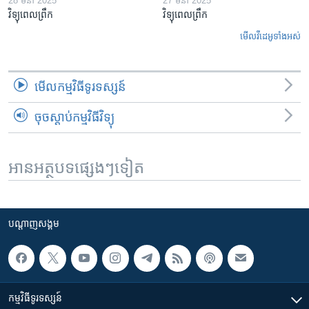
28 មីនា 2025
27 មីនា 2025
វិទ្យុពេលព្រឹក
វិទ្យុពេលព្រឹក
មើល​វីដេអូ​ទាំង​អស់
មើល​កម្មវិធី​ទូរទស្សន៍
ចុចស្តាប់កម្មវិធីវិទ្យុ
អានអត្ថបទផ្សេងៗទៀត
បណ្តាញ​សង្គម
កម្មវិធី​ទូរទស្សន៍