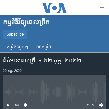
ភ្ជាប់​
ទៅ​
គេហទំព័រ​
កម្មវិធីវិទ្យុពេលព្រឹក
កម្ពុជា
ទាក់ទង
រំលង​
អន្តរជាតិ
Subscribe
និង​
SUBSCRIBE
អាមេរិក
ចូល​
កម្មវិធី​នីមួយៗ
អំពី​កម្មវិធី​
ទៅ​​
ចិន
YouTube Music
ទំព័រ​
ព័ត៌មាន​ពេល​ព្រឹក៖ ២២ កុម្ភៈ ២០២២
ហេឡូវីអូអេ
ព័ត៌មាន​​
តែ​
កម្ពុជាច្នៃប្រតិដ្ឋ
22 កុម្ភៈ 2022
Spotify
ម្តង
ព្រឹត្តិការណ៍ព័ត៌មាន
រំលង​
ទទួល​​​សេវា​​​ Podcast
និង​
ទូរទស្សន៍ / វីដេអូ​
ចូល​
No media source currently available
វិទ្យុ / ផតខាសថ៍
ទៅ​
ទំព័រ​
កម្មវិធីទាំងអស់
0:00
29:59