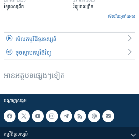
28 មីនា 2025
27 មីនា 2025
វិទ្យុពេលព្រឹក
វិទ្យុពេលព្រឹក
មើល​វីដេអូ​ទាំង​អស់
មើល​កម្មវិធី​ទូរទស្សន៍
ចុចស្តាប់កម្មវិធីវិទ្យុ
អានអត្ថបទផ្សេងៗទៀត
បណ្តាញ​សង្គម
កម្មវិធី​ទូរទស្សន៍