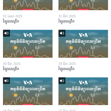
01 មេសា 2025
31 មីនា 2025
វិទ្យុពេលព្រឹក
វិទ្យុពេលព្រឹក
30 មីនា 2025
29 មីនា 2025
វិទ្យុពេលព្រឹក
វិទ្យុពេលព្រឹក