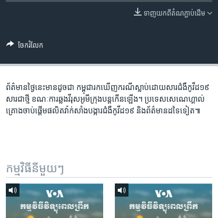
រចនា
សម្ព័ន្ធ​
ទាញ​យក​ពី​តំណភ្ជាប់​ដើម
Khmer English
រំលង​
និង​
បណ្តាញ​សង្គម
ចែករំលែក
ចូល​
ទៅ​
កាន់​
ទំព័រ​
ព័ត៌មាន​ថ្ងៃនេះ​មាន​ដូចជា កម្ពុជា​​រកឃើញ​ករណី​ស្លាប់​ដោយ​សារ​ជំងឺ​កូវីដ​១៩​
ភាសា
ស្វែង​
សារជាថ្មី​​ ខណៈការ​ឆ្លង​វីរុស​អូមីក្រុង​បន្ត​កើនឡើង។ ប្រទេស​សេណេហ្គាល់​​​​​​
រក
គ្រោង​​ចាប់ផ្តើម​​​ផលិត​​វ៉ាក់សាំង​បង្ការ​ជំងឺ​កូវីដ​១៩ និង​ព័ត៌មាន​ដទៃ​ទៀត៕
កម្មវិធី​នីមួយៗ