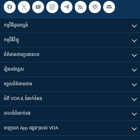
កម្មវិធី​ទូរទស្សន៍
កម្មវិធី​វិទ្យុ
ព័ត៌មាន​តាមប្រធានបទ​
រៀន​​អង់គ្លេស
ទទួល​ព័ត៌មាន​តាម
អំពី​ VOA & ទំនាក់ទំនង
គេហទំព័រ​​ទាក់ទង
ទាញយក​ App ផ្សេងៗ​របស់​ VOA