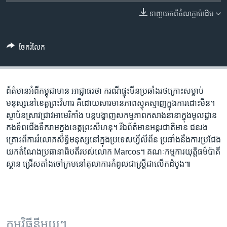
រចនា
សម្ព័ន្ធ​
ទាញ​យក​ពី​តំណភ្ជាប់​ដើម
Khmer English
រំលង​
និង​
បណ្តាញ​សង្គម
ចែករំលែក
ចូល​
ទៅ​
កាន់​
ទំព័រ​
ព័ត៌មាន​អំពី​កម្ពុជា​មាន អាជ្ញាធរ​ថា ករណី​ផ្ទុះមីន​ប្រឆាំង​រថក្រោះ​សម្លាប់​
ភាសា
ស្វែង​
មនុស្ស​នៅ​ខេត្ត​ព្រះវិហារ គឺ​ដោយសារ​មាន​ភាពស្មុគស្មាញ​ក្នុង​ការដោះមីន។
រក
ស្ថាប័ន​ស្រាវជ្រាវ​អាមេរិកាំង បន្ត​បង្ហាញ​សកម្មភាព​កសាង​នានា​ក្នុង​មូលដ្ឋាន​
កងទ័ព​ជើងទឹក​រាម​ក្នុង​ខេត្ត​ព្រះសីហនុ។ រីឯ​ព័ត៌មាន​អន្តរជាតិ​មាន ជនរង
គ្រោះ​ពី​ការរំលោភ​សិទ្ធិ​មនុស្ស​នៅក្នុង​ប្រទេស​ហ្វីលីពីន ប្រឆាំងនឹង​ការប្រជែង​
យក​តំណែង​ប្រធានាធិបតី​របស់​លោក Marcos។ គណៈកម្មការ​យុត្តិធម៌​ប៉ាគី
ស្ថាន ជ្រើសតាំង​ចៅក្រម​នៅ​តុលាការ​កំពូល​ជា​ស្ត្រី​ជា​លើក​ដំបូង៕
កម្មវិធី​នីមួយៗ