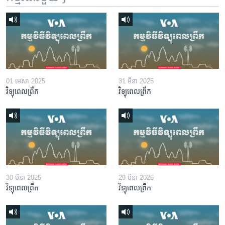
01 មេសា 2025
31 មីនា 2025
វិទ្យុពេលព្រឹក
វិទ្យុពេលព្រឹក
30 មីនា 2025
29 មីនា 2025
វិទ្យុពេលព្រឹក
វិទ្យុពេលព្រឹក