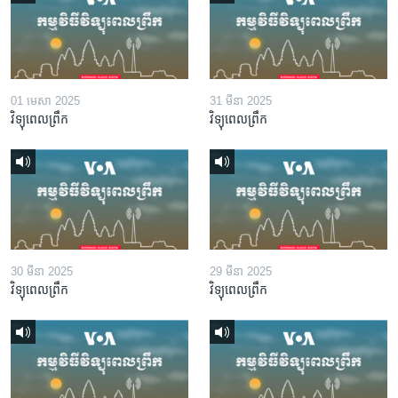
01 មេសា 2025
31 មីនា 2025
វិទ្យុពេលព្រឹក
វិទ្យុពេលព្រឹក
30 មីនា 2025
29 មីនា 2025
វិទ្យុពេលព្រឹក
វិទ្យុពេលព្រឹក