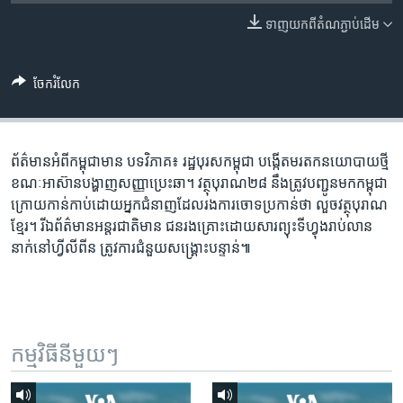
រចនា
សម្ព័ន្ធ​
ទាញ​យក​ពី​តំណភ្ជាប់​ដើម
Khmer English
រំលង​
និង​
បណ្តាញ​សង្គម
ចែករំលែក
ចូល​
ទៅ​
កាន់​
ទំព័រ​
ព័ត៌មាន​អំពី​កម្ពុជា​មាន បទវិភាគ៖ រដ្ឋបុរស​កម្ពុជា បង្កើត​មរតក​នយោបាយ​ថ្មី
ភាសា
ស្វែង​
ខណៈ​អាស៊ាន​បង្ហាញ​សញ្ញា​ប្រេះឆា។ វត្ថុ​បុរាណ​២៨ នឹង​ត្រូវ​បញ្ជូន​មក​កម្ពុជា
រក
ក្រោយ​កាន់​កាប់​ដោយ​អ្នក​ជំនាញ​ដែល​រង​ការចោទ​ប្រកាន់​ថា លួច​វត្ថុ​បុរាណ​
ខ្មែរ។ រីឯ​ព័ត៌មាន​អន្តរជាតិ​មាន ជន​រងគ្រោះ​ដោយសារ​ព្យុះ​ទីហ្វុង​រាប់​លាន​
នាក់​នៅ​ហ្វីលីពីន ត្រូវការ​ជំនួយ​សង្គ្រោះ​បន្ទាន់៕
កម្មវិធី​នីមួយៗ