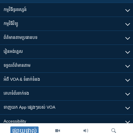
កម្មវិធី​ទូរទស្សន៍
កម្មវិធី​វិទ្យុ
ព័ត៌មាន​តាមប្រធានបទ​
រៀន​​អង់គ្លេស
ទទួល​ព័ត៌មាន​តាម
អំពី​ VOA & ទំនាក់ទំនង
គេហទំព័រ​​ទាក់ទង
ទាញយក​ App ផ្សេងៗ​របស់​ VOA
Accessibility
ផ្សាយផ្ទាល់