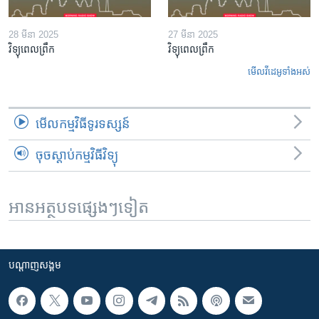
28 មីនា 2025
27 មីនា 2025
វិទ្យុពេលព្រឹក
វិទ្យុពេលព្រឹក
មើល​វីដេអូ​ទាំង​អស់
មើល​កម្មវិធី​ទូរទស្សន៍
ចុចស្តាប់កម្មវិធីវិទ្យុ
អានអត្ថបទផ្សេងៗទៀត
បណ្តាញ​សង្គម