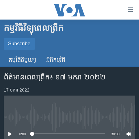
ភ្ជាប់​
ទៅ​
គេហទំព័រ​
កម្មវិធីវិទ្យុពេលព្រឹក
កម្ពុជា
ទាក់ទង
រំលង​
អន្តរជាតិ
Subscribe
និង​
SUBSCRIBE
អាមេរិក
ចូល​
កម្មវិធី​នីមួយៗ
អំពី​កម្មវិធី​
ទៅ​​
ចិន
YouTube Music
ទំព័រ​
ព័ត៌មាន​ពេល​ព្រឹក៖ ១៧ មករា ២០២២
ហេឡូវីអូអេ
ព័ត៌មាន​​
តែ​
កម្ពុជាច្នៃប្រតិដ្ឋ
17 មករា 2022
Spotify
ម្តង
ព្រឹត្តិការណ៍ព័ត៌មាន
រំលង​
ទទួល​​​សេវា​​​ Podcast
និង​
ទូរទស្សន៍ / វីដេអូ​
ចូល​
No media source currently available
វិទ្យុ / ផតខាសថ៍
ទៅ​
ទំព័រ​
កម្មវិធីទាំងអស់
0:00
30:00