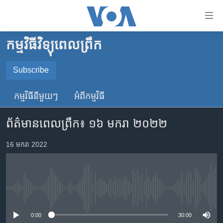
ភ្ជាប់​
ទៅ​
គេហទំព័រ​
កម្មវិធីវិទ្យុពេលព្រឹក
កម្ពុជា
ទាក់ទង
រំលង​
អន្តរជាតិ
Subscribe
និង​
SUBSCRIBE
អាមេរិក
ចូល​
កម្មវិធី​នីមួយៗ
អំពី​កម្មវិធី​
ទៅ​​
ចិន
YouTube Music
ទំព័រ​
ព័ត៌មានពេលព្រឹក៖ ១៦ មករា ២០២២
ហេឡូវីអូអេ
ព័ត៌មាន​​
តែ​
កម្ពុជាច្នៃប្រតិដ្ឋ
16 មករា 2022
Spotify
ម្តង
ព្រឹត្តិការណ៍ព័ត៌មាន
រំលង​
ទទួល​​​សេវា​​​ Podcast
និង​
ទូរទស្សន៍ / វីដេអូ​
ចូល​
No media source currently available
វិទ្យុ / ផតខាសថ៍
ទៅ​
ទំព័រ​
កម្មវិធីទាំងអស់
0:00
30:00