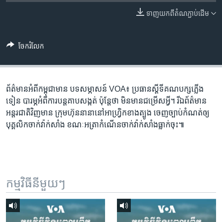
រចនា
សម្ព័ន្ធ​
ទាញ​យក​ពី​តំណភ្ជាប់​ដើម
Khmer English
រំលង​
និង​
បណ្តាញ​សង្គម
ចែករំលែក
ចូល​
ទៅ​
កាន់​
ទំព័រ​
ព័ត៌មាន​អំពី​កម្ពុជា​មាន បទ​សម្ភាសន៍​ VOA៖ ប្រធាន​ស្តីទី​គណបក្ស​ភ្លើង​
ភាសា
ស្វែង​
ទៀន ​បារម្ភ​អំពី​ការ​បន្ត​គាប​សង្កត់ ប៉ុន្តែ​ថា​ មិន​មាន​ជម្រើស​អ្វី។ រីឯ​ព័ត៌មាន​
រក
អន្តរជាតិ​វិញ​មាន ក្រុមហ៊ុន​នានា​នៅ​អាហ្វ្រិក​ខាងត្បូង ចេញ​ច្បាប់​កំណត់​ឲ្យ​
បុគ្គលិក​ចាក់​វ៉ាក់សាំង ខណៈ​អត្រា​កំណើន​ចាក់​វ៉ាក់សាំង​ធ្លាក់ចុះ៕
កម្មវិធី​នីមួយៗ