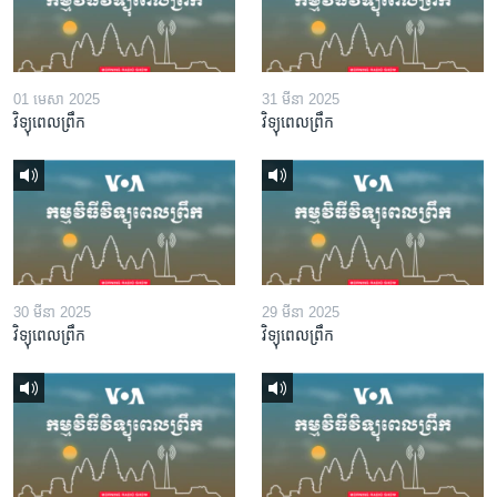
01 មេសា 2025
31 មីនា 2025
វិទ្យុពេលព្រឹក
វិទ្យុពេលព្រឹក
30 មីនា 2025
29 មីនា 2025
វិទ្យុពេលព្រឹក
វិទ្យុពេលព្រឹក