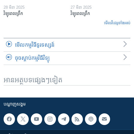
28 មីនា 2025
27 មីនា 2025
វិទ្យុពេលព្រឹក
វិទ្យុពេលព្រឹក
មើល​វីដេអូ​ទាំង​អស់
មើល​កម្មវិធី​ទូរទស្សន៍
ចុចស្តាប់កម្មវិធីវិទ្យុ
អានអត្ថបទផ្សេងៗទៀត
បណ្តាញ​សង្គម