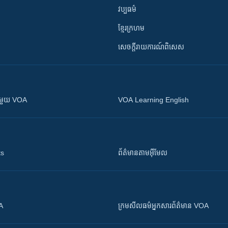
វប្បធម៌
ខ្មែរក្រហម
សេចក្តីរាយការណ៍ពិសេស
ស​​ជាមួយ VOA
VOA Learning English
ts
ព័ត៌មាន​តាម​អ៊ីមែល
OA
ក្រម​​​សីលធម៌​​​អ្នក​​​សារព័ត៌មាន VOA