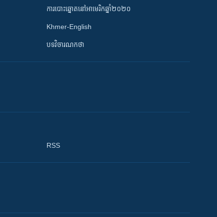
ការបោះឆ្នោតនៅអាមេរិកឆ្នាំ២០២០
Khmer-English
បទវិចារណកថា
RSS