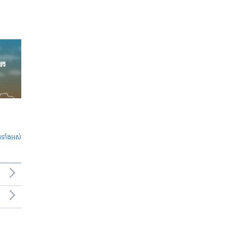
ូ​ទាំង​អស់