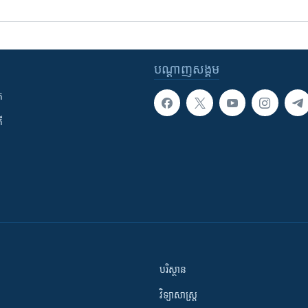
បណ្តាញ​សង្គម
ក
ី
បរិស្ថាន
វិទ្យាសាស្រ្ត