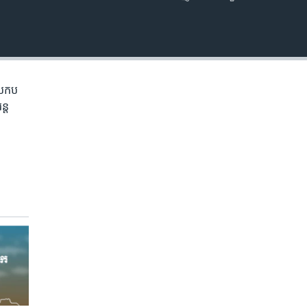
EMBED
្រកប​
្ត​