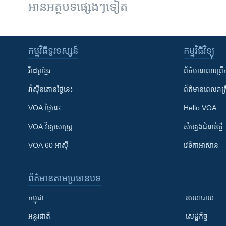
អានអត្ថបទផ្សេងៗទៀត
កម្មវិធី​ទូរទស្សន៍
កម្មវិធី​វិទ្យុ
វីដេអូ​ខ្មែរ
ព័ត៌មាន​ពេល​ព្រឹ
វ៉ាស៊ីនតោន​ថ្ងៃ​នេះ
ព័ត៌មាន​​ពេល​រាត្រ
VOA ថ្ងៃនេះ
Hello VOA
VOA ​វិទ្យាសាស្ត្រ
សំឡេង​ជំនាន់​ថ្មី
VOA 60 អាស៊ី
វេទិកា​អាស៊ាន
ព័ត៌មាន​តាមប្រធានបទ​
កម្ពុជា
នយោបាយ
អន្តរជាតិ
សេដ្ឋកិច្ច