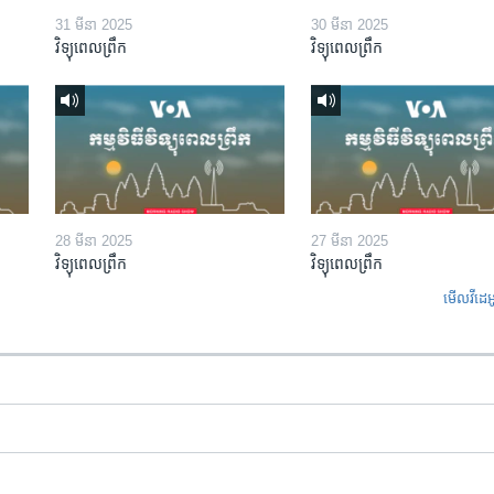
31 មីនា 2025
30 មីនា 2025
វិទ្យុពេលព្រឹក
វិទ្យុពេលព្រឹក
28 មីនា 2025
27 មីនា 2025
វិទ្យុពេលព្រឹក
វិទ្យុពេលព្រឹក
មើល​វីដេអ