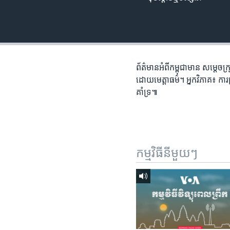
រចនា
សម្ព័ន្ធ​
រំលង​
និង​
ចូល​
ទៅ​
ព័ត៌មាន​អំពី​កម្ពុជា​មាន សម្តេច​ក
កាន់​
ដោយ​មេត្តាធម៌។ អ្នកវិភាគ៖ ការ​ប្រក
ទំព័រ​
គាំទ្រ៕
ស្វែង​
រក
កម្មវិធី​នីមួយៗ