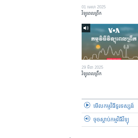
01 មេសា 2025
វិទ្យុពេលព្រឹក
29 មីនា 2025
វិទ្យុពេលព្រឹក
មើល​កម្មវិធី​ទូរទស្សន៍
ចុចស្តាប់កម្មវិធីវិទ្យុ