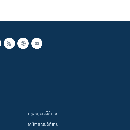
អក្ខរកម្មសារព័ត៌មាន
សេរីភាពសារព័ត៌មាន