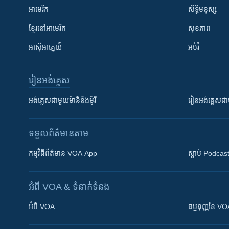
អាមេរិក
សិទ្ធិមនុស្ស
ខ្មែរ​នៅអាមេរិក
សុខភាព
អាស៊ីអាគ្នេយ៍
អប់រំ
រៀន​​អង់គ្លេស
អង់គ្លេស​ជាមួយ​ម៉ានី​និង​ម៉ូរី
រៀន​​​​​​អង់គ្លេ
ទទួល​ព័ត៌មាន​តាម
កម្មវិធី​ព័ត៌មាន VOA App
ស្តាប់ Podcas
អំពី​ VOA & ទំនាក់ទំនង
អំពី​ VOA
ធម្មនុញ្ញ​នៃ V