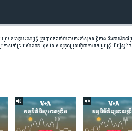
្រុមព្រះ នរោត្តម រណឫទ្ធិ ត្រូវ​បាន​ចងចាំ​ចំពោះ​ការនាំ​សុខសន្តិភាព​ និង​ការដឹកនាំ​ប
ាស​គាំទ្រ​របស់​លោក ហ៊ុន សែន ឲ្យ​កូន​ប្រុស​ធ្វើ​ជា​នាយក​រដ្ឋមន្រ្តី ដើម្បី​ស្ទង់​ចរន