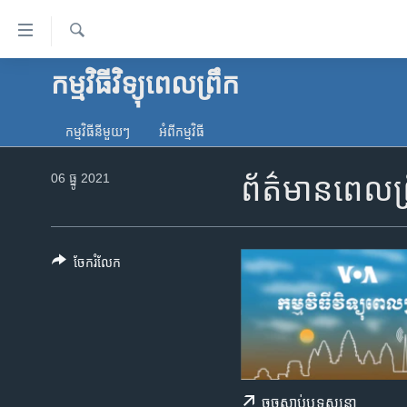
ភ្ជាប់​
ទៅ​
គេហទំព័រ​
ស្វែង​
កម្មវិធីវិទ្យុពេលព្រឹក
កម្ពុជា
រក
ទាក់ទង
អន្តរជាតិ
រំលង​
កម្មវិធី​នីមួយៗ
អំពី​កម្មវិធី​
និង​
អាមេរិក
ចូល​
06 ធ្នូ 2021
ព័ត៌មានពេលព្
ចិន
ទៅ​​
ទំព័រ​
ហេឡូវីអូអេ
ព័ត៌មាន​​
កម្ពុជាច្នៃប្រតិដ្ឋ
តែ​
ចែករំលែក
ម្តង
ព្រឹត្តិការណ៍ព័ត៌មាន
រំលង​
ទូរទស្សន៍ / វីដេអូ​
និង​
ចូល​
វិទ្យុ / ផតខាសថ៍
ទៅ​
កម្មវិធីទាំងអស់
ទំព័រ​
ចុច​​ស្តាប់​ឬ​ទស្សនា