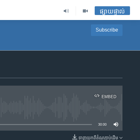
ផ្សាយផ្ទាល់
Subscribe
EMBED
ble
30:00
ទាញ​យក​ពី​តំណភ្ជាប់​ដើម