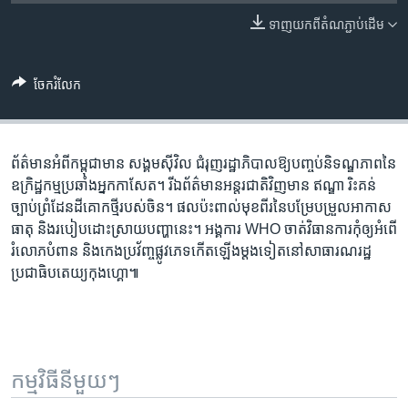
រចនា
សម្ព័ន្ធ​
ទាញ​យក​ពី​តំណភ្ជាប់​ដើម
Khmer English
រំលង​
និង​
បណ្តាញ​សង្គម
ចែករំលែក
ចូល​
ទៅ​
កាន់​
ទំព័រ​
ព័ត៌មាន​អំពី​កម្ពុជា​មាន សង្គមស៊ីវិល ជំរុញ​រដ្ឋាភិបាល​ឱ្យ​បញ្ចប់​និទណ្ឌភាព​នៃ​
ភាសា
ស្វែង​
ឧក្រិដ្ឋកម្ម​ប្រឆាំង​អ្នកកាសែត។ រីឯ​ព័ត៌មាន​អន្តរជាតិ​វិញ​មាន ឥណ្ឌា រិះគន់​
រក
ច្បាប់​ព្រំដែន​ដី​គោក​ថ្មី​របស់​ចិន។ ផលប៉ះពាល់​មុខ​ពីរ​នៃ​បម្រែបម្រួល​អាកាស
ធាតុ និង​របៀប​ដោះស្រាយ​បញ្ហា​នេះ។ អង្គការ WHO ចាត់វិធានការ​កុំឲ្យ​អំពើ​
រំលោភ​បំពាន និង​កេងប្រវ័ញ្ច​ផ្លូវ​ភេទ​កើត​ឡើង​ម្តង​ទៀត​នៅ​សាធារណរដ្ឋ​
ប្រជាធិបតេយ្យ​កុងហ្គោ៕
កម្មវិធី​នីមួយៗ