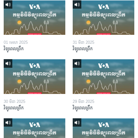
01 មេសា 2025
31 មីនា 2025
វិទ្យុពេលព្រឹក
វិទ្យុពេលព្រឹក
30 មីនា 2025
29 មីនា 2025
វិទ្យុពេលព្រឹក
វិទ្យុពេលព្រឹក