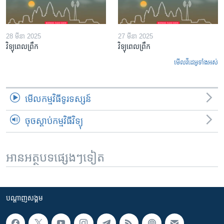
28 មីនា 2025
27 មីនា 2025
វិទ្យុពេលព្រឹក
វិទ្យុពេលព្រឹក
មើល​វីដេអូ​ទាំង​អស់
មើល​កម្មវិធី​ទូរទស្សន៍
ចុចស្តាប់កម្មវិធីវិទ្យុ
អានអត្ថបទផ្សេងៗទៀត
បណ្តាញ​សង្គម