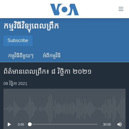
ភ្ជាប់​
ទៅ​
គេហទំព័រ​
កម្មវិធីវិទ្យុពេលព្រឹក
កម្ពុជា
ទាក់ទង
រំលង​
អន្តរជាតិ
Subscribe
និង​
SUBSCRIBE
អាមេរិក
ចូល​
កម្មវិធី​នីមួយៗ
អំពី​កម្មវិធី​
ទៅ​​
ចិន
YouTube Music
ទំព័រ​
ព័ត៌មានពេលព្រឹក៖ ៨ វិច្ឆិកា ២០២១
ហេឡូវីអូអេ
ព័ត៌មាន​​
តែ​
កម្ពុជាច្នៃប្រតិដ្ឋ
08 វិច្ឆិកា 2021
Spotify
ម្តង
ព្រឹត្តិការណ៍ព័ត៌មាន
រំលង​
ទទួល​​​សេវា​​​ Podcast
និង​
ទូរទស្សន៍ / វីដេអូ​
ចូល​
No media source currently available
វិទ្យុ / ផតខាសថ៍
ទៅ​
ទំព័រ​
កម្មវិធីទាំងអស់
0:00
30:00