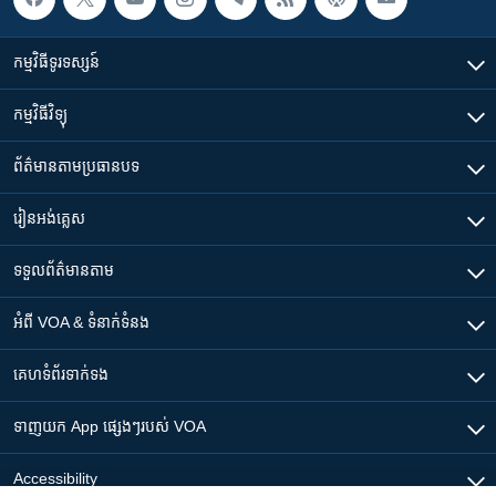
កម្មវិធី​ទូរទស្សន៍
កម្មវិធី​វិទ្យុ
ព័ត៌មាន​តាមប្រធានបទ​
រៀន​​អង់គ្លេស
ទទួល​ព័ត៌មាន​តាម
អំពី​ VOA & ទំនាក់ទំនង
គេហទំព័រ​​ទាក់ទង
ទាញយក​ App ផ្សេងៗ​របស់​ VOA
Accessibility