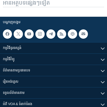
អានអត្ថបទផ្សេងៗទៀត
បណ្តាញ​សង្គម
កម្មវិធី​ទូរទស្សន៍
កម្មវិធី​វិទ្យុ
ព័ត៌មាន​តាមប្រធានបទ​
រៀន​​អង់គ្លេស
ទទួល​ព័ត៌មាន​តាម
អំពី​ VOA & ទំនាក់ទំនង