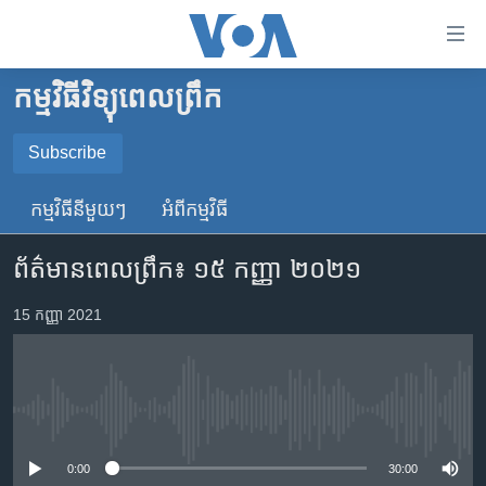
ភ្ជាប់​
ទៅ​
គេហទំព័រ​
កម្មវិធីវិទ្យុពេលព្រឹក
កម្ពុជា
ទាក់ទង
រំលង​
អន្តរជាតិ
Subscribe
និង​
SUBSCRIBE
អាមេរិក
ចូល​
កម្មវិធី​នីមួយៗ
អំពី​កម្មវិធី​
ទៅ​​
ចិន
YouTube Music
ទំព័រ​
ព័ត៌មានពេលព្រឹក៖ ១៥ កញ្ញា ២០២១
ហេឡូវីអូអេ
ព័ត៌មាន​​
តែ​
កម្ពុជាច្នៃប្រតិដ្ឋ
15 កញ្ញា 2021
Spotify
ម្តង
ព្រឹត្តិការណ៍ព័ត៌មាន
រំលង​
ទទួល​​​សេវា​​​ Podcast
និង​
ទូរទស្សន៍ / វីដេអូ​
ចូល​
No media source currently available
វិទ្យុ / ផតខាសថ៍
ទៅ​
ទំព័រ​
កម្មវិធីទាំងអស់
0:00
30:00