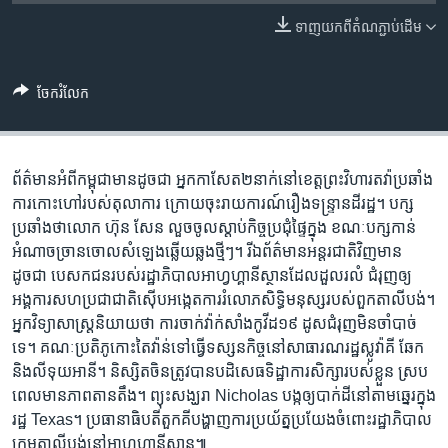
រចនា
សម្ព័ន្ធ​
ទាញ​យក​ពី​តំណភ្ជាប់​ដើម
Khmer English
រំលង​
និង​
បណ្តាញ​សង្គម
ចែករំលែក
ចូល​
ទៅ​
កាន់​
ទំព័រ​
ព័ត៌មាន​អំពី​កម្ពុជា​មាន​ដូចជា អ្នក​កាសែត​២​នាក់​នៅ​ខេត្ត​ព្រះ​វិហារ​តវ៉ា​ប្រឆាំង​
ភាសា
ស្វែង​
ការ​កោះ​ហៅ​របស់​តុលាការ ក្រោយ​ចុះ​រាយការណ៍​រឿង​ទន្រ្ទាន​ដី​រដ្ឋ។ បក្ស​
រក
ប្រឆាំង​ថា​លោក ហ៊ុន សែន លួច​ចូល​ស្តាប់​កិច្ច​ប្រជុំ​ផ្ទៃ​ក្នុង ខណៈ​បក្ស​កាន់​
អំណាច​ច្រាន​ចោល​​​​សំឡេង​ឆ្លើយ​ឆ្លង​ថ្មីៗ។ រី​ឯ​ព័ត៌មាន​អន្តរជាតិ​វិញ​មាន​
ដូចជា បេសកជន​របស់​រដ្ឋាភិបាល​អាហ្វហ្គានីស្ថាន​ដែល​ដួល​រលំ ជំរុញ​ឲ្យ​
អង្គការ​សហប្រជាជាតិ​ស៊ើប​អង្កេត​ការរំលោភ​សិទ្ធិ​មនុស្ស​របស់​ពួក​តាលីបង់។
អ្នក​វិទ្យាសាស្រ្ត​និយាយ​ថា ការ​ចាក់​វ៉ាក់សាំង​កូវីដ១៩ ដូស​ជំរុញ​មិន​ចាំបាច់​
ទេ។ គណៈប្រតិភូ​កោះ​តៃវ៉ាន់​ទៅ​ធ្វើ​ទស្សនកិច្ច​នៅ​សាធារណរដ្ឋ​ស្លូវ៉ាគី ឆែក
និងលីទុយអានី។ និស្សិត​ចិន​ត្រូវ​បាន​បដិសេធ​ទិដ្ឋាការ​​សិក្សា​របស់​ខ្លួន ស្រប​
ពេល​មាន​ភាព​តានតឹង។ ព្យុះសង្ឃរា ​Nicholas ​បង្ក​ឲ្យ​បាក់​ដី​នៅ​តាម​ឆ្នេរ​ក្នុង​
រដ្ឋ Texas។ ប្រធានាធិបតី​តួកគី​បង្ហាញ​ការ​ប្រយ័ត្ន​ប្រយែង​ចំពោះ​រដ្ឋាភិបាល​
ក្រុម​តាលីបង់​នៅ​អាហ្វហ្គានីស្ថាន៕