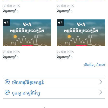
30 មីនា 2025
29 មីនា 2025
វិទ្យុពេលព្រឹក
វិទ្យុពេលព្រឹក
28 មីនា 2025
27 មីនា 2025
វិទ្យុពេលព្រឹក
វិទ្យុពេលព្រឹក
មើល​វីដេអូ​ទាំង​អស់
មើល​កម្មវិធី​ទូរទស្សន៍
ចុចស្តាប់កម្មវិធីវិទ្យុ