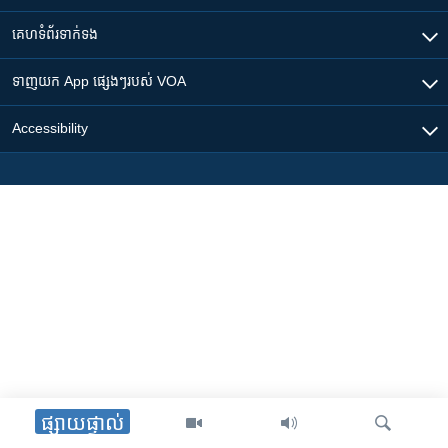
គេហទំព័រ​​ទាក់ទង
ទាញយក​ App ផ្សេងៗ​របស់​ VOA
Accessibility
ផ្សាយផ្ទាល់