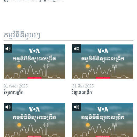
កម្មវិធី​នីមួយៗ
01 មេសា 2025
31 មីនា 2025
វិទ្យុពេលព្រឹក
វិទ្យុពេលព្រឹក