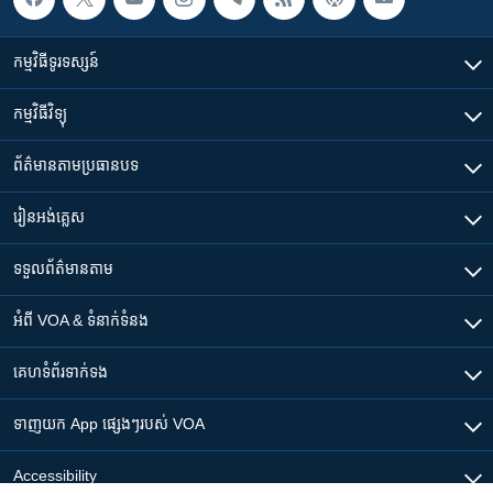
កម្មវិធី​ទូរទស្សន៍
កម្មវិធី​វិទ្យុ
ព័ត៌មាន​តាមប្រធានបទ​
រៀន​​អង់គ្លេស
ទទួល​ព័ត៌មាន​តាម
អំពី​ VOA & ទំនាក់ទំនង
គេហទំព័រ​​ទាក់ទង
ទាញយក​ App ផ្សេងៗ​របស់​ VOA
Accessibility