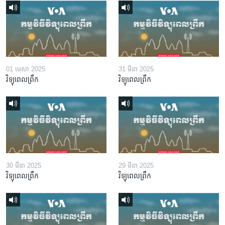
01 មេសា 2025
31 មីនា 2025
វិទ្យុពេលព្រឹក
វិទ្យុពេលព្រឹក
30 មីនា 2025
29 មីនា 2025
វិទ្យុពេលព្រឹក
វិទ្យុពេលព្រឹក