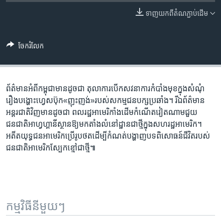
រចនា
សម្ព័ន្ធ​
ទាញ​យក​ពី​តំណភ្ជាប់​ដើម
Khmer English
រំលង​
និង​
បណ្តាញ​សង្គម
ចែករំលែក
ចូល​
ទៅ​
កាន់​
ទំព័រ​
ព័ត៌មាន​អំពី​កម្ពុជា​មាន​ដូចជា តុលាការ​បើក​សវនាការ​កំបាំង​មុខ​ក្នុង​សំណុំ
ភាសា
ស្វែង​
រឿង​បង្ហោះ​ហ្វេសប៊ុក​«ញុះញង់»​របស់​សកម្មជន​បក្ស​ប្រឆាំង។ រី​ឯ​ព័ត៌មាន​
រក
អន្តរជាតិ​វិញ​មាន​ដូចជា ពលរដ្ឋ​អាមេរិកាំង​ដើមកំណើត​វៀតណាម​ជួយ​
ជនជាតិ​អាហ្វហ្គានីស្ថាន​ឱ្យ​មក​តាំងលំនៅដ្ឋាន​ជាថ្មី​ក្នុង​សហរដ្ឋ​អាមេរិក។
អតីត​យុទ្ធជន​អាមេរិកប្រើ​រូបថត​ដើម្បី​កំណត់បង្ហាញ​បទពិសោធន៍​ជីវិត​របស់​
ជនជាតិ​អាមេរិក​ស្បែកខ្មៅ​ជាថ្មី៕
កម្មវិធី​នីមួយៗ