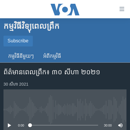
ភ្ជាប់​
ទៅ​
គេហទំព័រ​
កម្មវិធីវិទ្យុពេលព្រឹក
កម្ពុជា
ទាក់ទង
រំលង​
អន្តរជាតិ
Subscribe
និង​
SUBSCRIBE
អាមេរិក
ចូល​
កម្មវិធី​នីមួយៗ
អំពី​កម្មវិធី​
ទៅ​​
ចិន
YouTube Music
ទំព័រ​
ព័ត៌មាន​ពេល​ព្រឹក៖ ៣០ សីហា ២០២១
ហេឡូវីអូអេ
ព័ត៌មាន​​
តែ​
កម្ពុជាច្នៃប្រតិដ្ឋ
30 សីហា 2021
Spotify
ម្តង
ព្រឹត្តិការណ៍ព័ត៌មាន
រំលង​
ទទួល​​​សេវា​​​ Podcast
និង​
ទូរទស្សន៍ / វីដេអូ​
ចូល​
No media source currently available
វិទ្យុ / ផតខាសថ៍
ទៅ​
ទំព័រ​
កម្មវិធីទាំងអស់
0:00
30:00