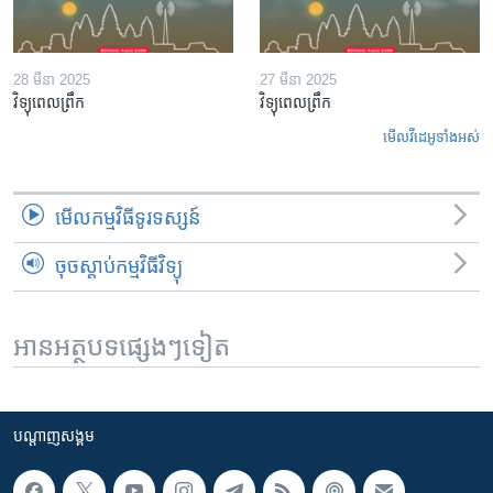
28 មីនា 2025
27 មីនា 2025
វិទ្យុពេលព្រឹក
វិទ្យុពេលព្រឹក
មើល​វីដេអូ​ទាំង​អស់
មើល​កម្មវិធី​ទូរទស្សន៍
ចុចស្តាប់កម្មវិធីវិទ្យុ
អានអត្ថបទផ្សេងៗទៀត
បណ្តាញ​សង្គម