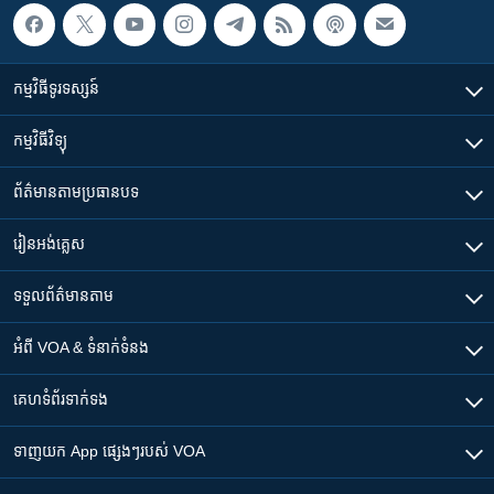
កម្មវិធី​ទូរទស្សន៍
កម្មវិធី​វិទ្យុ
ព័ត៌មាន​តាមប្រធានបទ​
រៀន​​អង់គ្លេស
ទទួល​ព័ត៌មាន​តាម
អំពី​ VOA & ទំនាក់ទំនង
គេហទំព័រ​​ទាក់ទង
ទាញយក​ App ផ្សេងៗ​របស់​ VOA