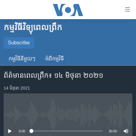
ភ្ជាប់​
ទៅ​
គេហទំព័រ​
កម្មវិធីវិទ្យុពេលព្រឹក
កម្ពុជា
ទាក់ទង
រំលង​
អន្តរជាតិ
Subscribe
និង​
SUBSCRIBE
អាមេរិក
ចូល​
កម្មវិធី​នីមួយៗ
អំពី​កម្មវិធី​
ទៅ​​
ចិន
YouTube Music
ទំព័រ​
ព័ត៌មាន​ពេល​ព្រឹក៖ ១៤ មិថុនា ២០២១
ហេឡូវីអូអេ
ព័ត៌មាន​​
តែ​
កម្ពុជាច្នៃប្រតិដ្ឋ
14 មិថុនា 2021
Spotify
ម្តង
ព្រឹត្តិការណ៍ព័ត៌មាន
រំលង​
ទទួល​​​សេវា​​​ Podcast
និង​
ទូរទស្សន៍ / វីដេអូ​
ចូល​
No media source currently available
វិទ្យុ / ផតខាសថ៍
ទៅ​
ទំព័រ​
កម្មវិធីទាំងអស់
0:00
30:00