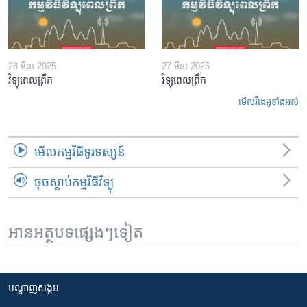
28 មីនា 2025
27 មីនា 2025
វិទ្យុពេលព្រឹក
វិទ្យុពេលព្រឹក
មើល​វីដេអូ​ទាំង​អស់
មើល​កម្មវិធី​ទូរទស្សន៍
ចុចស្តាប់កម្មវិធីវិទ្យុ
អានអត្ថបទផ្សេងៗទៀត
បណ្តាញ​សង្គម