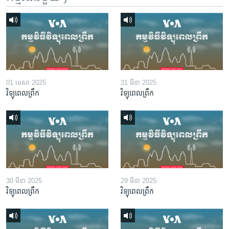
01 មេសា 2025
31 មីនា 2025
វិទ្យុពេលព្រឹក
វិទ្យុពេលព្រឹក
30 មីនា 2025
29 មីនា 2025
វិទ្យុពេលព្រឹក
វិទ្យុពេលព្រឹក