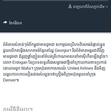
រចនា
សម្ព័ន្ធ​
ទាញ​យក​ពី​តំណភ្ជាប់​ដើម
Khmer English
រំលង​
និង​
បណ្តាញ​សង្គម
ចែករំលែក
ចូល​
ទៅ​
កាន់​
ទំព័រ​
ព័ត៌មាន​សំខាន់ៗ​អំពី​កម្ពុជា​មាន​ដូចជា សកម្មជន​ប្រើ​បទពិសោធន៍​ផ្ទាល់​ខ្លួន​
ភាសា
ស្វែង​
ជួយ​លើក​តម្កើង​សហគមន៍​ខ្មែរ​នៅ​រដ្ឋ Georgia។ រីឯ​ព័ត៌មាន​អន្តរជាតិ​វិញ​
រក
មាន​ដូច​ជា ជំនួញ​ថ្នាំ​ញៀន​នៅ​តំបន់​ត្រីកោណ​មាស​នៅ​អាស៊ី​កើនឡើង​​ខ្លាំង។
លោក Erdogan នៃ​​ប្រទេស​​​ទួរគី​រង​សម្ពាធ​​ជា​ថ្មី​​នៅ​ក្រោយ​ការ​ចោទ​ប្រកាន់​​
ដោយ​មេ​ពួក Mafia។ ក្រុមហ៊ុន​អាកាសចរណ៍ United Airlines នឹង​ទិញ​
យន្តហោះ​ហោះ​លឿន​ជាង​សំឡេង​១៥​គ្រឿង​ពី​ក្រុមហ៊ុន​មួយ​នៅ​ក្រុង
Denver៕
កម្មវិធី​នីមួយៗ