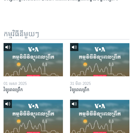
កម្មវិធី​នីមួយៗ
01 មេសា 2025
31 មីនា 2025
វិទ្យុពេលព្រឹក
វិទ្យុពេលព្រឹក