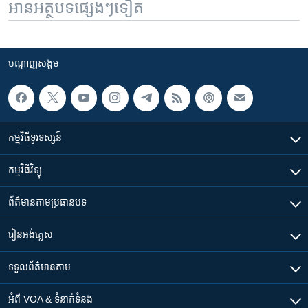
អានអត្ថបទផ្សេងៗទៀត
បណ្តាញ​សង្គម
កម្មវិធី​ទូរទស្សន៍
កម្មវិធី​វិទ្យុ
ព័ត៌មាន​តាមប្រធានបទ​
រៀន​​អង់គ្លេស
ទទួល​ព័ត៌មាន​តាម
អំពី​ VOA & ទំនាក់ទំនង