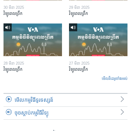
30 មីនា 2025
29 មីនា 2025
វិទ្យុពេលព្រឹក
វិទ្យុពេលព្រឹក
28 មីនា 2025
27 មីនា 2025
វិទ្យុពេលព្រឹក
វិទ្យុពេលព្រឹក
មើល​វីដេអូ​ទាំង​អស់
មើល​កម្មវិធី​ទូរទស្សន៍
ចុចស្តាប់កម្មវិធីវិទ្យុ