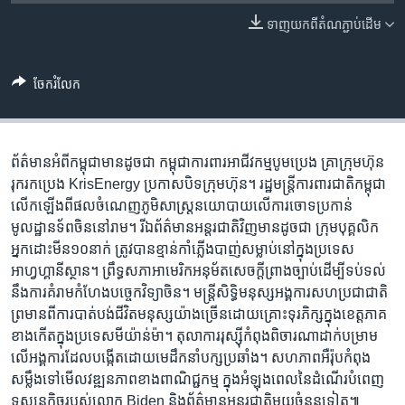
រចនា
សម្ព័ន្ធ​
ទាញ​យក​ពី​តំណភ្ជាប់​ដើម
Khmer English
រំលង​
និង​
បណ្តាញ​សង្គម
ចែករំលែក
ចូល​
ទៅ​
កាន់​
ទំព័រ​
ព័ត៌មាន​អំពី​កម្ពុជា​មាន​ដូចជា កម្ពុជា​ការពារ​អាជីវ​កម្ម​បូម​ប្រេង គ្រា​ក្រុម​ហ៊ុន​
ភាសា
ស្វែង​
រុក​រក​ប្រេង ​KrisEnergy ប្រកាស​បិទ​ក្រុម​ហ៊ុន។ រដ្ឋមន្ត្រី​ការពារ​ជាតិ​កម្ពុជា​
រក
លើក​ឡើង​ពី​ផល​ចំណេញ​ភូមិសាស្រ្ត​នយោបាយ​លើ​ការ​ចោទ​ប្រកាន់​
មូលដ្ឋាន​ទ័ព​ចិន​​នៅ​រាម។ រី​ឯ​ព័ត៌មាន​អន្តរជាតិ​វិញ​មាន​ដូចជា ក្រុម​បុគ្គលិក​
អ្នក​ដោះ​មីន​១០​នាក់ ​ត្រូវ​បាន​ខ្មាន់​កាំភ្លើង​បាញ់​សម្លាប់​នៅ​ក្នុង​ប្រទេស​
អាហ្វហ្គានីស្ថាន។ ព្រឹទ្ធសភា​អាមេរិក​អនុម័ត​សេចក្តី​ព្រាងច្បាប់​ដើម្បី​ទប់​ទល់​​
នឹង​​ការ​គំរាម​កំហែង​បច្ចេកវិទ្យា​​ចិន។ មន្ត្រី​សិទ្ធិមនុស្ស​អង្គការ​សហប្រជាជាតិ​
ព្រមាន​ពី​ការ​បាត់​បង់​ជីវិត​មនុស្ស​យ៉ាង​ច្រើន​​ដោយ​គ្រោះ​ទុរភិក្ស​ក្នុង​ខេត្ត​ភាគ​
ខាង​កើត​ក្នុង​ប្រទេស​មីយ៉ាន់ម៉ា។ តុលាការ​រុស្ស៊ី​កំពុង​ពិចារណា​​ដាក់​បម្រាម​
លើ​អង្គការ​​ដែល​បង្កើត​ដោយ​មេដឹកនាំ​បក្ស​ប្រឆាំង។ សហភាព​អឺរ៉ុប​កំពុង​
សម្លឹង​​ទៅ​មើល​វឌ្ឍនភាព​ខាង​ពាណិជ្ជកម្ម​ ក្នុង​អំឡុង​ពេល​នៃ​ដំណើរ​បំពេញ​
ទស្សនកិច្ច​របស់​​លោក Biden និង​ព័ត៌មាន​អន្តរជាតិ​មួយ​ចំនួន​ទៀត៕