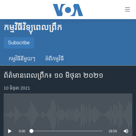
ភ្ជាប់​
ទៅ​
គេហទំព័រ​
កម្មវិធីវិទ្យុពេលព្រឹក
កម្ពុជា
ទាក់ទង
រំលង​
អន្តរជាតិ
Subscribe
និង​
SUBSCRIBE
អាមេរិក
ចូល​
កម្មវិធី​នីមួយៗ
អំពី​កម្មវិធី​
ទៅ​​
ចិន
YouTube Music
ទំព័រ​
ព័ត៌មានពេលព្រឹក៖ ១០ មិថុនា ២០២១
ហេឡូវីអូអេ
ព័ត៌មាន​​
តែ​
កម្ពុជាច្នៃប្រតិដ្ឋ
10 មិថុនា 2021
Spotify
ម្តង
ព្រឹត្តិការណ៍ព័ត៌មាន
រំលង​
ទទួល​​​សេវា​​​ Podcast
និង​
ទូរទស្សន៍ / វីដេអូ​
ចូល​
No media source currently available
វិទ្យុ / ផតខាសថ៍
ទៅ​
ទំព័រ​
កម្មវិធីទាំងអស់
0:00
29:59