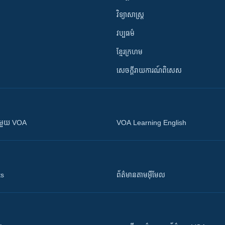
វិទ្យាសាស្រ្ត
វប្បធម៌
ខ្មែរក្រហម
សេចក្តីរាយការណ៍ពិសេស
ស​​ជាមួយ VOA
VOA Learning English
ts
ព័ត៌មាន​តាម​អ៊ីមែល