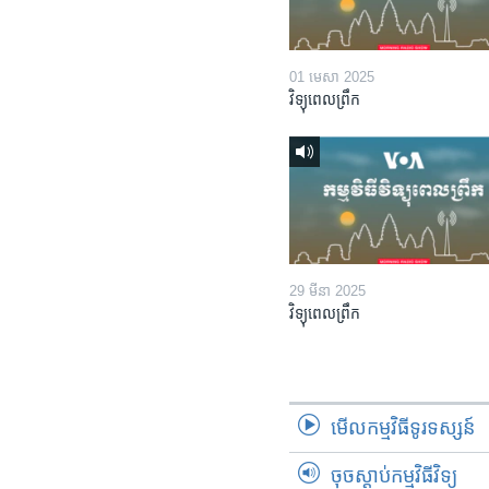
01 មេសា 2025
វិទ្យុពេលព្រឹក
29 មីនា 2025
វិទ្យុពេលព្រឹក
មើល​កម្មវិធី​ទូរទស្សន៍
ចុចស្តាប់កម្មវិធីវិទ្យុ