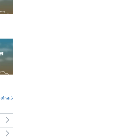
ូ​ទាំង​អស់