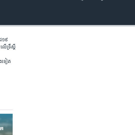
EMBED
វីដ១៩
​ទ្រឹស្តី​
េង​ទៀត​