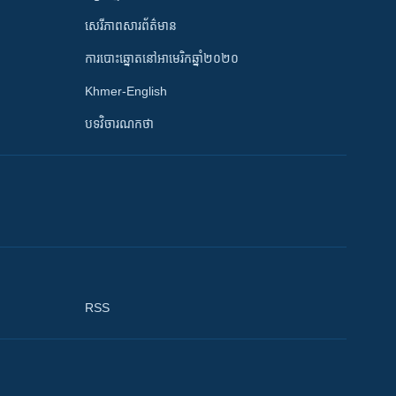
សេរីភាពសារព័ត៌មាន
ការបោះឆ្នោតនៅអាមេរិកឆ្នាំ២០២០
Khmer-English
បទវិចារណកថា
RSS