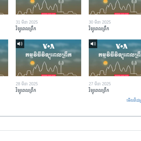
31 មីនា 2025
30 មីនា 2025
វិទ្យុពេលព្រឹក
វិទ្យុពេលព្រឹក
28 មីនា 2025
27 មីនា 2025
វិទ្យុពេលព្រឹក
វិទ្យុពេលព្រឹក
មើល​វីដេអ