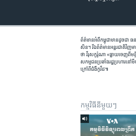
រចនា
សម្ព័ន្ធ​
រំលង​
និង​
ចូល​
ទៅ​
ព័ត៌មាន​អំពី​កម្ពុជា​មាន​ដូចជា 
កាន់​
សិន។ រីឯ​ព័ត៌មាន​អន្តរជាតិ​វិញ​ម
ទំព័រ​
ថា វីរុសកូរ៉ូណា ​«ធ្លាយ​ចេញពី​មន
ស្វែង​
សកម្មជន​ប្រឆាំង​រដ្ឋប្រហារ​នៅ​ម
រក
ក្រៅ​ពី​ជំងឺកូវីដ៕
កម្មវិធី​នីមួយៗ