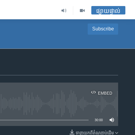
ផ្សាយផ្ទាល់
Subscribe
EMBED
ble
30:00
ទាញ​យក​ពី​តំណភ្ជាប់​ដើម