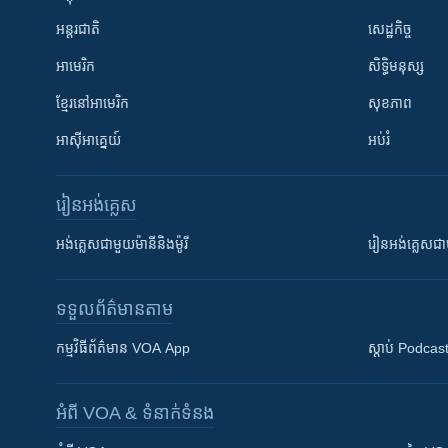
អន្តរជាតិ
សេដ្ឋកិច្ច
អាមេរិក
សិទ្ធិមនុស្ស
ខ្មែរ​នៅអាមេរិក
សុខភាព
អាស៊ីអាគ្នេយ៍
អប់រំ
រៀន​​អង់គ្លេស
អង់គ្លេស​ជាមួយ​ម៉ានី​និង​ម៉ូរី
រៀន​​​​​​អង់គ្លេ
ទទួល​ព័ត៌មាន​តាម
កម្មវិធី​ព័ត៌មាន VOA App
ស្តាប់ Podcas
អំពី​ VOA & ទំនាក់ទំនង