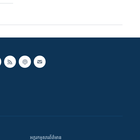
អក្ខរកម្មសារព័ត៌មាន