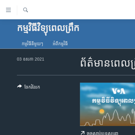
ភ្ជាប់​
ទៅ​
គេហទំព័រ​
ស្វែង​
កម្មវិធីវិទ្យុពេលព្រឹក
កម្ពុជា
រក
ទាក់ទង
អន្តរជាតិ
រំលង​
កម្មវិធី​នីមួយៗ
អំពី​កម្មវិធី​
និង​
អាមេរិក
ចូល​
03 ឧសភា 2021
ព័ត៌មានពេល
ចិន
ទៅ​​
ទំព័រ​
ហេឡូវីអូអេ
ព័ត៌មាន​​
កម្ពុជាច្នៃប្រតិដ្ឋ
តែ​
ចែករំលែក
ម្តង
ព្រឹត្តិការណ៍ព័ត៌មាន
រំលង​
ទូរទស្សន៍ / វីដេអូ​
និង​
ចូល​
វិទ្យុ / ផតខាសថ៍
ទៅ​
កម្មវិធីទាំងអស់
ទំព័រ​
ចុច​​ស្តាប់​ឬ​ទស្សនា