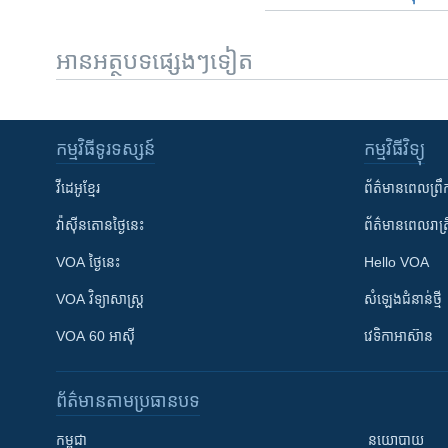
អានអត្ថបទផ្សេងៗទៀត
កម្មវិធី​ទូរទស្សន៍
កម្មវិធី​វិទ្យុ
វីដេអូ​ខ្មែរ
ព័ត៌មាន​ពេល​ព្រឹ
វ៉ាស៊ីនតោន​ថ្ងៃ​នេះ
ព័ត៌មាន​​ពេល​រាត្រ
VOA ថ្ងៃនេះ
Hello VOA
VOA ​វិទ្យាសាស្ត្រ
សំឡេង​ជំនាន់​ថ្មី
VOA 60 អាស៊ី
វេទិកា​អាស៊ាន
ព័ត៌មាន​តាមប្រធានបទ​
កម្ពុជា
នយោបាយ