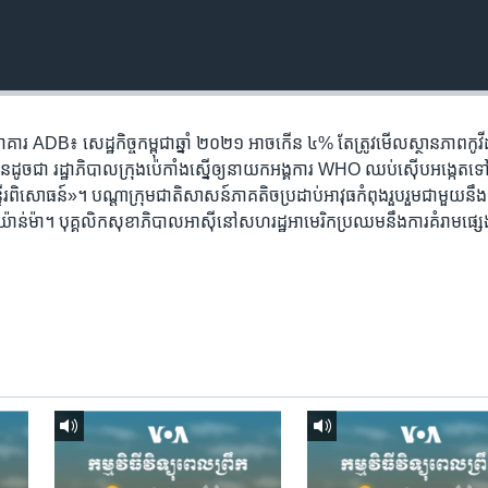
ធនាគារ ADB៖ សេដ្ឋកិច្ច​កម្ពុជា​ឆ្នាំ ២០២១ អាច​កើន ៤% តែ​ត្រូវ​មើល​ស្ថានភាព​កូ
ាន​ដូចជា រដ្ឋាភិបាល​ក្រុង​ប៉េកាំង​ស្នើ​ឲ្យ​នាយក​អង្គការ WHO ឈប់​ស៊ើប​អង្កេត​ទៅលើ
្ទីរ​ពិសោធន៍»។ បណ្ដា​ក្រុម​ជាតិ​សាសន៍​ភាគតិច​ប្រដាប់​អាវុធកំពុង​រួបរួម​ជាមួយ​នឹង​
ីយ៉ាន់ម៉ា។ បុគ្គលិក​សុខាភិបាល​អាស៊ី​នៅ​សហរដ្ឋ​អាមេរិក​ប្រឈម​នឹង​ការ​គំរាម​ផ្ស