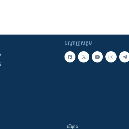
បណ្តាញ​សង្គម
ក
ី
បរិស្ថាន