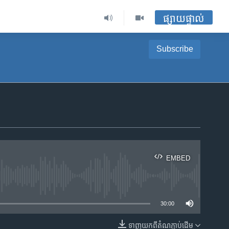
ផ្សាយផ្ទាល់
Subscribe
EMBED
ble
30:00
ទាញ​យក​ពី​តំណភ្ជាប់​ដើម