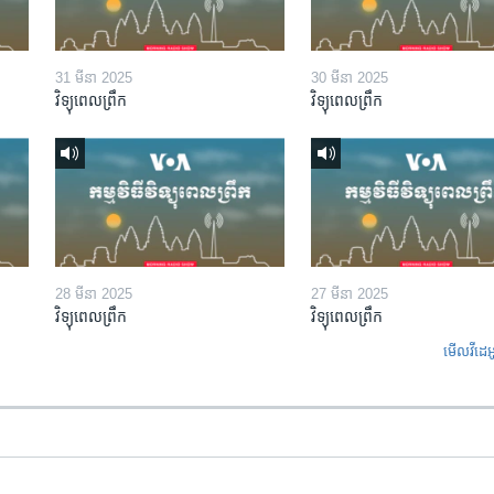
31 មីនា 2025
30 មីនា 2025
វិទ្យុពេលព្រឹក
វិទ្យុពេលព្រឹក
28 មីនា 2025
27 មីនា 2025
វិទ្យុពេលព្រឹក
វិទ្យុពេលព្រឹក
មើល​វីដេអ