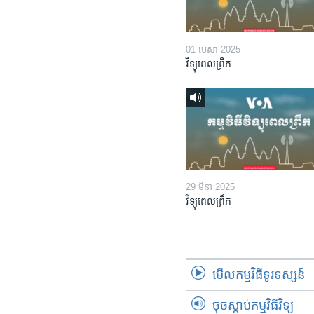
01 មេសា 2025
វិទ្យុពេលព្រឹក
29 មីនា 2025
វិទ្យុពេលព្រឹក
មើល​កម្មវិធី​ទូរទស្សន៍
ចុចស្តាប់កម្មវិធីវិទ្យុ