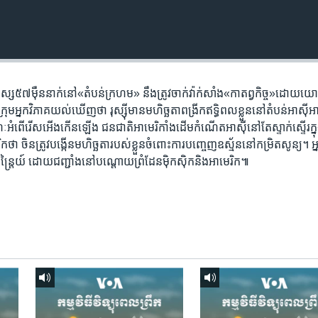
នុស្ស​៥៧​ម៉ឺន​នាក់​នៅ«តំបន់​ក្រហម» នឹង​ត្រូវ​ចាក់​វ៉ាក់សាំង​«កាតព្វកិច្ច»​ដោយ​យោ
រុម​អ្នក​វិភាគ​យល់​ឃើញ​ថា រុស្ស៊ី​មាន​មហិច្ឆតា​ពង្រីក​ឥទ្ធិពល​ខ្លួន​នៅ​តំបន់​អាស៊ីអា
ំពើ​រើសអើង​កើន​ឡើង ជនជាតិ​អាមេរិកាំង​ដើម​កំណើត​អាស៊ី​នៅតែ​ស្ទាក់ស្ទើរក្នុង
ា ចិន​ត្រូវ​បង្កើន​មហិច្ឆតា​របស់​ខ្លួន​ចំពោះ​ការ​បញ្ចេញ​ឧស្ម័ន​នៅ​កម្រិត​សូន្យ។ អ្
អចិន្ត្រៃយ៍ ដោយ​ជញ្ជាំង​នៅ​បណ្តោយ​ព្រំដែន​ម៉ិកស៊ិក​និង​អាមេរិក៕