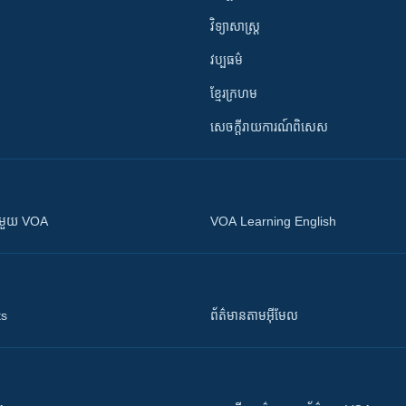
វិទ្យាសាស្រ្ត
វប្បធម៌
ខ្មែរក្រហម
សេចក្តីរាយការណ៍ពិសេស
ស​​ជាមួយ VOA
VOA Learning English
ts
ព័ត៌មាន​តាម​អ៊ីមែល