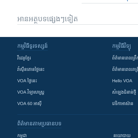
អានអត្ថបទផ្សេងៗទៀត
កម្មវិធី​ទូរទស្សន៍
កម្មវិធី​វិទ្យុ
វីដេអូ​ខ្មែរ
ព័ត៌មាន​ពេល​ព្រឹ
វ៉ាស៊ីនតោន​ថ្ងៃ​នេះ
ព័ត៌មាន​​ពេល​រាត្រ
VOA ថ្ងៃនេះ
Hello VOA
VOA ​វិទ្យាសាស្ត្រ
សំឡេង​ជំនាន់​ថ្មី
VOA 60 អាស៊ី
វេទិកា​អាស៊ាន
ព័ត៌មាន​តាមប្រធានបទ​
កម្ពុជា
នយោបាយ