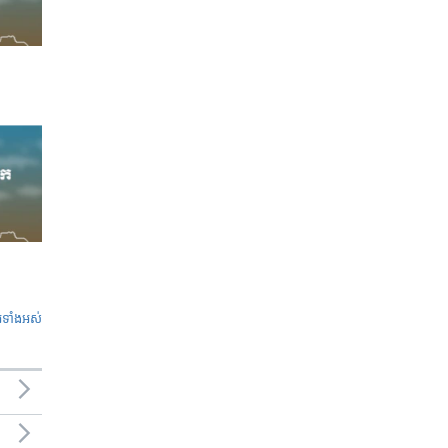
ូ​ទាំង​អស់