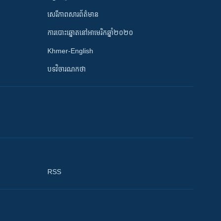
សេរីភាពសារព័ត៌មាន
ការបោះឆ្នោតនៅអាមេរិកឆ្នាំ២០២០
Khmer-English
បទវិចារណកថា
RSS