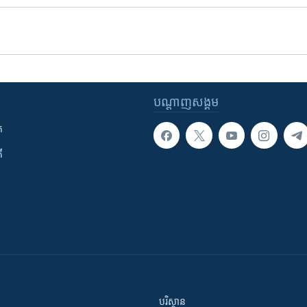
បណ្តាញ​សង្គម
ក
ី
បរិស្ថាន