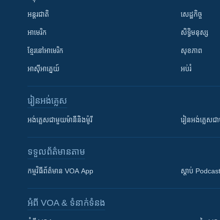
អន្តរជាតិ
សេដ្ឋកិច្ច
អាមេរិក
សិទ្ធិមនុស្ស
ខ្មែរ​នៅអាមេរិក
សុខភាព
អាស៊ីអាគ្នេយ៍
អប់រំ
រៀន​​អង់គ្លេស
អង់គ្លេស​ជាមួយ​ម៉ានី​និង​ម៉ូរី
រៀន​​​​​​អង់គ្លេ
ទទួល​ព័ត៌មាន​តាម
កម្មវិធី​ព័ត៌មាន VOA App
ស្តាប់ Podcas
អំពី​ VOA & ទំនាក់ទំនង