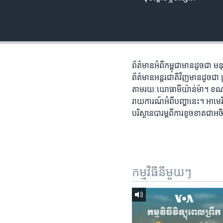
រចនា
សម្ព័ន្ធ​
រំលង​
និង​
ចូល​
ទៅ​
ព័ត៌មាន​អំពី​កម្ពុជា​មាន​ដូចជា ម
កាន់​
ព័ត៌មាន​អន្តរជាតិ​វិញ​មាន​ដូចជា ក្
ទំព័រ​
តាមរយៈ​យោធា​មីយ៉ាន់ម៉ា។ ខណៈ​អ
ស្វែង​
រាយការណ៍​អំពី​បញ្ហា​នេះ។ អាមេរិកថ
រក
បរិស្ថានបារម្ភ​ពី​ការ​ខូចខាត​ជា​
កម្មវិធី​នីមួយៗ