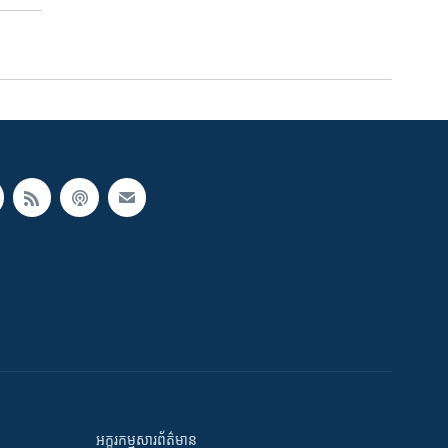
អក្ខរកម្មសារព័ត៌មាន