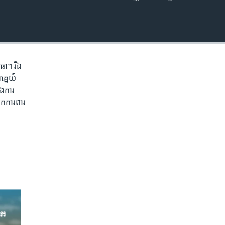
EMBED
ធា។ រីឯ​
គ្នេយ៍​
​ការ​
នក​ការពារ​