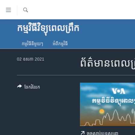
ភ្ជាប់​
ទៅ​
គេហទំព័រ​
ស្វែង​
កម្មវិធីវិទ្យុពេលព្រឹក
កម្ពុជា
រក
ទាក់ទង
អន្តរជាតិ
រំលង​
កម្មវិធី​នីមួយៗ
អំពី​កម្មវិធី​
និង​
អាមេរិក
ចូល​
02 ឧសភា 2021
ព័ត៌មានពេល
ចិន
ទៅ​​
ទំព័រ​
ហេឡូវីអូអេ
ព័ត៌មាន​​
កម្ពុជាច្នៃប្រតិដ្ឋ
តែ​
ចែករំលែក
ម្តង
ព្រឹត្តិការណ៍ព័ត៌មាន
រំលង​
ទូរទស្សន៍ / វីដេអូ​
និង​
ចូល​
វិទ្យុ / ផតខាសថ៍
ទៅ​
កម្មវិធីទាំងអស់
ទំព័រ​
ចុច​​ស្តាប់​ឬ​ទស្សនា