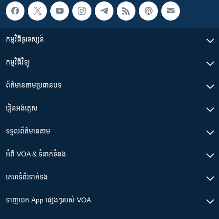
កម្មវិធី​ទូរទស្សន៍
កម្មវិធី​វិទ្យុ
ព័ត៌មាន​តាមប្រធានបទ​
រៀន​​អង់គ្លេស
ទទួល​ព័ត៌មាន​តាម
អំពី​ VOA & ទំនាក់ទំនង
គេហទំព័រ​​ទាក់ទង
ទាញយក​ App ផ្សេងៗ​របស់​ VOA