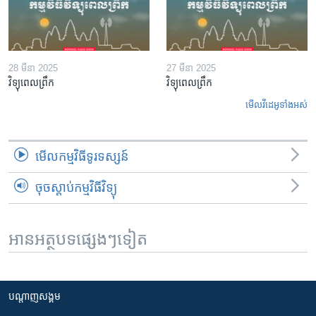
28 មីនា 2025
27 មីនា 2025
វិទ្យុពេលព្រឹក
វិទ្យុពេលព្រឹក
មើល​វីដេអូ​ទាំង​អស់
មើល​កម្មវិធី​ទូរទស្សន៍
ចុចស្តាប់កម្មវិធីវិទ្យុ
អានអត្ថបទផ្សេងៗទៀត
បណ្តាញ​សង្គម