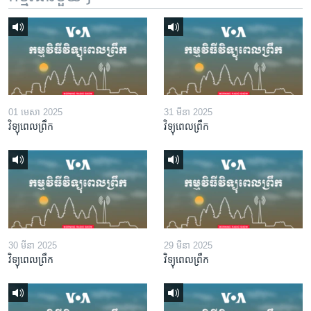
01 មេសា 2025
31 មីនា 2025
វិទ្យុពេលព្រឹក
វិទ្យុពេលព្រឹក
30 មីនា 2025
29 មីនា 2025
វិទ្យុពេលព្រឹក
វិទ្យុពេលព្រឹក