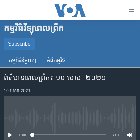
ភ្ជាប់​
ទៅ​
គេហទំព័រ​
កម្មវិធីវិទ្យុពេលព្រឹក
កម្ពុជា
ទាក់ទង
រំលង​
អន្តរជាតិ
Subscribe
និង​
SUBSCRIBE
អាមេរិក
ចូល​
កម្មវិធី​នីមួយៗ
អំពី​កម្មវិធី​
ទៅ​​
ចិន
YouTube Music
ទំព័រ​
ព័ត៌មានពេលព្រឹក៖ ១០ មេសា ២០២១
ហេឡូវីអូអេ
ព័ត៌មាន​​
តែ​
កម្ពុជាច្នៃប្រតិដ្ឋ
10 មេសា 2021
Spotify
ម្តង
ព្រឹត្តិការណ៍ព័ត៌មាន
រំលង​
ទទួល​​​សេវា​​​ Podcast
និង​
ទូរទស្សន៍ / វីដេអូ​
ចូល​
No media source currently available
វិទ្យុ / ផតខាសថ៍
ទៅ​
ទំព័រ​
កម្មវិធីទាំងអស់
0:00
30:00