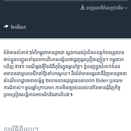
រចនា
សម្ព័ន្ធ​
ទាញ​យក​ពី​តំណភ្ជាប់​ដើម
Khmer English
រំលង​
និង​
បណ្តាញ​សង្គម
ចែករំលែក
ចូល​
ទៅ​
កាន់​
ទំព័រ​
ព័ត៌មាន​សំខាន់ៗ​អំពី​កម្ពុជា​មាន​ដូចជា ស្នងការ​រង​ប៉ូលិស​ខេត្ត​កំពត​ត្រូវបាន​
ភាសា
ស្វែង​
ចាប់​ខ្លួន​បញ្ជូន​ទៅ​តុលាការ​ពី​បទ​សង្ស័យ​ថា​ជួញ​ដូរ​គ្រឿង​ញៀន។ កម្ពុជារ​ក​
រក
ឃើញ ៥៧៦ ករណី​ឆ្លង​ថ្មី​នៃ​ជំងឺ​កូវីដ​ក្នុង​មួយ​ថ្ងៃ។ ភ្នំពេញ​ក្នុង​ទំនាក់​ទំនង​
អនាគត​ជាមួយ​មេដឹកនាំ​ថ្មី​នៅ​ហាណូយ។ រីឯ​ព័ត៌មាន​អន្តរជាតិ​វិញ​មាន​ដូចជា
សំណើ​ហេដ្ឋា​រចនា​សម្ព័ន្ធ ២លានលាន​ដុល្លារ​របស់​លោក Biden ប្រឈម​
ការ​ជំទាស់។ មួយ​ឆ្នាំ​ក្រោយ​មក ភាព​មិន​ច្បាស់លាស់​នៅតែ​មាន​ជុំវិញ​កិច្ច​
ព្រមព្រៀង​សន្តិភាព​អាមេរិក​និង​តាលីបង់៕
កម្មវិធី​នីមួយៗ