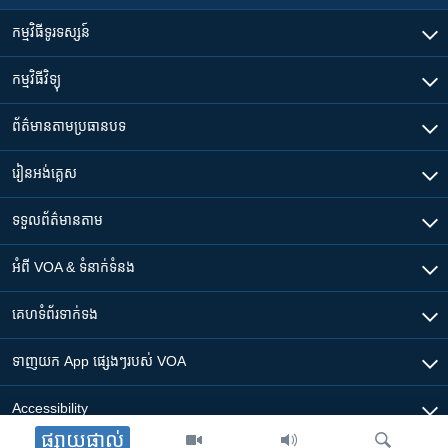
កម្មវិធី​ទូរទស្សន៍
កម្មវិធី​វិទ្យុ
ព័ត៌មាន​តាមប្រធានបទ​
រៀន​​អង់គ្លេស
ទទួល​ព័ត៌មាន​តាម
អំពី​ VOA & ទំនាក់ទំនង
គេហទំព័រ​​ទាក់ទង
ទាញយក​ App ផ្សេងៗ​របស់​ VOA
Accessibility
ផ្សាយផ្ទាល់