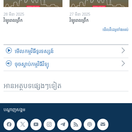
28 មីនា 2025
27 មីនា 2025
វិទ្យុពេលព្រឹក
វិទ្យុពេលព្រឹក
មើល​វីដេអូ​ទាំង​អស់
មើល​កម្មវិធី​ទូរទស្សន៍
ចុចស្តាប់កម្មវិធីវិទ្យុ
អានអត្ថបទផ្សេងៗទៀត
បណ្តាញ​សង្គម