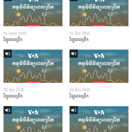
01 មេសា 2025
31 មីនា 2025
វិទ្យុពេលព្រឹក
វិទ្យុពេលព្រឹក
30 មីនា 2025
29 មីនា 2025
វិទ្យុពេលព្រឹក
វិទ្យុពេលព្រឹក