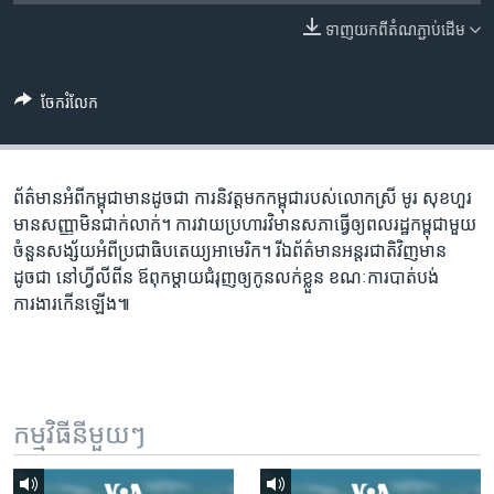
រចនា
សម្ព័ន្ធ​
ទាញ​យក​ពី​តំណភ្ជាប់​ដើម
Khmer English
រំលង​
និង​
បណ្តាញ​សង្គម
ចែករំលែក
ចូល​
ទៅ​
កាន់​
ទំព័រ​
ព័ត៌មាន​អំពី​កម្ពុជា​មាន​ដូចជា ការនិវត្ត​មក​កម្ពុជា​របស់​លោកស្រី មូរ សុខហួរ
ភាសា
ស្វែង​
មាន​សញ្ញា​មិន​ជាក់លាក់។ ការ​វាយ​ប្រហារ​វិមាន​សភា​ធ្វើឲ្យ​ពលរដ្ឋ​កម្ពុជា​មួយ​
រក
ចំនួន​សង្ស័យ​អំពី​ប្រជាធិបតេយ្យ​អាមេរិក។ រីឯ​ព័ត៌មាន​អន្តរជាតិ​វិញ​មាន​
ដូចជា នៅហ្វីលីពីន ឪពុកម្តាយ​ជំរុញ​ឲ្យ​កូនលក់​ខ្លួន ខណៈ​ការ​បាត់បង់​
ការងារ​កើនឡើង៕
កម្មវិធី​នីមួយៗ