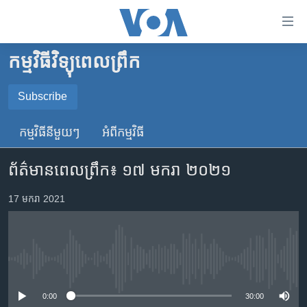
ភ្ជាប់​
ទៅ​
គេហទំព័រ​
កម្មវិធីវិទ្យុពេលព្រឹក
កម្ពុជា
ទាក់ទង
រំលង​
អន្តរជាតិ
Subscribe
និង​
SUBSCRIBE
អាមេរិក
ចូល​
កម្មវិធី​នីមួយៗ
អំពី​កម្មវិធី​
ទៅ​​
ចិន
YouTube Music
ទំព័រ​
ព័ត៌មានពេលព្រឹក៖ ១៧ មករា ២០២១
ហេឡូវីអូអេ
ព័ត៌មាន​​
តែ​
កម្ពុជាច្នៃប្រតិដ្ឋ
17 មករា 2021
Spotify
ម្តង
ព្រឹត្តិការណ៍ព័ត៌មាន
រំលង​
ទទួល​​​សេវា​​​ Podcast
និង​
ទូរទស្សន៍ / វីដេអូ​
ចូល​
No media source currently available
វិទ្យុ / ផតខាសថ៍
ទៅ​
ទំព័រ​
កម្មវិធីទាំងអស់
0:00
30:00